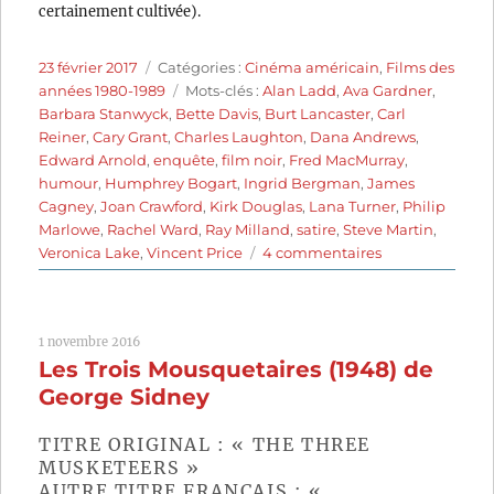
certainement cultivée).
Publié
Catégories
23 février 2017
Catégories :
Cinéma américain
,
Films des
le
Étiquettes
années 1980-1989
Mots-clés :
Alan Ladd
,
Ava Gardner
,
Barbara Stanwyck
,
Bette Davis
,
Burt Lancaster
,
Carl
Reiner
,
Cary Grant
,
Charles Laughton
,
Dana Andrews
,
Edward Arnold
,
enquête
,
film noir
,
Fred MacMurray
,
humour
,
Humphrey Bogart
,
Ingrid Bergman
,
James
Cagney
,
Joan Crawford
,
Kirk Douglas
,
Lana Turner
,
Philip
Marlowe
,
Rachel Ward
,
Ray Milland
,
satire
,
Steve Martin
,
sur
Veronica Lake
,
Vincent Price
4 commentaires
Les
cadavres
ne
1 novembre 2016
portent
Les Trois Mousquetaires (1948) de
pas
de
George Sidney
costard
(1982)
TITRE ORIGINAL : « THE THREE
de
MUSKETEERS »
Carl
AUTRE TITRE FRANÇAIS : «