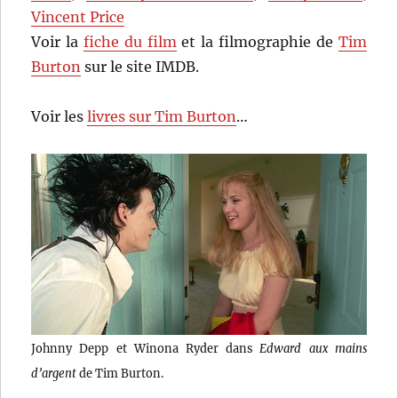
Vincent Price
Voir la
fiche du film
et la filmographie de
Tim
Burton
sur le site IMDB.
Voir les
livres sur Tim Burton
…
Johnny Depp et Winona Ryder dans
Edward aux mains
d’argent
de Tim Burton.