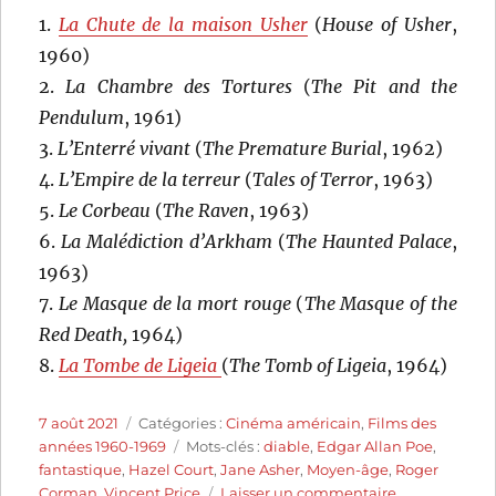
1.
La Chute de la maison Usher
(
House of Usher
,
1960)
2.
La Chambre des Tortures
(
The Pit and the
Pendulum
, 1961)
3.
L’Enterré vivant
(
The Premature Burial
, 1962)
4.
L’Empire de la terreur
(
Tales of Terror
, 1963)
5.
Le Corbeau
(
The Raven
, 1963)
6.
La Malédiction d’Arkham
(
The Haunted Palace
,
1963)
7.
Le Masque de la mort rouge
(
The Masque of the
Red Death,
1964)
8.
La Tombe de Ligeia
(
The Tomb of Ligeia
, 1964)
Publié
Catégories
7 août 2021
Catégories :
Cinéma américain
,
Films des
le
Étiquettes
années 1960-1969
Mots-clés :
diable
,
Edgar Allan Poe
,
fantastique
,
Hazel Court
,
Jane Asher
,
Moyen-âge
,
Roger
sur
Corman
,
Vincent Price
Laisser un commentaire