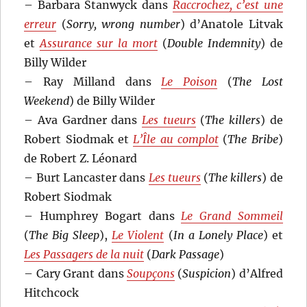
– Barbara Stanwyck dans
Raccrochez, c’est une
erreur
(
Sorry, wrong number
) d’Anatole Litvak
et
Assurance sur la mort
(
Double Indemnity
) de
Billy Wilder
– Ray Milland dans
Le Poison
(
The Lost
Weekend
) de Billy Wilder
– Ava Gardner dans
Les tueurs
(
The killers
) de
Robert Siodmak et
L’Île au complot
(
The Bribe
)
de Robert Z. Léonard
– Burt Lancaster dans
Les tueurs
(
The killers
) de
Robert Siodmak
– Humphrey Bogart dans
Le Grand Sommeil
(
The Big Sleep
),
Le Violent
(
In a Lonely Place
) et
Les Passagers de la nuit
(
Dark Passage
)
– Cary Grant dans
Soupçons
(
Suspicion
) d’Alfred
Hitchcock