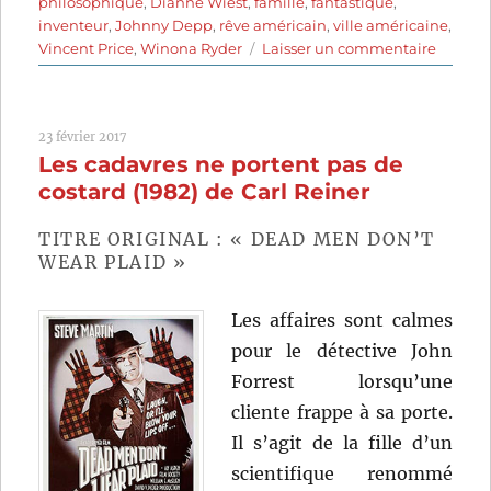
philosophique
,
Dianne Wiest
,
famille
,
fantastique
,
inventeur
,
Johnny Depp
,
rêve américain
,
ville américaine
,
sur
Vincent Price
,
Winona Ryder
Laisser un commentaire
Edwar
aux
mains
23 février 2017
d’argen
Les cadavres ne portent pas de
(1990)
de
costard (1982) de Carl Reiner
Tim
Burton
TITRE ORIGINAL : « DEAD MEN DON’T
WEAR PLAID »
Les affaires sont calmes
pour le détective John
Forrest lorsqu’une
cliente frappe à sa porte.
Il s’agit de la fille d’un
scientifique renommé