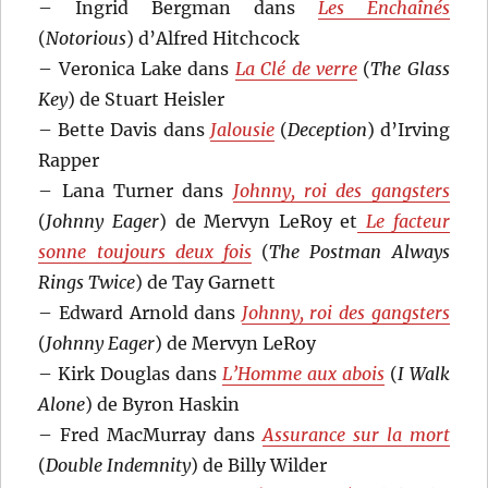
– Ingrid Bergman dans
Les Enchaînés
(
Notorious
) d’Alfred Hitchcock
– Veronica Lake dans
La Clé de verre
(
The Glass
Key
) de Stuart Heisler
– Bette Davis dans
Jalousie
(
Deception
) d’Irving
Rapper
– Lana Turner dans
Johnny, roi des gangsters
(
Johnny Eager
) de Mervyn LeRoy et
Le facteur
sonne toujours deux fois
(
The Postman Always
Rings Twice
) de Tay Garnett
– Edward Arnold dans
Johnny, roi des gangsters
(
Johnny Eager
) de Mervyn LeRoy
– Kirk Douglas dans
L’Homme aux abois
(
I Walk
Alone
) de Byron Haskin
– Fred MacMurray dans
Assurance sur la mort
(
Double Indemnity
) de Billy Wilder