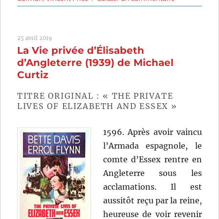
Le
Masque
de
25 avril 2019
la
La Vie privée d’Élisabeth
mort
rouge
d’Angleterre (1939) de Michael
(1964)
Curtiz
de
Roger
TITRE ORIGINAL : « THE PRIVATE
Corman
LIVES OF ELIZABETH AND ESSEX »
1596. Après avoir vaincu
l’Armada espagnole, le
comte d’Essex rentre en
Angleterre sous les
acclamations. Il est
aussitôt reçu par la reine,
heureuse de voir revenir