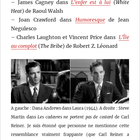
– James Cagney dans
L’enfer est à lui
(
White
Heat
) de Raoul Walsh
– Joan Crawford dans
Humoresque
de Jean
Negulesco
– Charles Laughton et Vincent Price dans
L’Île
au complot
(
The Bribe
) de Robert Z. Léonard
A gauche : Dana Andrews dans Laura (1944). A droite : Steve
Martin dans
Les cadavres ne portent pas de costard
de Carl
Reiner. Je suis étonné que personne ne mentionne cette
ressemblance vraiment frappante (que Carl Reiner a