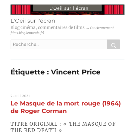
L'Oeil sur l'écran
Blog cinéma, commentaires de films ...
(anciennement
films.blog.lemonde.fr)
Recherche
pour
RECHER
OK
:
Étiquette :
Vincent Price
7 août 2021
Le Masque de la mort rouge (1964)
de Roger Corman
TITRE ORIGINAL : « THE MASQUE OF
THE RED DEATH »