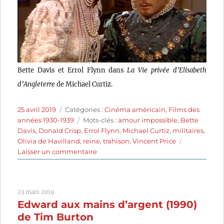
Bette Davis et Errol Flynn dans
La Vie privée d’Elisabeth
d’Angleterre
de Michael Curtiz.
Publié
Catégories
25 avril 2019
Catégories :
Cinéma américain
,
Films des
le
Étiquettes
années 1930-1939
Mots-clés :
amour impossible
,
Bette
Davis
,
Donald Crisp
,
Errol Flynn
,
Michael Curtiz
,
militaires
,
Olivia de Havilland
,
reine
,
trahison
,
Vincent Price
sur
Laisser un commentaire
La
Vie
privée
23 mars 2019
d’Élisabeth
Edward aux mains d’argent (1990)
d’Angleterre
(1939)
de Tim Burton