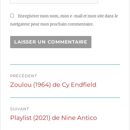
Enregistrer mon nom, mon e-mail et mon site dans le
navigateur pour mon prochain commentaire.
Navigation
PRÉCÉDENT
de
Zoulou (1964) de Cy Endfield
Publication
précédente :
l’article
SUIVANT
Playlist (2021) de Nine Antico
Publication
suivante :