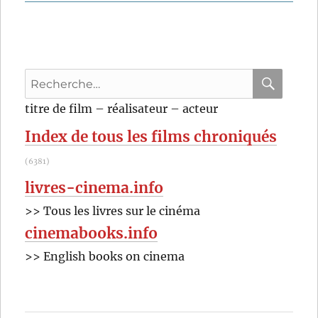
Recherche
pour
RECHER
OK
titre de film – réalisateur – acteur
:
Index de tous les films chroniqués
(6381)
livres-cinema.info
>> Tous les livres sur le cinéma
cinemabooks.info
>> English books on cinema