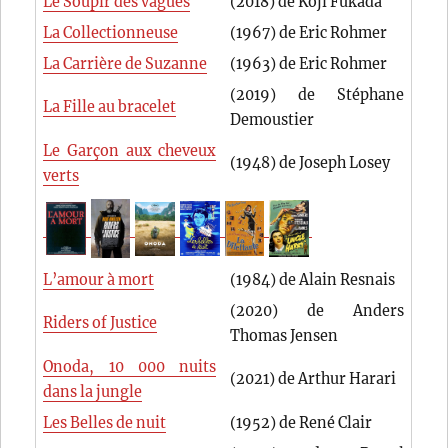
Le Soupir des vagues
(2018) de Kôji Fukada
La Collectionneuse
(1967) de Eric Rohmer
La Carrière de Suzanne
(1963) de Eric Rohmer
(2019) de Stéphane
La Fille au bracelet
Demoustier
Le Garçon aux cheveux
(1948) de Joseph Losey
verts
L’amour à mort
(1984) de Alain Resnais
(2020) de Anders
Riders of Justice
Thomas Jensen
Onoda, 10 000 nuits
(2021) de Arthur Harari
dans la jungle
Les Belles de nuit
(1952) de René Clair