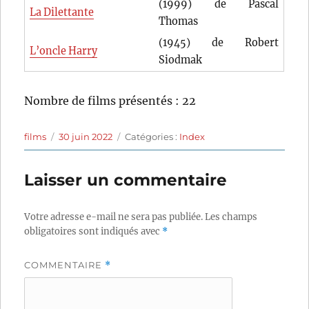
(1999) de Pascal
La Dilettante
Thomas
(1945) de Robert
L’oncle Harry
Siodmak
Nombre de films présentés : 22
Auteur
Publié
Catégories
films
30 juin 2022
Catégories :
Index
le
Laisser un commentaire
Votre adresse e-mail ne sera pas publiée.
Les champs
obligatoires sont indiqués avec
*
COMMENTAIRE
*