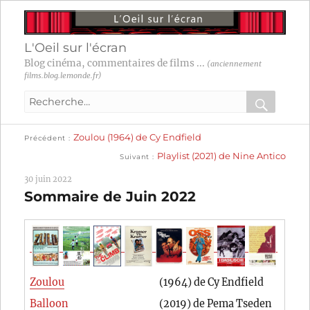
L'Oeil sur l'écran
Blog cinéma, commentaires de films ...
(anciennement
films.blog.lemonde.fr)
Recherche
pour
RECHER
OK
Publication
Navigation
Zoulou (1964) de Cy Endfield
:
Précédent
précédente :
Publication
Playlist (2021) de Nine Antico
Suivant
suivante :
de
30 juin 2022
l’article
Sommaire de Juin 2022
Zoulou
(1964) de Cy Endfield
Balloon
(2019) de Pema Tseden