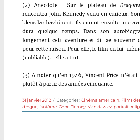
(2) Anecdote : Sur le plateau de
Dragonw
rencontra John Kennedy venu en curieux. Son 
bleus la chavirèrent. Ils eurent ensuite une a
dura quelque temps. Dans son autobiograp
longement cett aventure et dit se souvenir
pour cette raison. Pour elle, le film en lui-mêm
(oubliable)… Elle a tort.
(3) A noter qu’en 1946, Vincent Price n’était 
plutôt à partir des années cinquante.
Publié
Catégories
31 janvier 2012
Catégories :
Cinéma américain
,
Films de
le
drogue
,
fantôme
,
Gene Tierney
,
Mankiewicz
,
portrait
,
reli