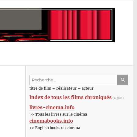
Recherche
pour
RECHE
OK
titre de film – réalisateur – acteur
:
Index de tous les films chroniqués
(6380)
livres-cinema.info
>> Tous les livres sur le cinéma
cinemabooks.info
>> English books on cinema