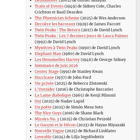
Demonlover
(2002) de Olivier Assayas
Train of Events
(1949) de Sidney Cole, Charles
Crichton et Basil Dearden
The Phoenician Scheme
(2025) de Wes Anderson
Derrière les barreaux
(1929) de James Parrott
Twin Peaks : The Return
(2017) de David Lynch
Twin Peaks : Les 7 derniers jours de Laura Palmer
(1992) de David Lynch
Mystères à Twin Peaks
(1990) de David Lynch
Elephant Man
(1980) de David Lynch
Les Demoiselles Harvey
(1946) de George Sidney
Sommaire de juin 2026
Center Stage
(1991) de Stanley Kwan
Hurricane
(1937) de John Ford
Vie privée
(2025) de Rebecca Zlotowski
L’Outsider
(2016) de Christophe Barratier
La Lame diabolique
(1965) de Kenji Misumi
Oui
(2025) de Nadav Lapid
Un poète
(2025) de Simón Mesa Soto
The Nice Guys
(2016) de Shane Black
Miroirs No. 3
(2025) de Christian Petzold
Le Garçon et le Héron
(2023) de Hayao Miyazaki
Nouvelle Vague
(2025) de Richard Linklater
Loveable
(2024) de Lilja Ingolfsdottir