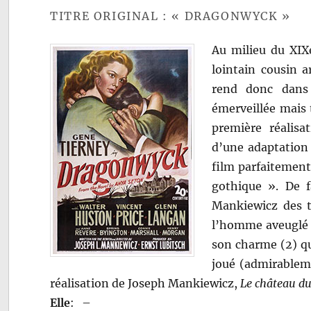
TITRE ORIGINAL : « DRAGONWYCK »
Au milieu du XIXe
lointain cousin a
rend donc dans 
émerveillée mais
première réalisa
d’une adaptation 
film parfaitement
gothique ». De 
Mankiewicz des t
l’homme aveuglé 
son charme (2) qu
joué (admirableme
réalisation de Joseph Mankiewicz,
Le château d
Elle
:
–