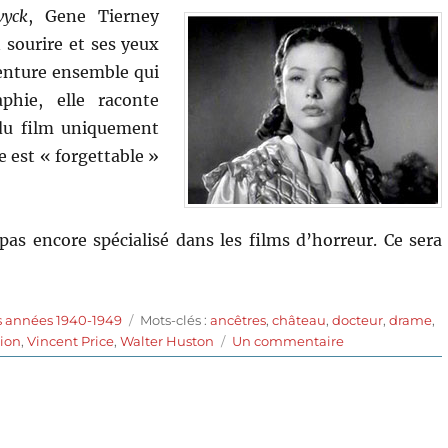
yck
, Gene Tierney
sourire et ses yeux
venture ensemble qui
hie, elle raconte
 du film uniquement
e est « forgettable »
pas encore spécialisé dans les films d’horreur. Ce sera
Étiquettes
s années 1940-1949
Mots-clés :
ancêtres
,
château
,
docteur
,
drame
,
sur
gion
,
Vincent Price
,
Walter Huston
Un commentaire
Le
château
du
dragon
(1946)