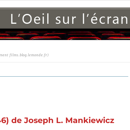
ment films.blog.lemonde.fr)
46) de Joseph L. Mankiewicz