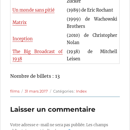
Zucker
Un monde sans pitié
(1989) de Eric Rochant
(1999) de Wachowski
Matrix
Brothers
(2010) de Christopher
Inception
Nolan
The Big Broadcast of
(1938) de Mitchell
1938
Leisen
Nombre de billets : 13
Auteur
Publié
Catégories
films
31 mars 2017
Catégories :
Index
le
Laisser un commentaire
Votre adresse e-mail ne sera pas publiée.
Les champs