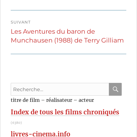
SUIVANT
Les Aventures du baron de
Publication
Munchausen (1988) de Terry Gilliam
suivante :
Recherche
pour
RECHER
OK
titre de film – réalisateur – acteur
:
Index de tous les films chroniqués
(6380)
livres-cinema.info