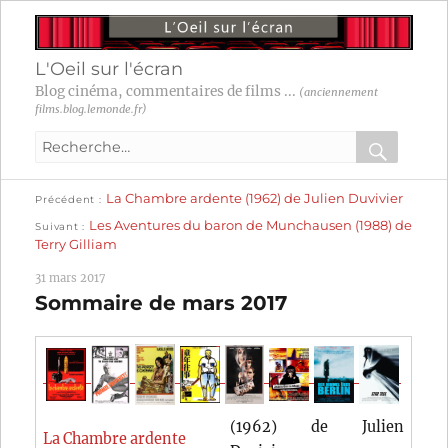
L'Oeil sur l'écran
Blog cinéma, commentaires de films ...
(anciennement
films.blog.lemonde.fr)
Recherche
pour
RECHER
OK
Publication
Navigation
La Chambre ardente (1962) de Julien Duvivier
:
Précédent
précédente :
Publication
Les Aventures du baron de Munchausen (1988) de
Suivant
suivante :
de
Terry Gilliam
l’article
31 mars 2017
Sommaire de mars 2017
(1962) de Julien
La Chambre ardente