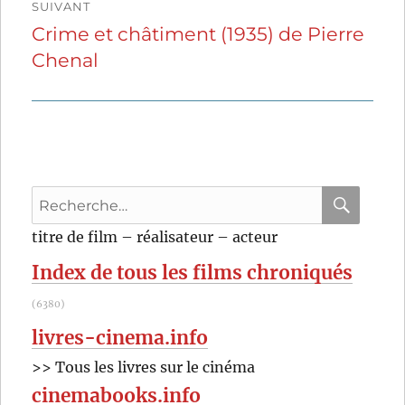
SUIVANT
Crime et châtiment (1935) de Pierre
Publication
Chenal
suivante :
Recherche
pour
RECHER
OK
titre de film – réalisateur – acteur
:
Index de tous les films chroniqués
(6380)
livres-cinema.info
>> Tous les livres sur le cinéma
cinemabooks.info