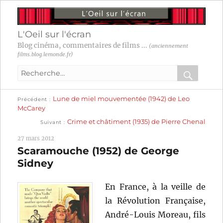
L'Oeil sur l'écran
Blog cinéma, commentaires de films ...
(anciennement
films.blog.lemonde.fr)
Recherche
pour
RECHER
OK
Publication
Navigation
Lune de miel mouvementée (1942) de Leo
:
Précédent
précédente :
McCarey
Publication
de
Crime et châtiment (1935) de Pierre Chenal
Suivant
suivante :
l’article
27 mars 2012
Scaramouche (1952) de George
Sidney
En France, à la veille de
la Révolution Française,
André-Louis Moreau, fils