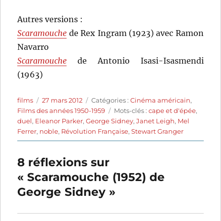
Autres versions :
Scaramouche
de Rex Ingram (1923) avec Ramon
Navarro
Scaramouche
de Antonio Isasi-Isasmendi
(1963)
Auteur
Publié
Catégories
films
27 mars 2012
Catégories :
Cinéma américain
,
le
Étiquettes
Films des années 1950-1959
Mots-clés :
cape et d'épée
,
duel
,
Eleanor Parker
,
George Sidney
,
Janet Leigh
,
Mel
Ferrer
,
noble
,
Révolution Française
,
Stewart Granger
8 réflexions sur
« Scaramouche (1952) de
George Sidney »