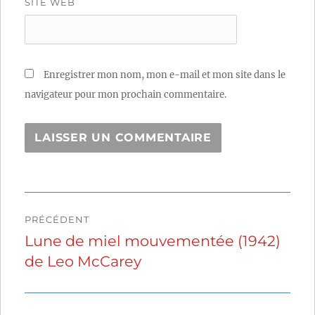
SITE WEB
Enregistrer mon nom, mon e-mail et mon site dans le
navigateur pour mon prochain commentaire.
Navigation
PRÉCÉDENT
de
Lune de miel mouvementée (1942)
Publication
de Leo McCarey
précédente :
l’article