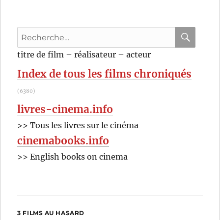
Recherche
pour
RECHER
OK
titre de film – réalisateur – acteur
:
Index de tous les films chroniqués
(6380)
livres-cinema.info
>> Tous les livres sur le cinéma
cinemabooks.info
>> English books on cinema
3 FILMS AU HASARD