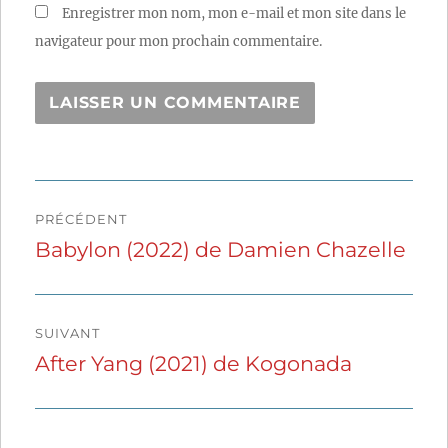
Enregistrer mon nom, mon e-mail et mon site dans le
navigateur pour mon prochain commentaire.
Navigation
PRÉCÉDENT
de
Babylon (2022) de Damien Chazelle
Publication
précédente :
l’article
SUIVANT
After Yang (2021) de Kogonada
Publication
suivante :