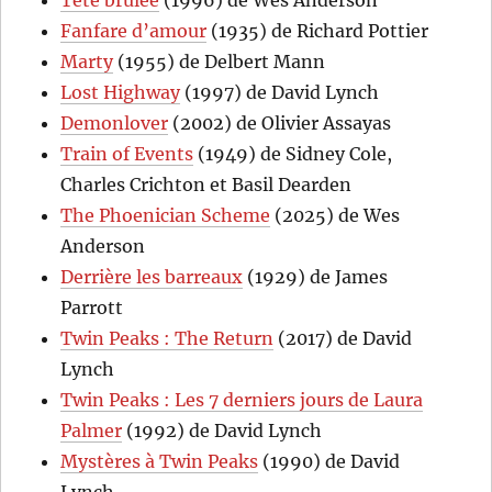
Tête brûlée
(1996) de Wes Anderson
Fanfare d’amour
(1935) de Richard Pottier
Marty
(1955) de Delbert Mann
Lost Highway
(1997) de David Lynch
Demonlover
(2002) de Olivier Assayas
Train of Events
(1949) de Sidney Cole,
Charles Crichton et Basil Dearden
The Phoenician Scheme
(2025) de Wes
Anderson
Derrière les barreaux
(1929) de James
Parrott
Twin Peaks : The Return
(2017) de David
Lynch
Twin Peaks : Les 7 derniers jours de Laura
Palmer
(1992) de David Lynch
Mystères à Twin Peaks
(1990) de David