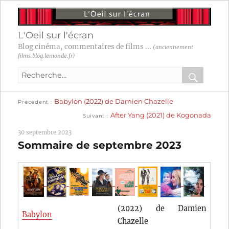
L'Oeil sur l'écran
Blog cinéma, commentaires de films ...
(anciennement
films.blog.lemonde.fr)
Recherche
pour
RECHER
OK
Publication
Navigation
Babylon (2022) de Damien Chazelle
:
Précédent
précédente :
Publication
After Yang (2021) de Kogonada
Suivant
suivante :
de
30 septembre 2023
l’article
Sommaire de septembre 2023
(2022) de Damien
Babylon
Chazelle