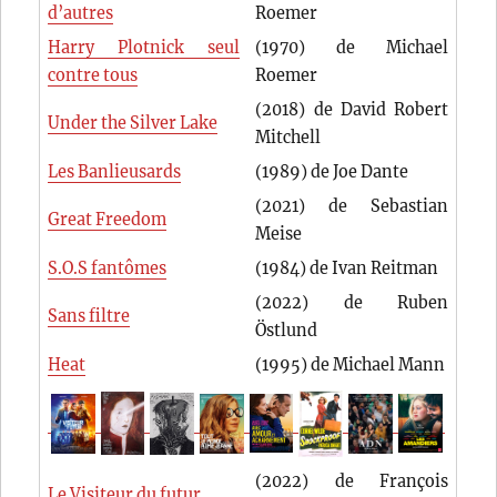
d’autres
Roemer
Harry Plotnick seul
(1970) de Michael
contre tous
Roemer
(2018) de David Robert
Under the Silver Lake
Mitchell
Les Banlieusards
(1989) de Joe Dante
(2021) de Sebastian
Great Freedom
Meise
S.O.S fantômes
(1984) de Ivan Reitman
(2022) de Ruben
Sans filtre
Östlund
Heat
(1995) de Michael Mann
(2022) de François
Le Visiteur du futur