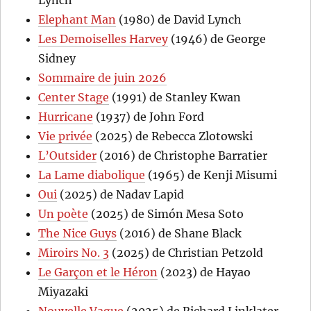
Lynch
Elephant Man
(1980) de David Lynch
Les Demoiselles Harvey
(1946) de George
Sidney
Sommaire de juin 2026
Center Stage
(1991) de Stanley Kwan
Hurricane
(1937) de John Ford
Vie privée
(2025) de Rebecca Zlotowski
L’Outsider
(2016) de Christophe Barratier
La Lame diabolique
(1965) de Kenji Misumi
Oui
(2025) de Nadav Lapid
Un poète
(2025) de Simón Mesa Soto
The Nice Guys
(2016) de Shane Black
Miroirs No. 3
(2025) de Christian Petzold
Le Garçon et le Héron
(2023) de Hayao
Miyazaki