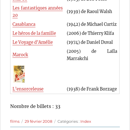
Les fantastiques années
(1939) de Raoul Walsh
20
Casablanca
(1942) de Michael Curtiz
Le héros de la famille
(2006) de Thierry Klifa
Le Voyage d’Amélie
(1974) de Daniel Duval
(2005) de Laïla
Marock
Marrakchi
L’ensorceleuse
(1938) de Frank Borzage
Nombre de billets : 33
Auteur
Publié
Catégories
films
29 février 2008
Catégories :
Index
le