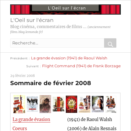
L'Oeil sur l'écran
Blog cinéma, commentaires de films ...
(anciennement
films.blog.lemonde.fr)
Recherche
pour
RECHER
OK
Publication
Navigation
La grande évasion (1941) de Raoul Walsh
:
Précédent
précédente :
Publication
Flight Command (1941) de Frank Borzage
Suivant
suivante :
de
29 février 2008
l’article
Sommaire de février 2008
La grande évasion
(1941) de Raoul Walsh
Coeurs
(2006) de Alain Resnais