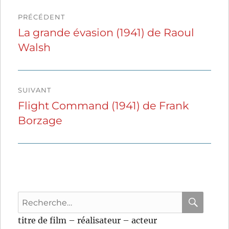
Navigation
PRÉCÉDENT
de
La grande évasion (1941) de Raoul
Publication
Walsh
précédente :
l’article
SUIVANT
Flight Command (1941) de Frank
Publication
Borzage
suivante :
Recherche
pour
RECHER
OK
titre de film – réalisateur – acteur
: