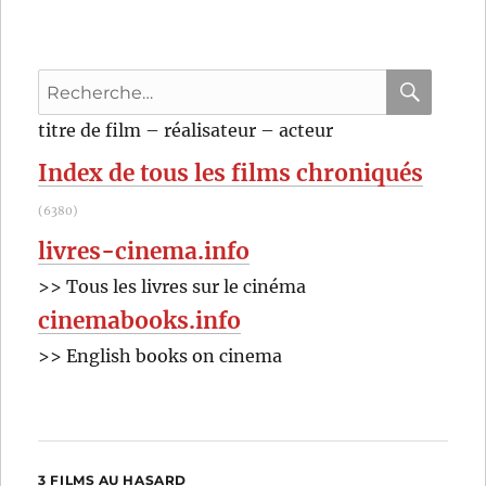
Recherche
pour
RECHER
OK
titre de film – réalisateur – acteur
:
Index de tous les films chroniqués
(6380)
livres-cinema.info
>> Tous les livres sur le cinéma
cinemabooks.info
>> English books on cinema
3 FILMS AU HASARD