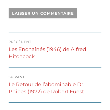
Navigation
PRÉCÉDENT
de
Les Enchaînés (1946) de Alfred
Publication
Hitchcock
précédente :
l’article
SUIVANT
Le Retour de l’abominable Dr.
Publication
Phibes (1972) de Robert Fuest
suivante :