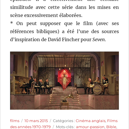
similitude avec cette série dans les mises en
scène excessivement élaborées.
* On peut supposer que le film (avec ses
références bibliques) a été l’une des sources
d’inspiration de David Fincher pour
Seven
.
Auteur
Publié
Catégories
films
10 mars 2015
Catégories :
Cinéma anglais
,
Films
le
Étiquettes
des années 1970-1979
Mots-clés :
amour-passion
,
Bible
,