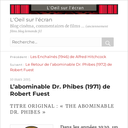
L'Oeil sur l'écran
Blog cinéma, commentaires de films ...
(anciennement
films.blog.lemonde.fr)
Recherche
pour
RECHER
OK
Publication
Navigation
Les Enchaînés (1946) de Alfred Hitchcock
:
Précédent
précédente :
Publication
Le Retour de l’abominable Dr. Phibes (1972) de
Suivant
suivante :
de
Robert Fuest
l’article
10 mars 2015
L’abominable Dr. Phibes (1971) de
Robert Fuest
TITRE ORIGINAL : « THE ABOMINABLE
DR. PHIBES »
Dans les années 1920, un