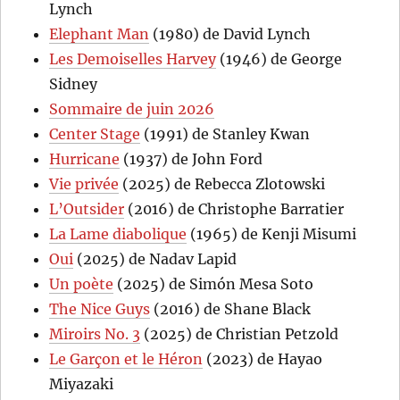
Lynch
Elephant Man
(1980) de David Lynch
Les Demoiselles Harvey
(1946) de George
Sidney
Sommaire de juin 2026
Center Stage
(1991) de Stanley Kwan
Hurricane
(1937) de John Ford
Vie privée
(2025) de Rebecca Zlotowski
L’Outsider
(2016) de Christophe Barratier
La Lame diabolique
(1965) de Kenji Misumi
Oui
(2025) de Nadav Lapid
Un poète
(2025) de Simón Mesa Soto
The Nice Guys
(2016) de Shane Black
Miroirs No. 3
(2025) de Christian Petzold
Le Garçon et le Héron
(2023) de Hayao
Miyazaki