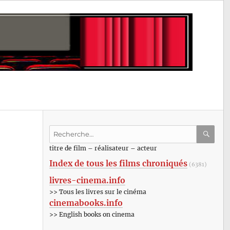
Recherche
pour
RECHE
OK
titre de film – réalisateur – acteur
:
Index de tous les films chroniqués
(6381)
livres-cinema.info
>> Tous les livres sur le cinéma
cinemabooks.info
>> English books on cinema