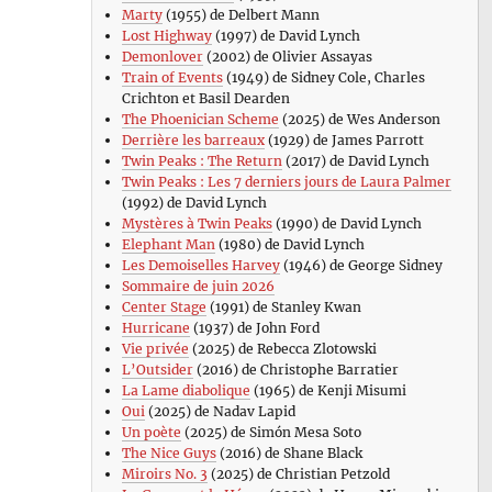
Marty
(1955) de Delbert Mann
Lost Highway
(1997) de David Lynch
Demonlover
(2002) de Olivier Assayas
Train of Events
(1949) de Sidney Cole, Charles
Crichton et Basil Dearden
The Phoenician Scheme
(2025) de Wes Anderson
Derrière les barreaux
(1929) de James Parrott
Twin Peaks : The Return
(2017) de David Lynch
Twin Peaks : Les 7 derniers jours de Laura Palmer
(1992) de David Lynch
Mystères à Twin Peaks
(1990) de David Lynch
Elephant Man
(1980) de David Lynch
Les Demoiselles Harvey
(1946) de George Sidney
Sommaire de juin 2026
Center Stage
(1991) de Stanley Kwan
Hurricane
(1937) de John Ford
Vie privée
(2025) de Rebecca Zlotowski
L’Outsider
(2016) de Christophe Barratier
La Lame diabolique
(1965) de Kenji Misumi
Oui
(2025) de Nadav Lapid
Un poète
(2025) de Simón Mesa Soto
The Nice Guys
(2016) de Shane Black
Miroirs No. 3
(2025) de Christian Petzold