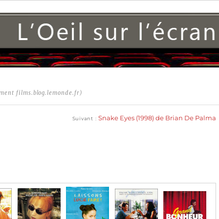
ment films.blog.lemonde.fr)
Publication
suivante :
Snake Eyes (1998) de Brian De Palma
Suivant