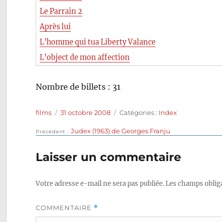
Le Parrain 2
Après lui
L’homme qui tua Liberty Valance
L’object de mon affection
Nombre de billets : 31
Auteur
Publié
Catégories
films
31 octobre 2008
Catégories :
Index
le
Publication
Judex (1963) de Georges Franju
Navigation
Précédent
précédente :
de
Laisser un commentaire
l’article
Votre adresse e-mail ne sera pas publiée.
Les champs obliga
COMMENTAIRE
*