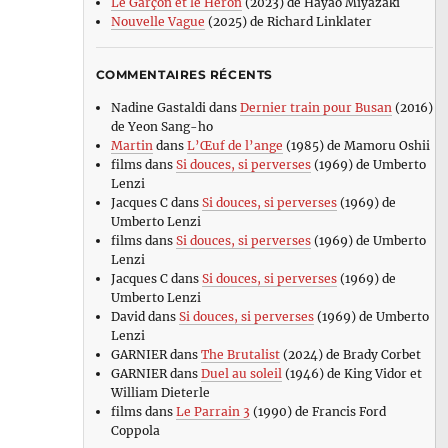
Le Garçon et le Héron
(2023) de Hayao Miyazaki
Nouvelle Vague
(2025) de Richard Linklater
COMMENTAIRES RÉCENTS
Nadine Gastaldi
dans
Dernier train pour Busan
(2016)
de Yeon Sang-ho
Martin
dans
L’Œuf de l’ange
(1985) de Mamoru Oshii
films
dans
Si douces, si perverses
(1969) de Umberto
Lenzi
Jacques C
dans
Si douces, si perverses
(1969) de
Umberto Lenzi
films
dans
Si douces, si perverses
(1969) de Umberto
Lenzi
Jacques C
dans
Si douces, si perverses
(1969) de
Umberto Lenzi
David
dans
Si douces, si perverses
(1969) de Umberto
Lenzi
GARNIER
dans
The Brutalist
(2024) de Brady Corbet
GARNIER
dans
Duel au soleil
(1946) de King Vidor et
William Dieterle
films
dans
Le Parrain 3
(1990) de Francis Ford
Coppola