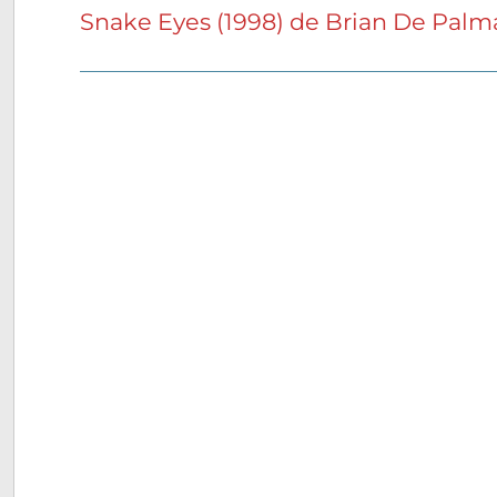
Snake Eyes (1998) de Brian De Palm
Publication
suivante :