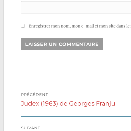
Enregistrer mon nom, mon e-mail et mon site dans le
Navigation
PRÉCÉDENT
de
Judex (1963) de Georges Franju
Publication
précédente :
l’article
SUIVANT