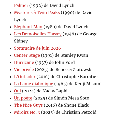
Palmer
(1992) de David Lynch
Mystères à Twin Peaks
(1990) de David
Lynch
Elephant Man
(1980) de David Lynch
Les Demoiselles Harvey
(1946) de George
Sidney
Sommaire de juin 2026
Center Stage
(1991) de Stanley Kwan
Hurricane
(1937) de John Ford
Vie privée
(2025) de Rebecca Zlotowski
L’Outsider
(2016) de Christophe Barratier
La Lame diabolique
(1965) de Kenji Misumi
Oui
(2025) de Nadav Lapid
Un poète
(2025) de Simón Mesa Soto
The Nice Guys
(2016) de Shane Black
Miroirs No. 3
(2025) de Christian Petzold