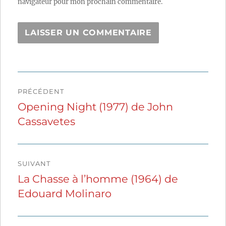
navigateur pour mon prochain commentaire.
Navigation
PRÉCÉDENT
de
Opening Night (1977) de John
Publication
Cassavetes
précédente :
l’article
SUIVANT
La Chasse à l’homme (1964) de
Publication
Edouard Molinaro
suivante :