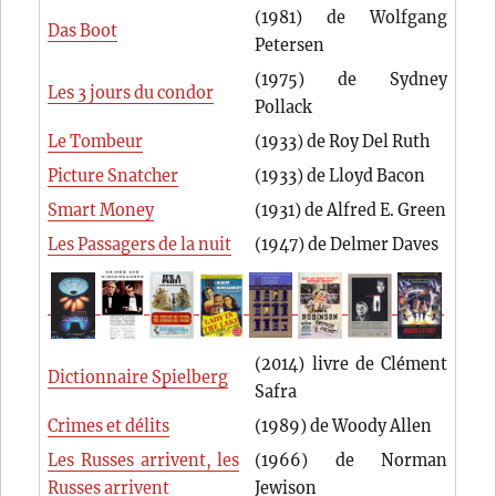
(1981) de Wolfgang
Das Boot
Petersen
(1975) de Sydney
Les 3 jours du condor
Pollack
Le Tombeur
(1933) de Roy Del Ruth
Picture Snatcher
(1933) de Lloyd Bacon
Smart Money
(1931) de Alfred E. Green
Les Passagers de la nuit
(1947) de Delmer Daves
(2014) livre de Clément
Dictionnaire Spielberg
Safra
Crimes et délits
(1989) de Woody Allen
Les Russes arrivent, les
(1966) de Norman
Russes arrivent
Jewison