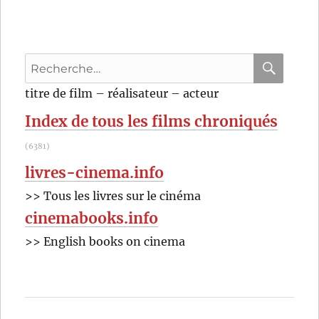
Recherche
pour
RECHER
OK
titre de film – réalisateur – acteur
:
Index de tous les films chroniqués
(6381)
livres-cinema.info
>> Tous les livres sur le cinéma
cinemabooks.info
>> English books on cinema