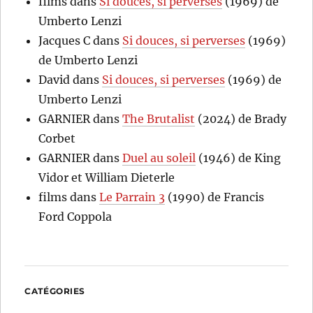
films
dans
Si douces, si perverses
(1969) de
Umberto Lenzi
Jacques C
dans
Si douces, si perverses
(1969)
de Umberto Lenzi
David
dans
Si douces, si perverses
(1969) de
Umberto Lenzi
GARNIER
dans
The Brutalist
(2024) de Brady
Corbet
GARNIER
dans
Duel au soleil
(1946) de King
Vidor et William Dieterle
films
dans
Le Parrain 3
(1990) de Francis
Ford Coppola
CATÉGORIES