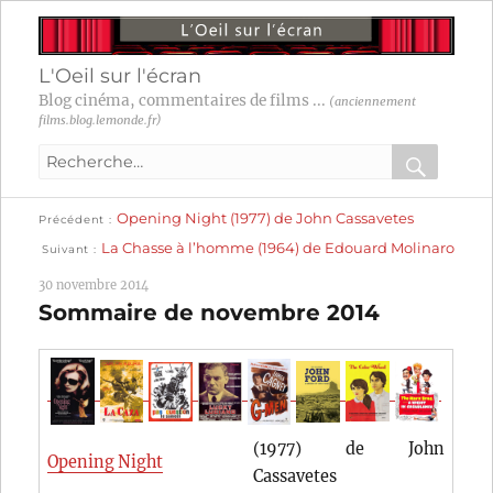
L'Oeil sur l'écran
Blog cinéma, commentaires de films ...
(anciennement
films.blog.lemonde.fr)
Recherche
pour
RECHER
OK
Publication
Navigation
Opening Night (1977) de John Cassavetes
:
Précédent
précédente :
Publication
La Chasse à l’homme (1964) de Edouard Molinaro
Suivant
suivante :
de
30 novembre 2014
l’article
Sommaire de novembre 2014
(1977) de John
Opening Night
Cassavetes