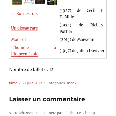
(1927) de Cecil B.
Le Roi des rois
DeMille
(1935) de Richard
Un oiseau rare
Pottier
Mon roi
(2015) de Maïwenn
L’homme à
(1957) de Julien Duvivier
l’imperméable
Nombre de billets : 12
Auteur
Publié
Catégories
films
30 juin 2018
Catégories :
Index
le
Laisser un commentaire
Votre adresse e-mail ne sera pas publiée.
Les champs