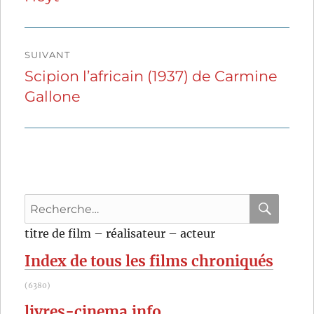
l’article
SUIVANT
Scipion l’africain (1937) de Carmine
Publication
Gallone
suivante :
Recherche
pour
RECHER
OK
titre de film – réalisateur – acteur
:
Index de tous les films chroniqués
(6380)
livres-cinema.info