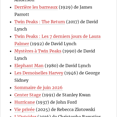
Derrière les barreaux
(1929) de James
Parrott
Twin Peaks : The Return
(2017) de David
Lynch
Twin Peaks : Les 7 derniers jours de Laura
Palmer
(1992) de David Lynch
Mystères à Twin Peaks
(1990) de David
Lynch
Elephant Man
(1980) de David Lynch
Les Demoiselles Harvey
(1946) de George
Sidney
Sommaire de juin 2026
Center Stage
(1991) de Stanley Kwan
Hurricane
(1937) de John Ford
Vie privée
(2025) de Rebecca Zlotowski
L’Outsider
(2016) de Christophe Barratier