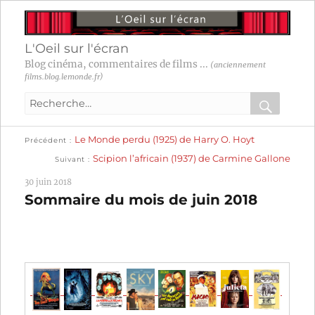
L'Oeil sur l'écran
Blog cinéma, commentaires de films ...
(anciennement
films.blog.lemonde.fr)
Recherche
pour
RECHER
OK
Publication
Navigation
Le Monde perdu (1925) de Harry O. Hoyt
:
Précédent
précédente :
Publication
Scipion l’africain (1937) de Carmine Gallone
Suivant
suivante :
de
30 juin 2018
l’article
Sommaire du mois de juin 2018