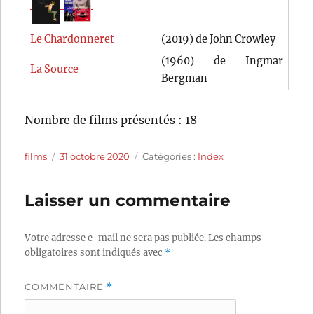
Le Chardonneret
(2019) de John Crowley
(1960) de Ingmar
La Source
Bergman
Nombre de films présentés : 18
Auteur
Publié
Catégories
films
31 octobre 2020
Catégories :
Index
le
Laisser un commentaire
Votre adresse e-mail ne sera pas publiée.
Les champs
obligatoires sont indiqués avec
*
COMMENTAIRE
*