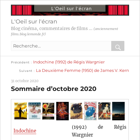
L'Oeil sur l'écran
Blog cinéma, commentaires de films ...
(anciennement
films.blog.lemonde.fr)
Recherche
pour
RECHER
OK
Publication
Navigation
Indochine (1992) de Régis Wargnier
:
Précédent
précédente :
Publication
La Deuxième Femme (1950) de James V. Kern
Suivant
suivante :
de
31 octobre 2020
l’article
Sommaire d’octobre 2020
(1992) de Régis
Indochine
Wargnier