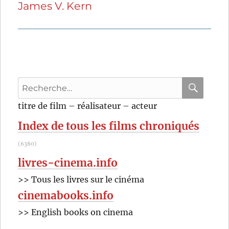
James V. Kern
suivante :
Recherche
pour
RECHER
OK
titre de film – réalisateur – acteur
:
Index de tous les films chroniqués
(6380)
livres-cinema.info
>> Tous les livres sur le cinéma
cinemabooks.info
>> English books on cinema