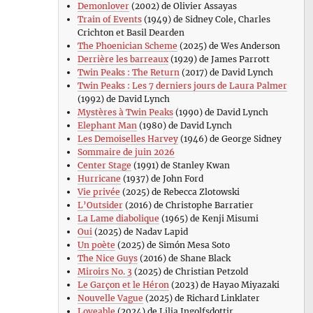
Demonlover
(2002) de Olivier Assayas
Train of Events
(1949) de Sidney Cole, Charles
Crichton et Basil Dearden
The Phoenician Scheme
(2025) de Wes Anderson
Derrière les barreaux
(1929) de James Parrott
Twin Peaks : The Return
(2017) de David Lynch
Twin Peaks : Les 7 derniers jours de Laura Palmer
(1992) de David Lynch
Mystères à Twin Peaks
(1990) de David Lynch
Elephant Man
(1980) de David Lynch
Les Demoiselles Harvey
(1946) de George Sidney
Sommaire de juin 2026
Center Stage
(1991) de Stanley Kwan
Hurricane
(1937) de John Ford
Vie privée
(2025) de Rebecca Zlotowski
L’Outsider
(2016) de Christophe Barratier
La Lame diabolique
(1965) de Kenji Misumi
Oui
(2025) de Nadav Lapid
Un poète
(2025) de Simón Mesa Soto
The Nice Guys
(2016) de Shane Black
Miroirs No. 3
(2025) de Christian Petzold
Le Garçon et le Héron
(2023) de Hayao Miyazaki
Nouvelle Vague
(2025) de Richard Linklater
Loveable
(2024) de Lilja Ingolfsdottir