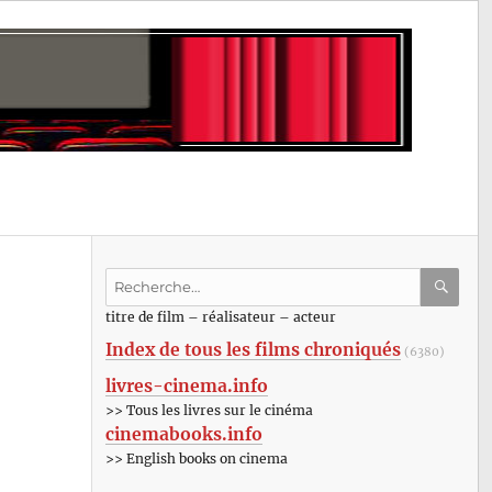
Recherche
pour
RECHE
OK
titre de film – réalisateur – acteur
:
Index de tous les films chroniqués
(6380)
livres-cinema.info
>> Tous les livres sur le cinéma
cinemabooks.info
>> English books on cinema