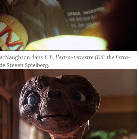
MacNaughton dans
E.T., l’extra-terrestre (E.T. the Extra-
de Steven Spielberg.