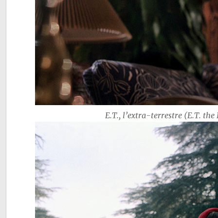
E.T., l’extra-terrestre (E.T. th