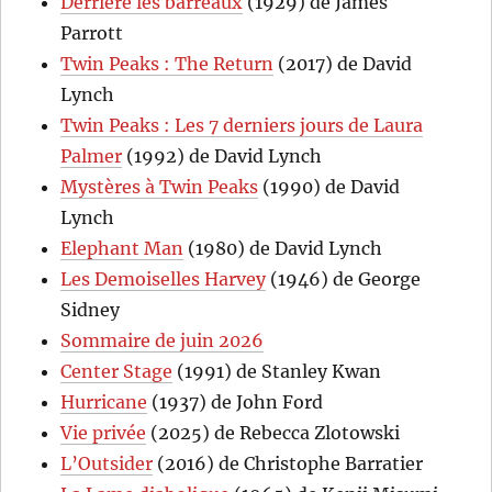
Derrière les barreaux
(1929) de James
Parrott
Twin Peaks : The Return
(2017) de David
Lynch
Twin Peaks : Les 7 derniers jours de Laura
Palmer
(1992) de David Lynch
Mystères à Twin Peaks
(1990) de David
Lynch
Elephant Man
(1980) de David Lynch
Les Demoiselles Harvey
(1946) de George
Sidney
Sommaire de juin 2026
Center Stage
(1991) de Stanley Kwan
Hurricane
(1937) de John Ford
Vie privée
(2025) de Rebecca Zlotowski
L’Outsider
(2016) de Christophe Barratier