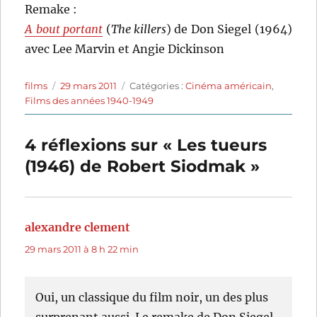
Remake :
A bout portant
(
The killers
) de Don Siegel (1964)
avec Lee Marvin et Angie Dickinson
Auteur
Publié
Catégories
films
29 mars 2011
Catégories :
Cinéma américain
,
le
Films des années 1940-1949
4 réflexions sur « Les tueurs
(1946) de Robert Siodmak »
alexandre clement
dit :
29 mars 2011 à 8 h 22 min
Oui, un classique du film noir, un des plus