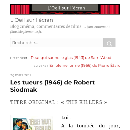
L'Oeil sur l'écran
Blog cinéma, commentaires de films ...
(anciennement
films.blog.lemonde.fr)
Recherche
pour
RECHER
OK
Publication
Navigation
Pour qui sonne le glas (1943) de Sam Wood
:
Précédent
précédente :
Publication
En pleine forme (1966) de Pierre Étaix
Suivant
suivante :
de
29 mars 2011
l’article
Les tueurs (1946) de Robert
Siodmak
TITRE ORIGINAL : « THE KILLERS »
Lui
:
A la tombée du jour,