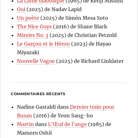
La Lame diabolique
(1965) de Kenji Misumi
Oui
(2025) de Nadav Lapid
Un poète
(2025) de Simón Mesa Soto
The Nice Guys
(2016) de Shane Black
Miroirs No. 3
(2025) de Christian Petzold
Le Garçon et le Héron
(2023) de Hayao
Miyazaki
Nouvelle Vague
(2025) de Richard Linklater
COMMENTAIRES RÉCENTS
Nadine Gastaldi
dans
Dernier train pour
Busan
(2016) de Yeon Sang-ho
Martin
dans
L’Œuf de l’ange
(1985) de
Mamoru Oshii