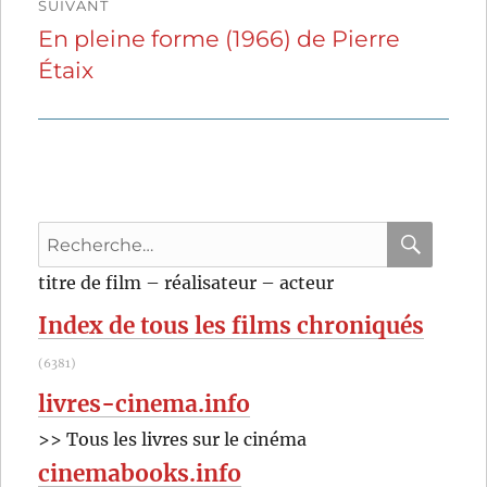
SUIVANT
En pleine forme (1966) de Pierre
Publication
Étaix
suivante :
Recherche
pour
RECHER
OK
titre de film – réalisateur – acteur
:
Index de tous les films chroniqués
(6381)
livres-cinema.info
>> Tous les livres sur le cinéma
cinemabooks.info