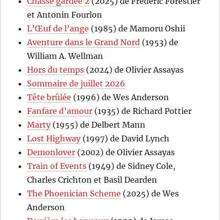
Chasse gardée 2
(2025) de Frédéric Forestier
et Antonin Fourlon
L’Œuf de l’ange
(1985) de Mamoru Oshii
Aventure dans le Grand Nord
(1953) de
William A. Wellman
Hors du temps
(2024) de Olivier Assayas
Sommaire de juillet 2026
Tête brûlée
(1996) de Wes Anderson
Fanfare d’amour
(1935) de Richard Pottier
Marty
(1955) de Delbert Mann
Lost Highway
(1997) de David Lynch
Demonlover
(2002) de Olivier Assayas
Train of Events
(1949) de Sidney Cole,
Charles Crichton et Basil Dearden
The Phoenician Scheme
(2025) de Wes
Anderson