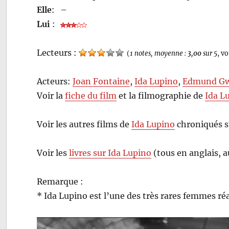
Elle
:
–
Lui
:
Lecteurs :
(
1 notes, moyenne :
3,00
sur 5
, v
Acteurs:
Joan Fontaine
,
Ida Lupino
,
Edmund G
Voir la
fiche du film
et la filmographie de
Ida L
Voir les autres films de
Ida Lupino
chroniqués s
Voir les
livres sur Ida Lupino
(tous en anglais, 
Remarque :
* Ida Lupino est l’une des très rares femmes ré