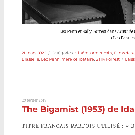
Leo Penn et Sally Forrest dans
Avant de 
(Leo Penn es
Publié
Catégories
21 mars 2022
Catégories :
Cinéma américain
,
Films des
le
Brasselle
,
Leo Penn
,
mère célibataire
,
Sally Forrest
Lais
20 février 2017
The Bigamist (1953) de Id
TITRE FRANÇAIS PARFOIS UTILISÉ : « 