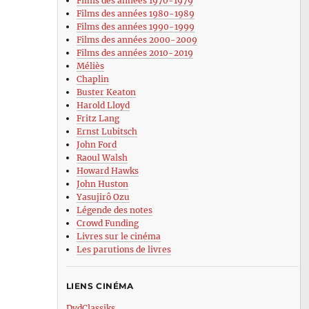
Films des années 1970-1979
Films des années 1980-1989
Films des années 1990-1999
Films des années 2000-2009
Films des années 2010-2019
Méliès
Chaplin
Buster Keaton
Harold Lloyd
Fritz Lang
Ernst Lubitsch
John Ford
Raoul Walsh
Howard Hawks
John Huston
Yasujirô Ozu
Légende des notes
Crowd Funding
Livres sur le cinéma
Les parutions de livres
LIENS CINÉMA
DvdClassiks