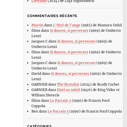
Loveable
(2024) de Lilja Ingolfsdottir
COMMENTAIRES RÉCENTS
Martin
dans
L’Œuf de l’ange
(1985) de Mamoru Oshii
films
dans
Si douces, si perverses
(1969) de Umberto
Lenzi
Jacques C
dans
Si douces, si perverses
(1969) de
Umberto Lenzi
films
dans
Si douces, si perverses
(1969) de Umberto
Lenzi
Jacques C
dans
Si douces, si perverses
(1969) de
Umberto Lenzi
David
dans
Si douces, si perverses
(1969) de Umberto
Lenzi
GARNIER
dans
The Brutalist
(2024) de Brady Corbet
GARNIER
dans
Duel au soleil
(1946) de King Vidor et
William Dieterle
films
dans
Le Parrain 3
(1990) de Francis Ford
Coppola
Ben
dans
Le Parrain 3
(1990) de Francis Ford Coppola
CATÉGORIES