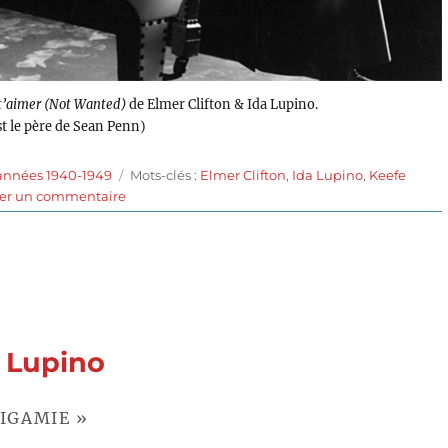
t’aimer (Not Wanted)
de Elmer Clifton & Ida Lupino.
t le père de Sean Penn)
Étiquettes
 années 1940-1949
Mots-clés :
Elmer Clifton
,
Ida Lupino
,
Keefe
sur
ser un commentaire
Avant
de
t’aimer
(1949)
de
Elmer
Clifton
a Lupino
et
Ida
Lupino
BIGAMIE »