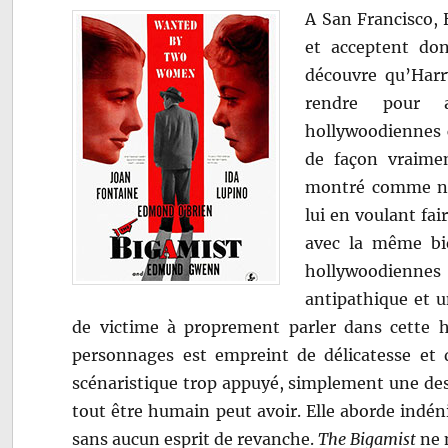
A San Francisco,
et acceptent don
découvre qu’Harr
rendre pour a
hollywoodiennes c
de façon vraime
montré comme no
lui en voulant fai
avec la même bie
hollywoodiennes
antipathique et u
de victime à proprement parler dans cette hi
personnages est empreint de délicatesse et 
scénaristique trop appuyé, simplement une desc
tout être humain peut avoir. Elle aborde indén
sans aucun esprit de revanche.
The Bigamist
ne 