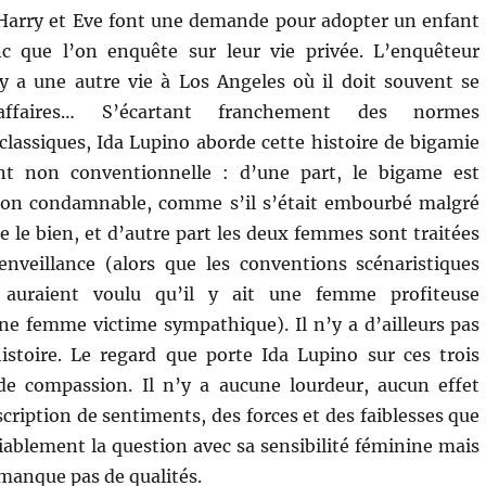
 Harry et Eve font une demande pour adopter un enfant
c que l’on enquête sur leur vie privée. L’enquêteur
y a une autre vie à Los Angeles où il doit souvent se
ffaires… S’écartant franchement des normes
lassiques, Ida Lupino aborde cette histoire de bigamie
nt non conventionnelle : d’une part, le bigame est
n condamnable, comme s’il s’était embourbé malgré
re le bien, et d’autre part les deux femmes sont traitées
nveillance (alors que les conventions scénaristiques
 auraient voulu qu’il y ait une femme profiteuse
ne femme victime sympathique). Il n’y a d’ailleurs pas
stoire. Le regard que porte Ida Lupino sur ces trois
de compassion. Il n’y a aucune lourdeur, aucun effet
ription de sentiments, des forces et des faiblesses que
iablement la question avec sa sensibilité féminine mais
manque pas de qualités.