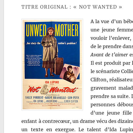
TITRE ORIGINAL : « NOT WANTED »
A la vue d’un béb
une jeune femme 
vouloir l’enlever,
de le prendre dans
Avant de t’aimer
es
Il est produit par
le scénariste Coll
Clifton, réalisate
gravement malade
prendre sa suite. 
personnes débouss
d’une jeune fill
enfant à contrecœur, un drame vécu des dizain
un texte en exergue. Le talent d’Ida Lupino