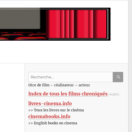
Recherche
pour
RECHE
OK
titre de film – réalisateur – acteur
:
Index de tous les films chroniqués
(6380)
livres-cinema.info
>> Tous les livres sur le cinéma
cinemabooks.info
>> English books on cinema