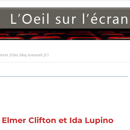
ment films.blog.lemonde.fr)
 Elmer Clifton et Ida Lupino