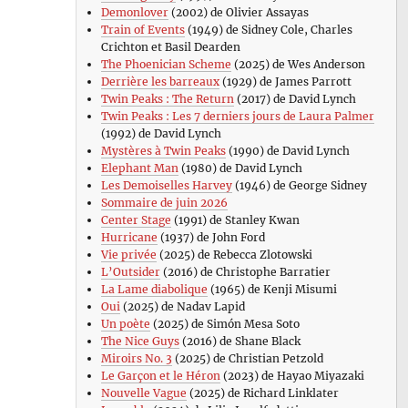
Demonlover
(2002) de Olivier Assayas
Train of Events
(1949) de Sidney Cole, Charles
Crichton et Basil Dearden
The Phoenician Scheme
(2025) de Wes Anderson
Derrière les barreaux
(1929) de James Parrott
Twin Peaks : The Return
(2017) de David Lynch
Twin Peaks : Les 7 derniers jours de Laura Palmer
(1992) de David Lynch
Mystères à Twin Peaks
(1990) de David Lynch
Elephant Man
(1980) de David Lynch
Les Demoiselles Harvey
(1946) de George Sidney
Sommaire de juin 2026
Center Stage
(1991) de Stanley Kwan
Hurricane
(1937) de John Ford
Vie privée
(2025) de Rebecca Zlotowski
L’Outsider
(2016) de Christophe Barratier
La Lame diabolique
(1965) de Kenji Misumi
Oui
(2025) de Nadav Lapid
Un poète
(2025) de Simón Mesa Soto
The Nice Guys
(2016) de Shane Black
Miroirs No. 3
(2025) de Christian Petzold
Le Garçon et le Héron
(2023) de Hayao Miyazaki
Nouvelle Vague
(2025) de Richard Linklater