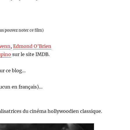
ous pouvez noter ce film)
wenn
,
Edmond O’Brien
upino
sur le site IMDB.
ur ce blog…
aucun en français)…
alisatrices du cinéma hollywoodien classique.