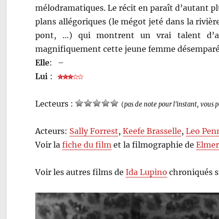
mélodramatiques. Le récit en paraît d’autant plu
plans allégoriques (le mégot jeté dans la rivière
pont, …) qui montrent un vrai talent d’au
magnifiquement cette jeune femme désemparé
Elle
:
–
Lui
:
Lecteurs :
(
pas de note pour l'instant, vous 
Acteurs:
Sally Forrest
,
Keefe Brasselle
,
Leo Pen
Voir la
fiche du film
et la filmographie de
Elmer
Voir les autres films de
Ida Lupino
chroniqués s