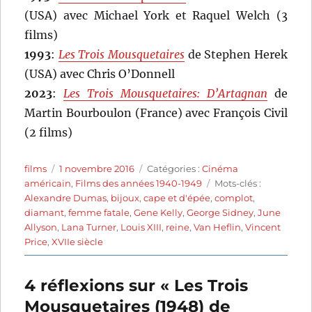
(USA) avec Michael York et Raquel Welch (3
films)
1993
:
Les Trois Mousquetaires
de Stephen Herek
(USA) avec Chris O’Donnell
2023
:
Les Trois Mousquetaires: D’Artagnan
de
Martin Bourboulon (France) avec François Civil
(2 films)
Auteur
Publié
Catégories
films
1 novembre 2016
Catégories :
Cinéma
le
Étiquettes
américain
,
Films des années 1940-1949
Mots-clés :
Alexandre Dumas
,
bijoux
,
cape et d'épée
,
complot
,
diamant
,
femme fatale
,
Gene Kelly
,
George Sidney
,
June
Allyson
,
Lana Turner
,
Louis XIII
,
reine
,
Van Heflin
,
Vincent
Price
,
XVIIe siècle
4 réflexions sur « Les Trois
Mousquetaires (1948) de