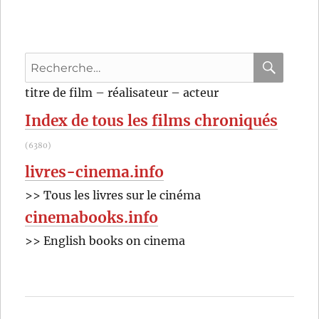
Recherche
pour
RECHER
OK
titre de film – réalisateur – acteur
:
Index de tous les films chroniqués
(6380)
livres-cinema.info
>> Tous les livres sur le cinéma
cinemabooks.info
>> English books on cinema