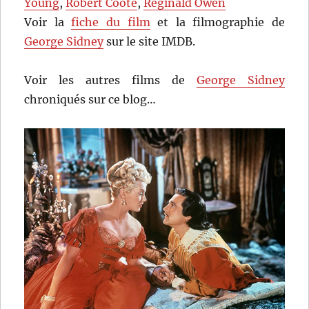
Young
,
Robert Coote
,
Reginald Owen
Voir la
fiche du film
et la filmographie de
George Sidney
sur le site IMDB.
Voir les autres films de
George Sidney
chroniqués sur ce blog…