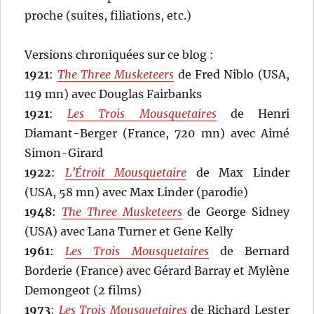
proche (suites, filiations, etc.)
Versions chroniquées sur ce blog :
1921
:
The Three Musketeers
de Fred Niblo (USA,
119 mn) avec Douglas Fairbanks
1921
:
Les Trois Mousquetaires
de Henri
Diamant-Berger (France, 720 mn) avec Aimé
Simon-Girard
1922
:
L’Étroit Mousquetaire
de Max Linder
(USA, 58 mn) avec Max Linder (parodie)
1948
:
The Three Musketeers
de George Sidney
(USA) avec Lana Turner et Gene Kelly
1961
:
Les Trois Mousquetaires
de Bernard
Borderie (France) avec Gérard Barray et Mylène
Demongeot (2 films)
1973
:
Les Trois Mousquetaires
de Richard Lester