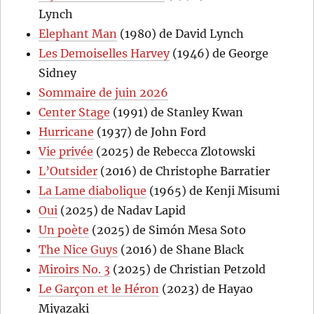
Lynch
Elephant Man
(1980) de David Lynch
Les Demoiselles Harvey
(1946) de George
Sidney
Sommaire de juin 2026
Center Stage
(1991) de Stanley Kwan
Hurricane
(1937) de John Ford
Vie privée
(2025) de Rebecca Zlotowski
L’Outsider
(2016) de Christophe Barratier
La Lame diabolique
(1965) de Kenji Misumi
Oui
(2025) de Nadav Lapid
Un poète
(2025) de Simón Mesa Soto
The Nice Guys
(2016) de Shane Black
Miroirs No. 3
(2025) de Christian Petzold
Le Garçon et le Héron
(2023) de Hayao
Miyazaki