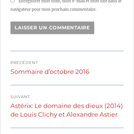
Enregistrer mon nom, mon e-mail et mon site dans le
navigateur pour mon prochain commentaire.
Navigation
PRÉCÉDENT
de
Sommaire d’octobre 2016
Publication
précédente :
l’article
SUIVANT
Astérix: Le domaine des dieux (2014)
Publication
de Louis Clichy et Alexandre Astier
suivante :