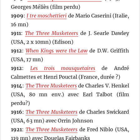
Georges Méliès (film perdu)
1909
:
I tre moschettieri
de Mario Caserini (Italie,
16 mn)
1911
:
The Three Musketeers
de J. Searle Dawley
(USA, 2 x 10mn) (Edison)
1912
:
When Kings were the Law
de D.W. Griffith
(USA, 17 mn)
1912
:
Les trois mousquetaires
de André
Calmettes et Henri Pouctal (France, durée ?)
1914
:
The Three Musketeers
de Charles V. Henkel
(USA, 80 mn env.) avec Earl Talbot (film
perdu?)
1916
:
The Three Musketeers
de Charles Swickard
(USA, 63 mn) avec Orrin Johnson
1921
:
The Three Musketeers
de Fred Niblo (USA,
119 mn) avec Douglas Fairbanks