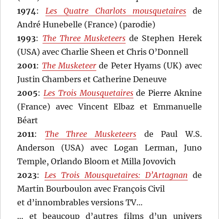
1974
:
Les Quatre Charlots mousquetaires
de
André Hunebelle (France) (parodie)
1993
:
The Three Musketeers
de Stephen Herek
(USA) avec Charlie Sheen et Chris O’Donnell
2001
:
The Musketeer
de Peter Hyams (UK) avec
Justin Chambers et Catherine Deneuve
2005
:
Les Trois Mousquetaires
de Pierre Aknine
(France) avec Vincent Elbaz et Emmanuelle
Béart
2011
:
The Three Musketeers
de Paul W.S.
Anderson (USA) avec Logan Lerman, Juno
Temple, Orlando Bloom et Milla Jovovich
2023
:
Les Trois Mousquetaires: D’Artagnan
de
Martin Bourboulon avec François Civil
et d’innombrables versions TV…
… et beaucoup d’autres films d’un univers