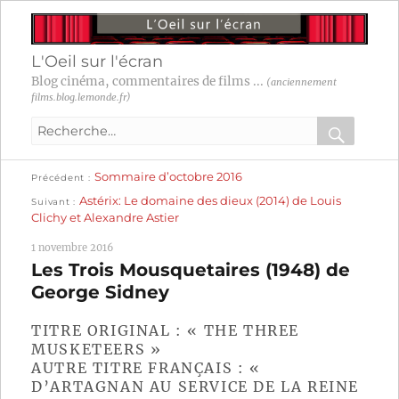
L'Oeil sur l'écran
Blog cinéma, commentaires de films ...
(anciennement
films.blog.lemonde.fr)
Recherche
pour
RECHER
OK
Publication
Navigation
Sommaire d’octobre 2016
:
Précédent
précédente :
Publication
Astérix: Le domaine des dieux (2014) de Louis
Suivant
suivante :
de
Clichy et Alexandre Astier
l’article
1 novembre 2016
Les Trois Mousquetaires (1948) de
George Sidney
TITRE ORIGINAL : « THE THREE
MUSKETEERS »
AUTRE TITRE FRANÇAIS : «
D’ARTAGNAN AU SERVICE DE LA REINE