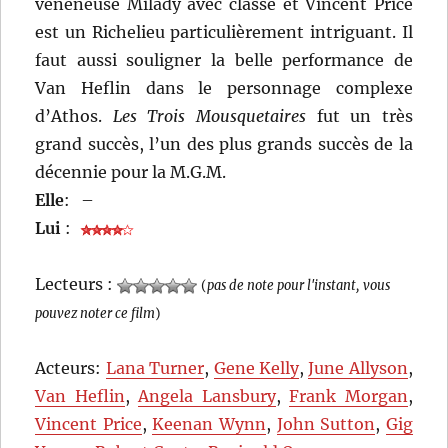
vénéneuse Milady avec classe et Vincent Price
est un Richelieu particulièrement intriguant. Il
faut aussi souligner la belle performance de
Van Heflin dans le personnage complexe
d’Athos.
Les Trois Mousquetaires
fut un très
grand succès, l’un des plus grands succès de la
décennie pour la M.G.M.
Elle
:
–
Lui
:
Lecteurs :
(
pas de note pour l'instant, vous
pouvez noter ce film
)
Acteurs:
Lana Turner
,
Gene Kelly
,
June Allyson
,
Van Heflin
,
Angela Lansbury
,
Frank Morgan
,
Vincent Price
,
Keenan Wynn
,
John Sutton
,
Gig