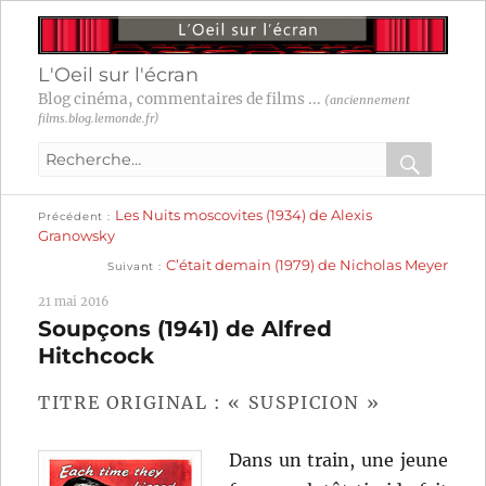
L'Oeil sur l'écran
Blog cinéma, commentaires de films ...
(anciennement
films.blog.lemonde.fr)
Recherche
pour
RECHER
OK
Publication
Navigation
Les Nuits moscovites (1934) de Alexis
:
Précédent
précédente :
Granowsky
Publication
de
C’était demain (1979) de Nicholas Meyer
Suivant
suivante :
l’article
21 mai 2016
Soupçons (1941) de Alfred
Hitchcock
TITRE ORIGINAL : « SUSPICION »
Dans un train, une jeune