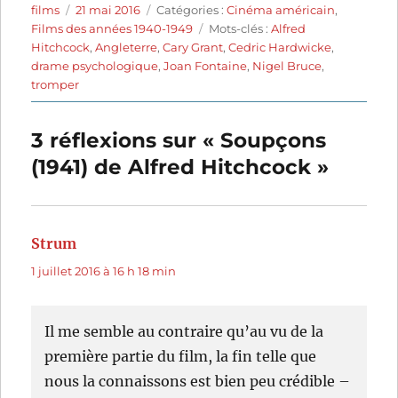
Auteur
Publié
Catégories
films
21 mai 2016
Catégories :
Cinéma américain
,
le
Étiquettes
Films des années 1940-1949
Mots-clés :
Alfred
Hitchcock
,
Angleterre
,
Cary Grant
,
Cedric Hardwicke
,
drame psychologique
,
Joan Fontaine
,
Nigel Bruce
,
tromper
3 réflexions sur « Soupçons
(1941) de Alfred Hitchcock »
Strum
dit :
1 juillet 2016 à 16 h 18 min
Il me semble au contraire qu’au vu de la
première partie du film, la fin telle que
nous la connaissons est bien peu crédible –