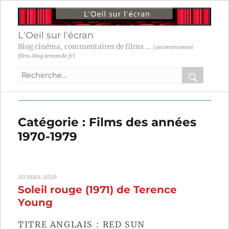
L'Oeil sur l'écran
Blog cinéma, commentaires de films ...
(anciennement
films.blog.lemonde.fr)
Recherche
pour
RECHER
OK
:
Catégorie :
Films des années
1970-1979
20 mars 2026
Soleil rouge (1971) de Terence
Young
TITRE ANGLAIS : RED SUN