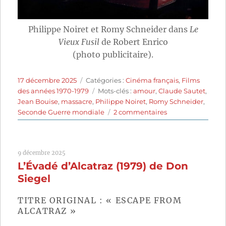
Philippe Noiret et Romy Schneider dans
Le
Vieux Fusil
de Robert Enrico
(photo publicitaire).
Publié
Catégories
17 décembre 2025
Catégories :
Cinéma français
,
Films
le
Étiquettes
des années 1970-1979
Mots-clés :
amour
,
Claude Sautet
,
Jean Bouise
,
massacre
,
Philippe Noiret
,
Romy Schneider
,
sur
Seconde Guerre mondiale
2 commentaires
Le
Vieux
Fusil
9 décembre 2025
(1975)
L’Évadé d’Alcatraz (1979) de Don
de
Robert
Siegel
Enrico
TITRE ORIGINAL : « ESCAPE FROM
ALCATRAZ »