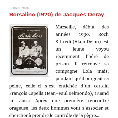
(1971)
12 mars 2026
de
Borsalino (1970) de Jacques Deray
Terence
Young
Marseille, début des
années 1930. Roch
Siffredi (Alain Delon) est
un jeune voyou
récemment libéré de
prison. Il retrouve sa
compagne Lola mais,
pendant qu’il purgeait sa
peine, celle-ci s’est entichée d’un certain
François Capella (Jean-Paul Belmondo), truand
lui aussi. Après une première rencontre
orageuse, les deux hommes vont s’associer et
chercher à prendre le contrôle de la pègre…