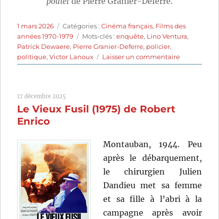
poulet
de Pierre Granier-Deferre.
Publié
Catégories
1 mars 2026
Catégories :
Cinéma français
,
Films des
le
Étiquettes
années 1970-1979
Mots-clés :
enquête
,
Lino Ventura
,
Patrick Dewaere
,
Pierre Granier-Deferre
,
policier
,
sur
politique
,
Victor Lanoux
Laisser un commentaire
Adieu
poulet
(1975)
17 décembre 2025
de
Le Vieux Fusil (1975) de Robert
Pierre
Granier-
Enrico
Deferre
Montauban, 1944. Peu
après le débarquement,
le chirurgien Julien
Dandieu met sa femme
et sa fille à l’abri à la
campagne après avoir