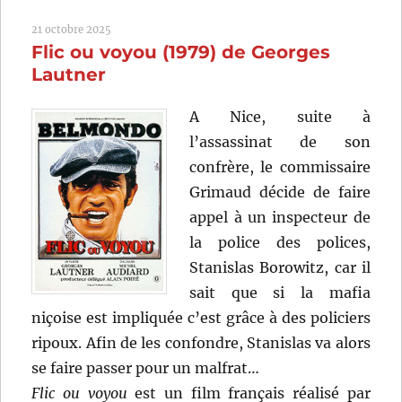
de
21 octobre 2025
Tinto
Flic ou voyou (1979) de Georges
Brass
Lautner
A Nice, suite à
l’assassinat de son
confrère, le commissaire
Grimaud décide de faire
appel à un inspecteur de
la police des polices,
Stanislas Borowitz, car il
sait que si la mafia
niçoise est impliquée c’est grâce à des policiers
ripoux. Afin de les confondre, Stanislas va alors
se faire passer pour un malfrat…
Flic ou voyou
est un film français réalisé par