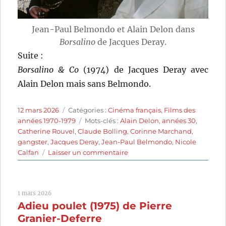
Jean-Paul Belmondo et Alain Delon dans
Borsalino
de Jacques Deray.
Suite :
Borsalino & Co
(1974) de Jacques Deray avec
Alain Delon mais sans Belmondo.
Publié
Catégories
12 mars 2026
Catégories :
Cinéma français
,
Films des
le
Étiquettes
années 1970-1979
Mots-clés :
Alain Delon
,
années 30
,
Catherine Rouvel
,
Claude Bolling
,
Corinne Marchand
,
gangster
,
Jacques Deray
,
Jean-Paul Belmondo
,
Nicole
sur
Calfan
Laisser un commentaire
Borsalino
(1970)
de
1 mars 2026
Jacques
Adieu poulet (1975) de Pierre
Deray
Granier-Deferre