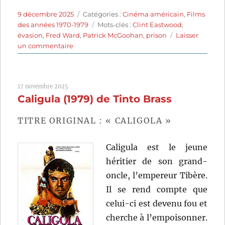
Publié
Catégories
9 décembre 2025
Catégories :
Cinéma américain
,
Films
le
Étiquettes
des années 1970-1979
Mots-clés :
Clint Eastwood
,
évasion
,
Fred Ward
,
Patrick McGoohan
,
prison
Laisser
sur
un commentaire
L’Évadé
d’Alcatraz
(1979)
17 novembre 2025
de
Caligula (1979) de Tinto Brass
Don
Siegel
TITRE ORIGINAL : « CALIGOLA »
Caligula est le jeune
héritier de son grand-
oncle, l’empereur Tibère.
Il se rend compte que
celui-ci est devenu fou et
cherche à l’empoisonner.