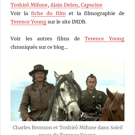
Toshirô Mifune
,
Alain Delon
,
Capucine
Voir la
fiche du film
et la filmographie de
Terence Young
sur le site IMDB.
Voir les autres films de
Terence Young
chroniqués sur ce blog…
Charles Bronson et Toshirô Mifune dans
Soleil
rouge
de Terence Young.