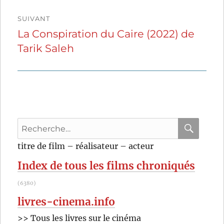
SUIVANT
La Conspiration du Caire (2022) de
Publication
Tarik Saleh
suivante :
Recherche
pour
RECHER
OK
titre de film – réalisateur – acteur
:
Index de tous les films chroniqués
(6380)
livres-cinema.info
>> Tous les livres sur le cinéma