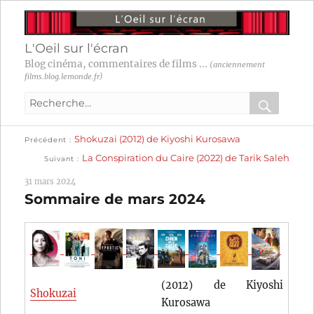
L'Oeil sur l'écran
Blog cinéma, commentaires de films ...
(anciennement
films.blog.lemonde.fr)
Recherche
pour
RECHER
OK
Publication
Navigation
Shokuzai (2012) de Kiyoshi Kurosawa
:
Précédent
précédente :
Publication
La Conspiration du Caire (2022) de Tarik Saleh
Suivant
suivante :
de
31 mars 2024
l’article
Sommaire de mars 2024
(2012) de Kiyoshi
Shokuzai
Kurosawa