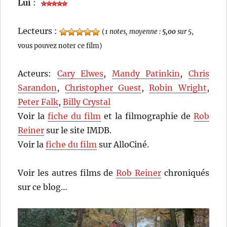
Lui
:
Lecteurs :
(
1 notes, moyenne :
5,00
sur 5
,
vous pouvez noter ce film)
Acteurs:
Cary Elwes
,
Mandy Patinkin
,
Chris
Sarandon
,
Christopher Guest
,
Robin Wright
,
Peter Falk
,
Billy Crystal
Voir la
fiche du film
et la filmographie de
Rob
Reiner
sur le site IMDB.
Voir la
fiche du film
sur AlloCiné.
Voir les autres films de
Rob Reiner
chroniqués
sur ce blog…