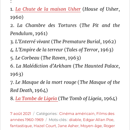
:
1.
La Chute de la maison Usher
(
House of Usher
,
1960)
2.
La Chambre des Tortures
(
The Pit and the
Pendulum
, 1961)
3.
L’Enterré vivant
(
The Premature Burial
, 1962)
4.
L’Empire de la terreur
(
Tales of Terror
, 1963)
5.
Le Corbeau
(
The Raven
, 1963)
6.
La Malédiction d’Arkham
(
The Haunted Palace
,
1963)
7.
Le Masque de la mort rouge
(
The Masque of the
Red Death,
1964)
8.
La Tombe de Ligeia
(
The Tomb of Ligeia
, 1964)
Publié
Catégories
7 août 2021
Catégories :
Cinéma américain
,
Films des
le
Étiquettes
années 1960-1969
Mots-clés :
diable
,
Edgar Allan Poe
,
fantastique
,
Hazel Court
,
Jane Asher
,
Moyen-âge
,
Roger