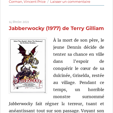
sur
Corman
,
Vincent Price
Laisser un commentaire
Le
Masque
de
14 février 2021
la
Jabberwocky (1977) de Terry Gilliam
mort
rouge
(1964)
À la mort de son père, le
de
jeune Dennis décide de
Roger
tenter sa chance en ville
Corman
dans l’espoir de
conquérir le cœur de sa
dulcinée, Griselda, restée
au village. Pendant ce
temps, un horrible
monstre surnommé
Jabberwocky
fait régner la terreur, tuant et
anéantissant tout sur son passage. Voyant son