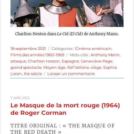
Charlton Heston dans
Le Cid (El Cid)
de Anthony Mann.
Publié
Catégories
18 septembre 2021
Catégories :
Cinéma américain
,
le
Étiquettes
Films des années 1960-1969
Mots-clés :
Anthony Mann
,
attaque
,
Charlton Heston
,
Espagne
,
Geneviève Page
,
grand spectacle
,
Moyen-âge
,
Raf Vallone
,
siège
,
Sophia
sur
Loren
,
XIe siècle
Laisser un commentaire
Le
Cid
(1961)
7 août 2021
de
Le Masque de la mort rouge (1964)
Anthony
Mann
de Roger Corman
TITRE ORIGINAL : « THE MASQUE OF
THE RED DEATH »