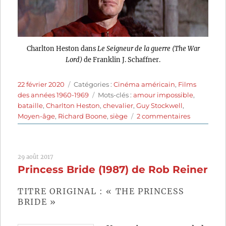
Charlton Heston dans
Le Seigneur de la guerre (The War
Lord)
de Franklin J. Schaffner.
Publié
Catégories
22 février 2020
Catégories :
Cinéma américain
,
Films
le
Étiquettes
des années 1960-1969
Mots-clés :
amour impossible
,
bataille
,
Charlton Heston
,
chevalier
,
Guy Stockwell
,
sur
Moyen-âge
,
Richard Boone
,
siège
2 commentaires
Le
Seigneur
de
29 août 2017
la
Princess Bride (1987) de Rob Reiner
guerre
(1965)
de
TITRE ORIGINAL : « THE PRINCESS
Franklin
BRIDE »
J.
Schaffner