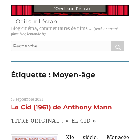
L'Oeil sur l'écran
Blog cinéma, commentaires de films ...
(anciennement
films.blog.lemonde.fr)
Recherche
pour
RECHER
OK
:
Étiquette :
Moyen-âge
18 septembre 2021
Le Cid (1961) de Anthony Mann
TITRE ORIGINAL : « EL CID »
XIe siècle. Menacée