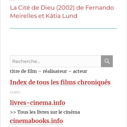
La Cité de Dieu (2002) de Fernando
Publication
Meirelles et Kátia Lund
suivante :
Recherche
pour
RECHER
OK
titre de film – réalisateur – acteur
:
Index de tous les films chroniqués
(6380)
livres-cinema.info
>> Tous les livres sur le cinéma
cinemabooks.info