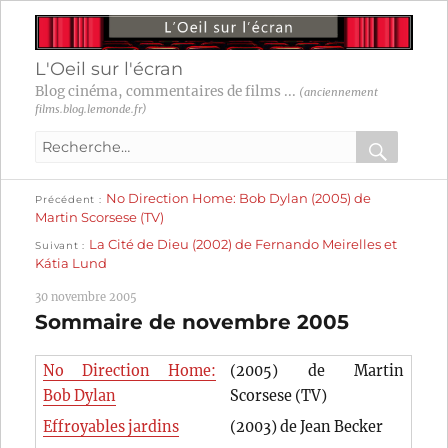
L'Oeil sur l'écran
Blog cinéma, commentaires de films ...
(anciennement
films.blog.lemonde.fr)
Recherche
pour
RECHER
OK
Publication
Navigation
No Direction Home: Bob Dylan (2005) de
:
Précédent
précédente :
Martin Scorsese (TV)
Publication
de
La Cité de Dieu (2002) de Fernando Meirelles et
Suivant
suivante :
Kátia Lund
l’article
30 novembre 2005
Sommaire de novembre 2005
No Direction Home:
(2005) de Martin
Bob Dylan
Scorsese (TV)
Effroyables jardins
(2003) de Jean Becker