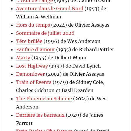
L’Œuf de l’ange
(1985) de Mamoru Oshii
Aventure dans le Grand Nord
(1953) de
William A. Wellman
Hors du temps
(2024) de Olivier Assayas
Sommaire de juillet 2026
Tête brûlée
(1996) de Wes Anderson
Fanfare d’amour
(1935) de Richard Pottier
Marty
(1955) de Delbert Mann
Lost Highway
(1997) de David Lynch
Demonlover
(2002) de Olivier Assayas
Train of Events
(1949) de Sidney Cole,
Charles Crichton et Basil Dearden
The Phoenician Scheme
(2025) de Wes
Anderson
Derrière les barreaux
(1929) de James
Parrott