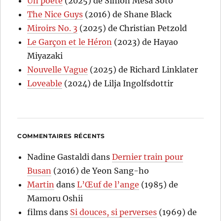
Un poète
(2025) de Simón Mesa Soto
The Nice Guys
(2016) de Shane Black
Miroirs No. 3
(2025) de Christian Petzold
Le Garçon et le Héron
(2023) de Hayao
Miyazaki
Nouvelle Vague
(2025) de Richard Linklater
Loveable
(2024) de Lilja Ingolfsdottir
COMMENTAIRES RÉCENTS
Nadine Gastaldi
dans
Dernier train pour
Busan
(2016) de Yeon Sang-ho
Martin
dans
L’Œuf de l’ange
(1985) de
Mamoru Oshii
films
dans
Si douces, si perverses
(1969) de