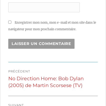
Enregistrer mon nom, mon e-mail et mon site dans le
navigateur pour mon prochain commentaire.
Navigation
PRÉCÉDENT
de
No Direction Home: Bob Dylan
Publication
(2005) de Martin Scorsese (TV)
précédente :
l’article
SUIVANT