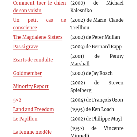
Comment tuer le chien
(2000) de Michael
de son voisin
Kalesniko
Un petit cas de
(2002) de Marie-Claude
conscience
Treilhou
The Magdalene Sisters
(2002) de Peter Mullan
Pas si grave
(2003) de Bernard Rapp
(2001) de Penny
Ecarts de conduite
Marshall
Goldmember
(2002) de Jay Roach
(2002) de Steven
Minority Report
Spielberg
5×2
(2004) de François Ozon
Land and Freedom
(1995) de Ken Loach
Le Papillon
(2002) de Philippe Muyl
(1957) de Vincente
La femme modèle
Minnelli