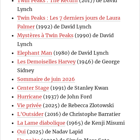
Twin Peaks : The Return
(2017) de David
Lynch
Twin Peaks : Les 7 derniers jours de Laura
Palmer
(1992) de David Lynch
Mystères à Twin Peaks
(1990) de David
Lynch
Elephant Man
(1980) de David Lynch
Les Demoiselles Harvey
(1946) de George
Sidney
Sommaire de juin 2026
Center Stage
(1991) de Stanley Kwan
Hurricane
(1937) de John Ford
Vie privée
(2025) de Rebecca Zlotowski
L’Outsider
(2016) de Christophe Barratier
La Lame diabolique
(1965) de Kenji Misumi
Oui
(2025) de Nadav Lapid