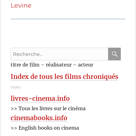
Levine
suivante :
Recherche
pour
RECHER
OK
titre de film – réalisateur – acteur
:
Index de tous les films chroniqués
(6381)
livres-cinema.info
>> Tous les livres sur le cinéma
cinemabooks.info
>> English books on cinema