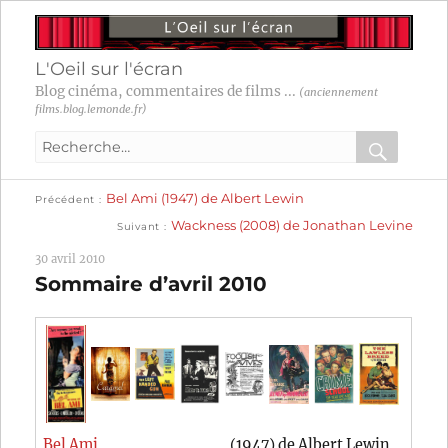
L'Oeil sur l'écran
Blog cinéma, commentaires de films ...
(anciennement
films.blog.lemonde.fr)
Recherche
pour
RECHER
OK
Publication
Navigation
Bel Ami (1947) de Albert Lewin
:
Précédent
précédente :
Publication
Wackness (2008) de Jonathan Levine
Suivant
suivante :
de
30 avril 2010
l’article
Sommaire d’avril 2010
Bel Ami
(1947) de Albert Lewin