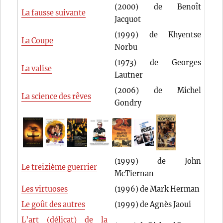
(2000) de Benoît
La fausse suivante
Jacquot
(1999) de Khyentse
La Coupe
Norbu
(1973) de Georges
La valise
Lautner
(2006) de Michel
La science des rêves
Gondry
(1999) de John
Le treizième guerrier
McTiernan
Les virtuoses
(1996) de Mark Herman
Le goût des autres
(1999) de Agnès Jaoui
L’art (délicat) de la