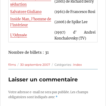
(2001) de Richard Berry
séduction
Salvatore Giuliano
(1961) de Francesco Rosi
Inside Man, l’homme de
(2006) de Spike Lee
l’intérieur
(1997) d’ Andrei
L’Odyssée
Konchalovsky (TV)
Nombre de billets : 31
Auteur
Publié
Catégories
films
30 septembre 2007
Catégories :
Index
le
Laisser un commentaire
Votre adresse e-mail ne sera pas publiée.
Les champs
obligatoires sont indiqués avec
*