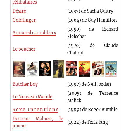
célibataires
Désiré
(1937) de Sacha Guitry
Goldfinger
(1964) de Guy Hamilton
(1950) de Richard
Armored car robbery
Fleischer
(1970) de Claude
Le boucher
Chabrol
Butcher Boy
(1997) de Neil Jordan
(2005) de Terrence
Le Nouveau Monde
Malick
S e x e I n t e n t i o n s
(1999) de Roger Kumble
Docteur Mabuse, le
(1922) de Fritz lang
joueur