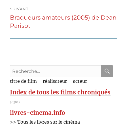
SUIVANT
Braqueurs amateurs (2005) de Dean
Publication
Parisot
suivante :
Recherche
pour
RECHER
OK
titre de film – réalisateur – acteur
:
Index de tous les films chroniqués
(6381)
livres-cinema.info
>> Tous les livres sur le cinéma