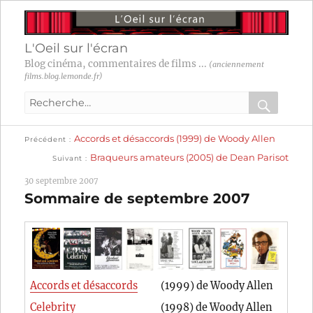
L'Oeil sur l'écran
Blog cinéma, commentaires de films ...
(anciennement
films.blog.lemonde.fr)
Recherche
pour
RECHER
OK
Publication
Navigation
Accords et désaccords (1999) de Woody Allen
:
Précédent
précédente :
Publication
Braqueurs amateurs (2005) de Dean Parisot
Suivant
suivante :
de
30 septembre 2007
l’article
Sommaire de septembre 2007
Accords et désaccords
(1999) de Woody Allen
Celebrity
(1998) de Woody Allen