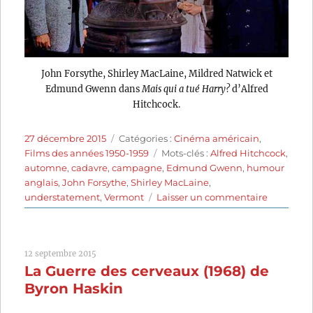
John Forsythe, Shirley MacLaine, Mildred Natwick et
Edmund Gwenn dans
Mais qui a tué Harry?
d’Alfred
Hitchcock.
Publié
Catégories
27 décembre 2015
Catégories :
Cinéma américain
,
le
Étiquettes
Films des années 1950-1959
Mots-clés :
Alfred Hitchcock
,
automne
,
cadavre
,
campagne
,
Edmund Gwenn
,
humour
anglais
,
John Forsythe
,
Shirley MacLaine
,
sur
understatement
,
Vermont
Laisser un commentaire
Mais
qui
a
12 septembre 2015
tué
La Guerre des cerveaux (1968) de
Harry?
(1955)
Byron Haskin
de