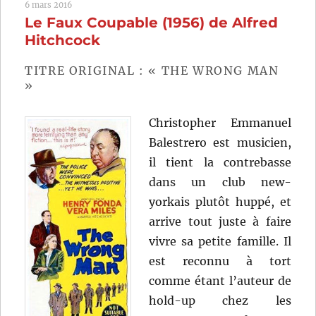
6 mars 2016
(1947
Le Faux Coupable (1956) de Alfred
de
Alfre
Hitchcock
Hitch
TITRE ORIGINAL : « THE WRONG MAN
»
Christopher Emmanuel
Balestrero est musicien,
il tient la contrebasse
dans un club new-
yorkais plutôt huppé, et
arrive tout juste à faire
vivre sa petite famille. Il
est reconnu à tort
comme étant l’auteur de
hold-up chez les