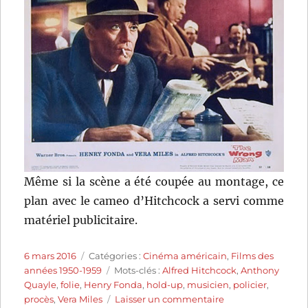
Même si la scène a été coupée au montage, ce
plan avec le cameo d’Hitchcock a servi comme
matériel publicitaire.
Publié
Catégories
6 mars 2016
Catégories :
Cinéma américain
,
Films des
le
Étiquettes
années 1950-1959
Mots-clés :
Alfred Hitchcock
,
Anthony
Quayle
,
folie
,
Henry Fonda
,
hold-up
,
musicien
,
policier
,
sur
procès
,
Vera Miles
Laisser un commentaire