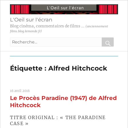
L'Oeil sur l'écran
Blog cinéma, commentaires de films ...
(anciennement
films.blog.lemonde.fr)
Recherche
pour
RECHER
OK
:
Étiquette :
Alfred Hitchcock
16 avril 2016
Le Procès Paradine (1947) de Alfred
Hitchcock
TITRE ORIGINAL : « THE PARADINE
CASE »