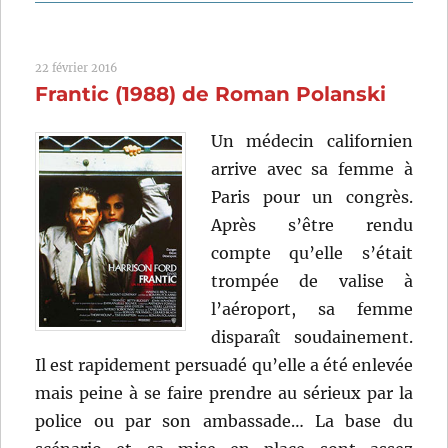
Le
Faux
Coupable
22 février 2016
(1956)
Frantic (1988) de Roman Polanski
de
Alfred
Hitchcock
Un médecin californien
arrive avec sa femme à
Paris pour un congrès.
Après s’être rendu
compte qu’elle s’était
trompée de valise à
l’aéroport, sa femme
disparaît soudainement.
Il est rapidement persuadé qu’elle a été enlevée
mais peine à se faire prendre au sérieux par la
police ou par son ambassade… La base du