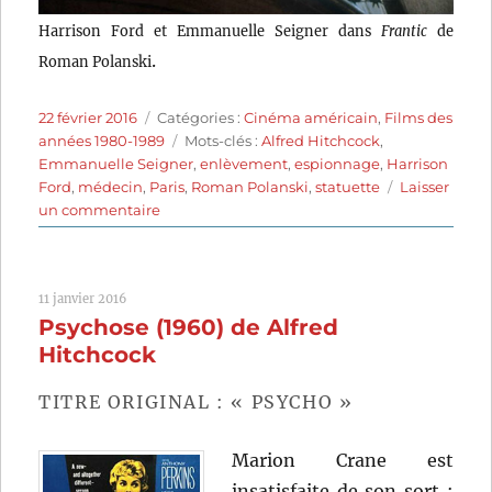
Harrison Ford et Emmanuelle Seigner dans
Frantic
de
.
Roman Polanski
Publié
Catégories
22 février 2016
Catégories :
Cinéma américain
,
Films des
le
Étiquettes
années 1980-1989
Mots-clés :
Alfred Hitchcock
,
Emmanuelle Seigner
,
enlèvement
,
espionnage
,
Harrison
Ford
,
médecin
,
Paris
,
Roman Polanski
,
statuette
Laisser
sur
un commentaire
Frantic
(1988)
de
11 janvier 2016
Roman
Psychose (1960) de Alfred
Polanski
Hitchcock
TITRE ORIGINAL : « PSYCHO »
Marion Crane est
insatisfaite de son sort :