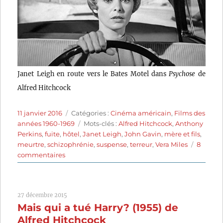
Janet Leigh en route vers le Bates Motel dans
Psychose
de
Alfred Hitchcock
Publié
Catégories
11 janvier 2016
Catégories :
Cinéma américain
,
Films des
le
Étiquettes
années 1960-1969
Mots-clés :
Alfred Hitchcock
,
Anthony
Perkins
,
fuite
,
hôtel
,
Janet Leigh
,
John Gavin
,
mère et fils
,
meurtre
,
schizophrénie
,
suspense
,
terreur
,
Vera Miles
8
sur
commentaires
Psychose
(1960)
de
27 décembre 2015
Alfred
Mais qui a tué Harry? (1955) de
Hitchcock
Alfred Hitchcock