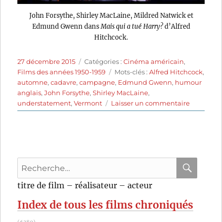
John Forsythe, Shirley MacLaine, Mildred Natwick et
Edmund Gwenn dans
Mais qui a tué Harry?
d’Alfred
Hitchcock.
Publié
Catégories
27 décembre 2015
Catégories :
Cinéma américain
,
le
Étiquettes
Films des années 1950-1959
Mots-clés :
Alfred Hitchcock
,
automne
,
cadavre
,
campagne
,
Edmund Gwenn
,
humour
anglais
,
John Forsythe
,
Shirley MacLaine
,
sur
understatement
,
Vermont
Laisser un commentaire
Mais
qui
a
tué
Harry?
Recherche
(1955)
de
pour
RECHER
OK
titre de film – réalisateur – acteur
Alfred
:
Hitchcoc
Index de tous les films chroniqués