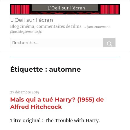
L'Oeil sur l'écran
Blog cinéma, commentaires de films ...
(anciennement
films.blog.lemonde.fr)
Recherche
pour
RECHER
OK
:
Étiquette :
automne
27 décembre 2015
Mais qui a tué Harry? (1955) de
Alfred Hitchcock
Titre original : The Trouble with Harry.