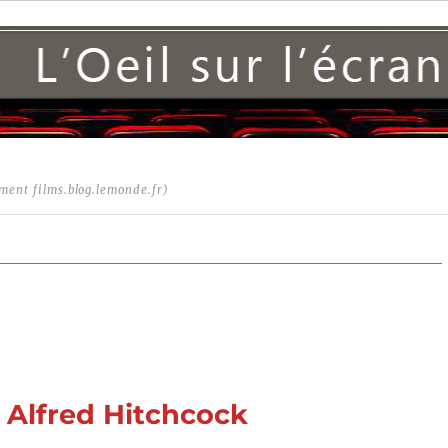
ment films.blog.lemonde.fr)
e Alfred Hitchcock