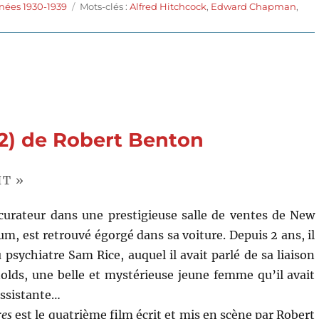
Étiquettes
nées 1930-1939
Mots-clés :
Alfred Hitchcock
,
Edward Chapman
,
ur
unon
t
e
aon
1930)
e
lfred
82) de Robert Benton
itchcock
HT »
curateur dans une prestigieuse salle de ventes de New
m, est retrouvé égorgé dans sa voiture. Depuis 2 ans, il
u psychiatre Sam Rice, auquel il avait parlé de sa liaison
lds, une belle et mystérieuse jeune femme qu’il avait
ssistante…
res
est le quatrième film écrit et mis en scène par Robert