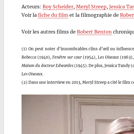
Acteurs:
Roy Scheider
,
Meryl Streep
,
Jessica Ta
Voir la
fiche du film
et la filmographie de
Rober
Voir les autres films de
Robert Benton
chroniqu
(1) On peut noter d’innombrables clins d’œil ou influenc
Rebecca
(1940),
Fenêtre sur cour
(1954),
Les Oiseaux
(1963)
Maison du docteur Edwardes
(1945). De plus, Jessica Tandy (
Les Oiseaux
.
(2) Dans une interview en 2013, Meryl Streep a cité le film c