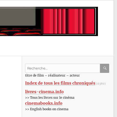
Recherche
pour
RECHE
OK
titre de film – réalisateur – acteur
:
Index de tous les films chroniqués
(6380)
livres-cinema.info
>> Tous les livres sur le cinéma
cinemabooks.info
>> English books on cinema