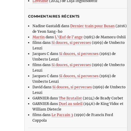
Loveable
(2024) de Lilja Ingolfsdottir
COMMENTAIRES RÉCENTS
Nadine Gastaldi
dans
Dernier train pour Busan
(2016)
de Yeon Sang-ho
Martin
dans
L’Œuf de l’ange
(1985) de Mamoru Oshii
films
dans
Si douces, si perverses
(1969) de Umberto
Lenzi
Jacques C
dans
Si douces, si perverses
(1969) de
Umberto Lenzi
films
dans
Si douces, si perverses
(1969) de Umberto
Lenzi
Jacques C
dans
Si douces, si perverses
(1969) de
Umberto Lenzi
David
dans
Si douces, si perverses
(1969) de Umberto
Lenzi
GARNIER
dans
The Brutalist
(2024) de Brady Corbet
GARNIER
dans
Duel au soleil
(1946) de King Vidor et
William Dieterle
films
dans
Le Parrain 3
(1990) de Francis Ford
Coppola