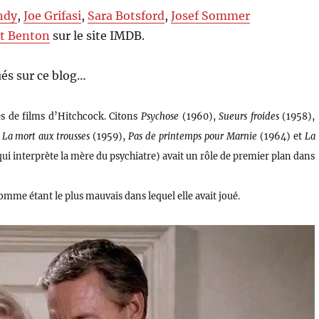
ndy
,
Joe Grifasi
,
Sara Botsford
,
Josef Sommer
t Benton
sur le site IMDB.
és sur ce blog…
es de films d’Hitchcock. Citons
Psychose
(1960),
Sueurs froides
(1958),
,
La mort aux trousses
(1959),
Pas de printemps pour Marnie
(1964) et
La
qui interprète la mère du psychiatre) avait un rôle de premier plan dans
omme étant le plus mauvais dans lequel elle avait joué.