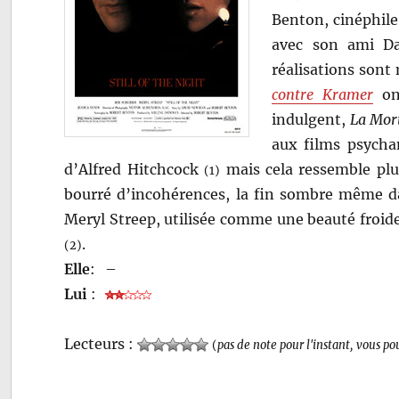
Benton, cinéphile
avec son ami D
réalisations son
contre Kramer
ont
indulgent,
La Mor
aux films psycha
d’Alfred Hitchcock
mais cela ressemble plut
(1)
bourré d’incohérences, la fin sombre même dan
Meryl Streep, utilisée comme une beauté froide
.
(2)
Elle
:
–
Lui
:
Lecteurs :
(
pas de note pour l'instant, vous po