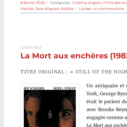
Publié
Catégories
8 février 2026
Catégories :
Cinéma anglais
,
Films des an
le
s
Irlande
,
Sara Allgood
,
théâtre
Laisser un commentaire
J
e
l
p
(
d
14 mars 2023
A
La Mort aux enchères (19
H
TITRE ORIGINAL : « STILL OF THE NIG
Un antiquaire et 
York, George Bynu
était le patient d
avec Brooke Reyno
engagée comme a
La Mort aux enchè