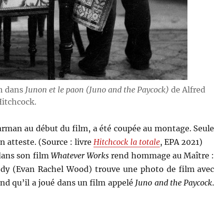
an dans
Junon et le paon (Juno and the Paycock)
de Alfred
itchcock.
barman au début du film, a été coupée au montage. Seule
 atteste. (Source : livre
Hitchcock la totale
, EPA 2021)
dans son film
Whatever Works
rend hommage au Maître :
ody (Evan Rachel Wood) trouve une photo de film avec
ond qu’il a joué dans un film appelé
Juno and the Paycock
.