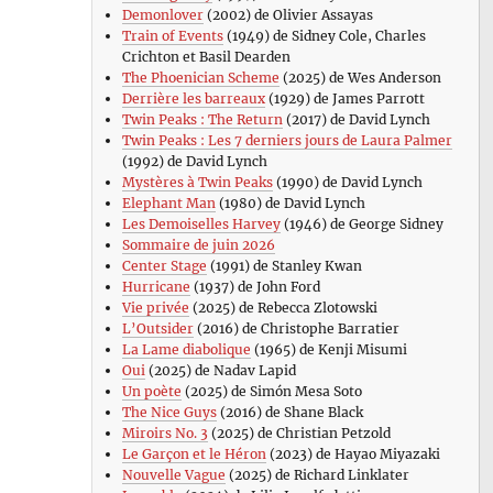
Demonlover
(2002) de Olivier Assayas
Train of Events
(1949) de Sidney Cole, Charles
Crichton et Basil Dearden
The Phoenician Scheme
(2025) de Wes Anderson
Derrière les barreaux
(1929) de James Parrott
Twin Peaks : The Return
(2017) de David Lynch
Twin Peaks : Les 7 derniers jours de Laura Palmer
(1992) de David Lynch
Mystères à Twin Peaks
(1990) de David Lynch
Elephant Man
(1980) de David Lynch
Les Demoiselles Harvey
(1946) de George Sidney
Sommaire de juin 2026
Center Stage
(1991) de Stanley Kwan
Hurricane
(1937) de John Ford
Vie privée
(2025) de Rebecca Zlotowski
L’Outsider
(2016) de Christophe Barratier
La Lame diabolique
(1965) de Kenji Misumi
Oui
(2025) de Nadav Lapid
Un poète
(2025) de Simón Mesa Soto
The Nice Guys
(2016) de Shane Black
Miroirs No. 3
(2025) de Christian Petzold
Le Garçon et le Héron
(2023) de Hayao Miyazaki
Nouvelle Vague
(2025) de Richard Linklater