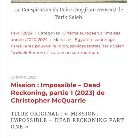
La Conspiration du Caire (Boy from Heaven)
de
Tarik Saleh.
Publié
Catégories
1 avril 2024
Catégories :
Cinéma européen
,
Films des
le
Étiquettes
années 2020-2024
Mots-clés :
Egypte
,
espionnage
,
Fares Fares
,
pouvoir
,
religion
,
services secrets
,
Tarik Saleh
,
sur
Tawfeek Barhom
Laisser un commentaire
La
Conspiration
du
23 février 2024
Caire
Mission : Impossible – Dead
(2022)
de
Reckoning, partie 1 (2023) de
Tarik
Christopher McQuarrie
Saleh
TITRE ORIGINAL : « MISSION:
IMPOSSIBLE – DEAD RECKONING PART
ONE »