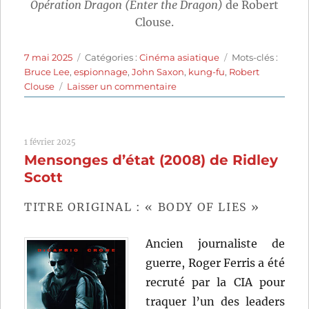
Opération Dragon (Enter the Dragon)
de Robert
Clouse.
Publié
Catégories
Étiquettes
7 mai 2025
Catégories :
Cinéma asiatique
Mots-clés :
le
Bruce Lee
,
espionnage
,
John Saxon
,
kung-fu
,
Robert
sur
Clouse
Laisser un commentaire
Opération
Dragon
(1973)
1 février 2025
de
Mensonges d’état (2008) de Ridley
Robert
Clouse
Scott
TITRE ORIGINAL : « BODY OF LIES »
Ancien journaliste de
guerre, Roger Ferris a été
recruté par la CIA pour
traquer l’un des leaders