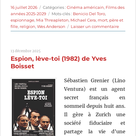
Publié
Catégories
16 juillet 2026
Catégories :
Cinéma américain
,
Films des
le
Étiquettes
années 2025-2029
Mots-clés :
Benicio Del Toro
,
espionnage
,
Mia Threapleton
,
Michael Cera
,
mort
,
père et
sur
fille
,
religion
,
Wes Anderson
Laisser un commentaire
The
Phoenic
Scheme
13 décembre 2025
(2025)
Espion, lève-toi (1982) de Yves
de
Wes
Boisset
Anderso
Sébastien Grenier (Lino
Ventura) est un agent
secret français en
sommeil depuis huit ans.
Il gère à Zurich une
société fiduciaire et
partage la vie d’une