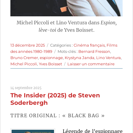
Michel Piccoli et Lino Ventura dans
Espion,
lève-toi
de Yves Boisset.
Publié
Catégories
13 décembre 2025
Catégories :
Cinéma français
,
Films
le
Étiquettes
des années 1980-1989
Mots-clés :
Bernard Fresson
,
Bruno Cremer
,
espionnage
,
Krystyna Janda
,
Lino Ventura
,
sur
Michel Piccoli
,
Yves Boisset
Laisser un commentaire
Espion,
lève-
toi
14 septembre 2025
(1982)
The Insider (2025) de Steven
de
Yves
Soderbergh
Boisset
TITRE ORIGINAL : « BLACK BAG »
Légende de l’espionnage