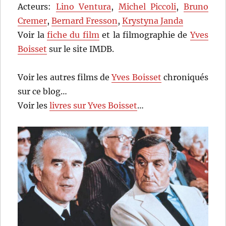
Acteurs:
Lino Ventura
,
Michel Piccoli
,
Bruno
Cremer
,
Bernard Fresson
,
Krystyna Janda
Voir la
fiche du film
et la filmographie de
Yves
Boisset
sur le site IMDB.
Voir les autres films de
Yves Boisset
chroniqués
sur ce blog…
Voir les
livres sur Yves Boisset
…