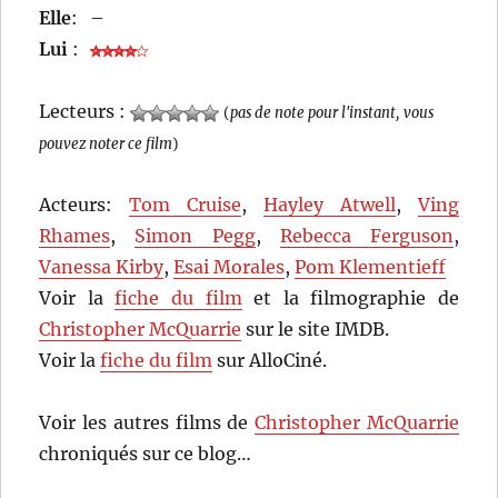
Elle
:
–
Lui
:
Lecteurs :
(
pas de note pour l'instant, vous
pouvez noter ce film
)
Acteurs:
Tom Cruise
,
Hayley Atwell
,
Ving
Rhames
,
Simon Pegg
,
Rebecca Ferguson
,
Vanessa Kirby
,
Esai Morales
,
Pom Klementieff
Voir la
fiche du film
et la filmographie de
Christopher McQuarrie
sur le site IMDB.
Voir la
fiche du film
sur AlloCiné.
Voir les autres films de
Christopher McQuarrie
chroniqués sur ce blog…