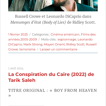
Russell Crowe et Leonardo DiCaprio dans
Mensonges d’état (Body of Lies)
de Ridley Scott.
Publié
Catégories
1 février 2025
Catégories :
Cinéma américain
,
Films des
le
Étiquettes
années 2005-2009
Mots-clés :
espionnage
,
Leonardo
DiCaprio
,
Mark Strong
,
Moyen Orient
,
Ridley Scott
,
Russell
sur
Crowe
,
terrorisme
Laisser un commentaire
Mensonges
d’état
(2008)
1 avril 2024
de
La Conspiration du Caire (2022) de
Ridley
Scott
Tarik Saleh
TITRE ORIGINAL : « BOY FROM HEAVEN
»