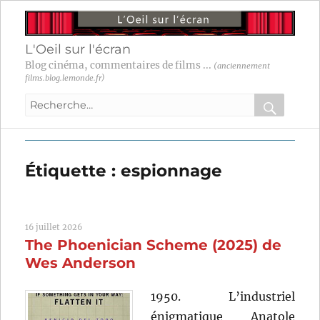
L'Oeil sur l'écran
Blog cinéma, commentaires de films ...
(anciennement
films.blog.lemonde.fr)
Recherche
pour
RECHER
OK
:
Étiquette :
espionnage
16 juillet 2026
The Phoenician Scheme (2025) de
Wes Anderson
1950. L’industriel
énigmatique Anatole