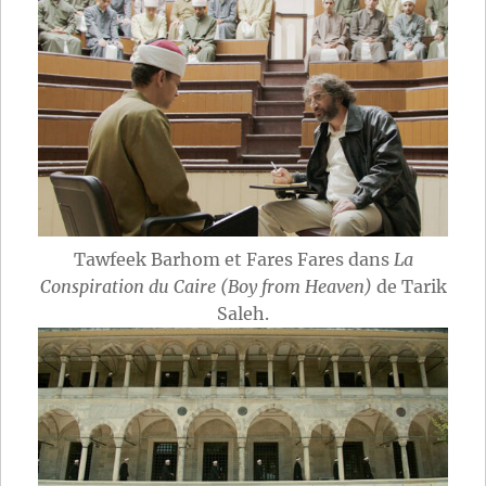
Tawfeek Barhom et Fares Fares dans
La
Conspiration du Caire (Boy from Heaven)
de Tarik
Saleh.