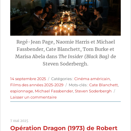
Regé-Jean Page, Naomie Harris et Michael
Fassbender, Cate Blanchett, Tom Burke et
Marisa Abela dans
The Insider (Black Bag)
de
Steven Soderbergh.
Publié
Catégories
14 septembre 2025
Catégories :
Cinéma américain
,
le
Étiquettes
Films des années 2025-2029
Mots-clés :
Cate Blanchett
,
espionnage
,
Michael Fassbender
,
Steven Soderbergh
sur
Laisser un commentaire
The
Insider
(2025)
7 mai 2025
de
Opération Dragon (1973) de Robert
Steven