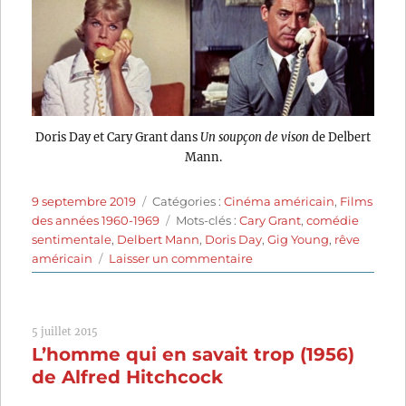
Doris Day et Cary Grant dans
Un soupçon de vison
de Delbert
Mann.
Publié
Catégories
9 septembre 2019
Catégories :
Cinéma américain
,
Films
le
Étiquettes
des années 1960-1969
Mots-clés :
Cary Grant
,
comédie
sentimentale
,
Delbert Mann
,
Doris Day
,
Gig Young
,
rêve
sur
américain
Laisser un commentaire
Un
soupçon
de
5 juillet 2015
vison
L’homme qui en savait trop (1956)
(1962)
de
de Alfred Hitchcock
Delbert