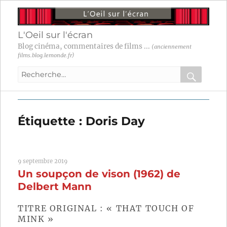
L'Oeil sur l'écran
Blog cinéma, commentaires de films ...
(anciennement
films.blog.lemonde.fr)
Recherche
pour
RECHER
OK
:
Étiquette :
Doris Day
9 septembre 2019
Un soupçon de vison (1962) de
Delbert Mann
TITRE ORIGINAL : « THAT TOUCH OF
MINK »