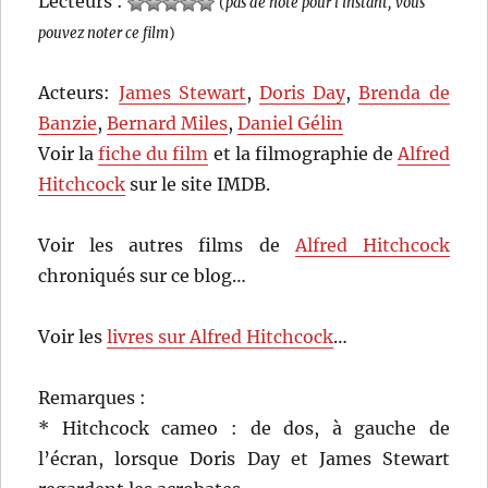
Lecteurs :
(
pas de note pour l'instant, vous
pouvez noter ce film
)
Acteurs:
James Stewart
,
Doris Day
,
Brenda de
Banzie
,
Bernard Miles
,
Daniel Gélin
Voir la
fiche du film
et la filmographie de
Alfred
Hitchcock
sur le site IMDB.
Voir les autres films de
Alfred Hitchcock
chroniqués sur ce blog…
Voir les
livres sur Alfred Hitchcock
…
Remarques :
* Hitchcock cameo : de dos, à gauche de
l’écran, lorsque Doris Day et James Stewart