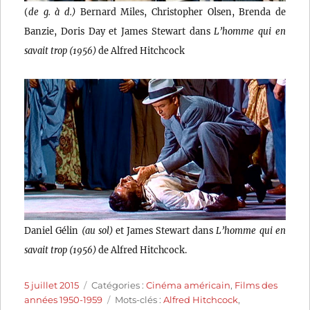
(
de g. à d.)
Bernard Miles, Christopher Olsen, Brenda de
Banzie, Doris Day et James Stewart dans
L’homme qui en
savait trop (1956)
de Alfred Hitchcock
Daniel Gélin
(au sol)
et James Stewart dans
L’homme qui en
savait trop (1956)
de Alfred Hitchcock.
Publié
Catégories
5 juillet 2015
Catégories :
Cinéma américain
,
Films des
le
Étiquettes
années 1950-1959
Mots-clés :
Alfred Hitchcock
,