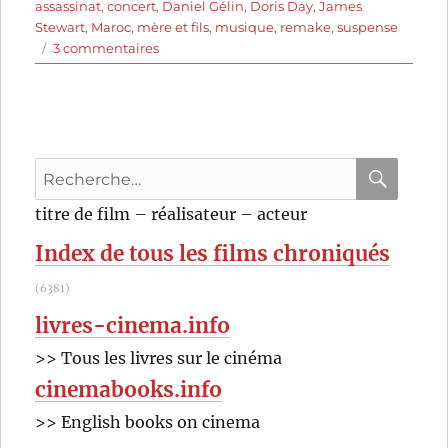
assassinat
,
concert
,
Daniel Gélin
,
Doris Day
,
James
Stewart
,
Maroc
,
mère et fils
,
musique
,
remake
,
suspense
sur
3 commentaires
L’homme
qui
en
savait
trop
Recherche
(1956)
de
pour
RECHER
OK
titre de film – réalisateur – acteur
Alfred
:
Hitchcock
Index de tous les films chroniqués
(6381)
livres-cinema.info
>> Tous les livres sur le cinéma
cinemabooks.info
>> English books on cinema