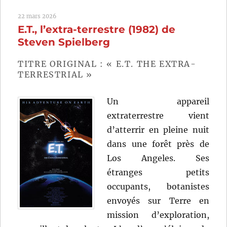
(2025)
22 mars 2026
de
E.T., l’extra-terrestre (1982) de
Cédric
Jimenez
Steven Spielberg
TITRE ORIGINAL : « E.T. THE EXTRA-
TERRESTRIAL »
Un appareil
extraterrestre vient
d’atterrir en pleine nuit
dans une forêt près de
Los Angeles. Ses
étranges petits
occupants, botanistes
envoyés sur Terre en
mission d’exploration,