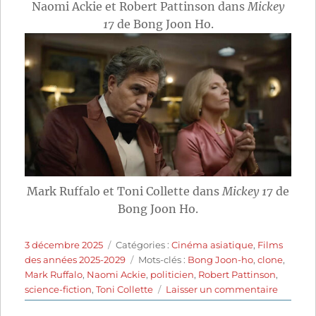
Naomi Ackie et Robert Pattinson dans
Mickey
17
de Bong Joon Ho.
Mark Ruffalo et Toni Collette dans
Mickey 17
de
Bong Joon Ho.
Publié
Catégories
3 décembre 2025
Catégories :
Cinéma asiatique
,
Films
le
Étiquettes
des années 2025-2029
Mots-clés :
Bong Joon-ho
,
clone
,
Mark Ruffalo
,
Naomi Ackie
,
politicien
,
Robert Pattinson
,
sur
science-fiction
,
Toni Collette
Laisser un commentaire
Mickey