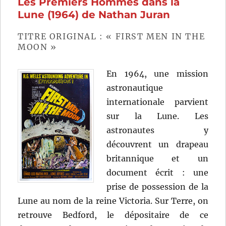
Les Premiers Hommes dans la
IV
–
Lune (1964) de Nathan Juran
Un
nouvel
TITRE ORIGINAL : « FIRST MEN IN THE
espoir
MOON »
(1977)
de
En 1964, une mission
George
Lucas
astronautique
internationale parvient
sur la Lune. Les
astronautes y
découvrent un drapeau
britannique et un
document écrit : une
prise de possession de la
Lune au nom de la reine Victoria. Sur Terre, on
retrouve Bedford, le dépositaire de ce