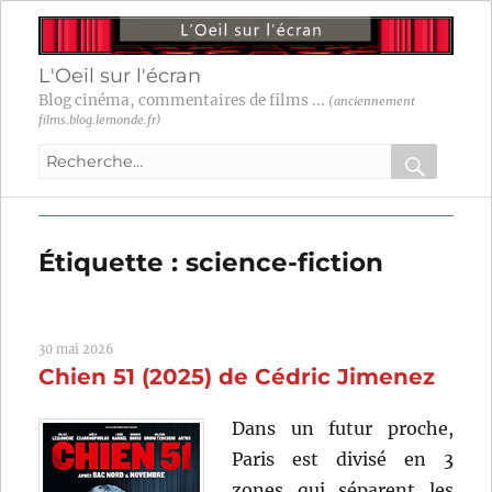
L'Oeil sur l'écran
Blog cinéma, commentaires de films ...
(anciennement
films.blog.lemonde.fr)
Recherche
pour
RECHER
OK
:
Étiquette :
science-fiction
30 mai 2026
Chien 51 (2025) de Cédric Jimenez
Dans un futur proche,
Paris est divisé en 3
zones qui séparent les