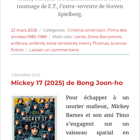
tournage de
E.T., l’extra-terrestre
de Steven
Spielberg.
Publié
Catégories
22 mars 2026
Catégories :
Cinéma américain
,
Films des
le
Étiquettes
années 1980-1989
Mots-clés :
conte
,
Drew Barrymore
,
enfance
,
enfants
,
extra-terrestres
,
Henry Thomas
,
science-
sur
fiction
Laisser un commentaire
E.T.,
l’extra-
terrestre
3 décembre 2025
(1982)
Mickey 17 (2025) de Bong Joon-ho
de
Steven
Spielberg
Pour échapper à un
usurier mafieux, Mickey
Barnes et son ami Timo
s’engagent sur un
vaisseau spatial en