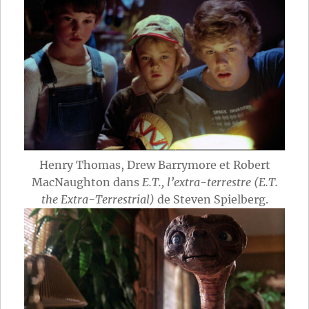
Henry Thomas, Drew Barrymore et Robert
MacNaughton dans
E.T., l’extra-terrestre (E.T.
the Extra-Terrestrial)
de Steven Spielberg.