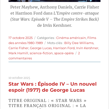
Peter Mayhew, Anthony Daniels, Carrie Fisher
et Harrison Ford dans
L’Empire contre-attaque
(Star Wars: Episode V – The Empire Strikes Back)
de Irvin Kershner.
Publié
Catégories
17 octobre 2025
Catégories :
Cinéma américain
,
Films
le
Étiquettes
des années 1980-1989
Mots-clés :
Billy Dee Williams
,
Carrie Fisher
,
George Lucas
,
Harrison Ford
,
Irvin Kershner
,
Mark Hamill
,
science-fiction
,
space-opéra
2
sur
commentaires
L’Empire
contre-
attaque
10 octobre 2025
(1980)
Star Wars : Épisode IV – Un nouvel
de
Irvin
espoir (1977) de George Lucas
Kershner
TITRE ORIGINAL : « STAR WARS »
TITRE FRANÇAIS ORIGINAL : « LA