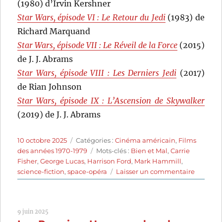
(1980) d’Irvin Kershner
Star Wars, épisode VI : Le Retour du Jedi
(1983) de
Richard Marquand
Star Wars, épisode VII : Le Réveil de la Force
(2015)
de J. J. Abrams
Star Wars, épisode VIII : Les Derniers Jedi
(2017)
de Rian Johnson
Star Wars, épisode IX : L’Ascension de Skywalker
(2019) de J. J. Abrams
Publié
Catégories
10 octobre 2025
Catégories :
Cinéma américain
,
Films
le
Étiquettes
des années 1970-1979
Mots-clés :
Bien et Mal
,
Carrie
Fisher
,
George Lucas
,
Harrison Ford
,
Mark Hammill
,
sur
science-fiction
,
space-opéra
Laisser un commentaire
Star
Wars
:
9 juin 2025
Épisode