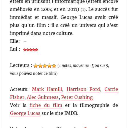
effets en utilisant l’informatique (effets encore
améliorés en 2004 et en 2011)
. Le succès fut
(1)
immédiat et massif. George Lucas avait créé
plus qu’un film : il a créé un univers qui s’est
imprimé dans notre culture.
Elle
:
–
Lui
:
Lecteurs :
(
1 notes, moyenne :
5,00
sur 5
,
vous pouvez noter ce film)
Acteurs:
Mark Hamill
,
Harrison Ford
,
Carrie
Fisher
,
Alec Guinness
,
Peter Cushing
Voir la
fiche du film
et la filmographie de
George Lucas
sur le site IMDB.