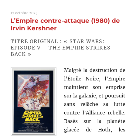
17
(2025)
17 octobre 2025
de
L’Empire contre-attaque (1980) de
Bong
Joon-
Irvin Kershner
ho
TITRE ORIGINAL : « STAR WARS:
EPISODE V – THE EMPIRE STRIKES
BACK »
Malgré la destruction de
l’Étoile Noire, l’Empire
maintient son emprise
sur la galaxie, et poursuit
sans relâche sa lutte
contre l’Alliance rebelle.
Basés sur la planète
glacée de Hoth, les