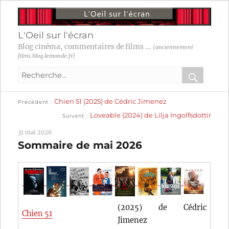
L'Oeil sur l'écran
Blog cinéma, commentaires de films ...
(anciennement
films.blog.lemonde.fr)
Recherche
pour
RECHER
OK
Publication
Navigation
Chien 51 (2025) de Cédric Jimenez
:
Précédent
précédente :
Publication
Loveable (2024) de Lilja Ingolfsdottir
Suivant
suivante :
de
31 mai 2026
l’article
Sommaire de mai 2026
(2025) de Cédric
Chien 51
Jimenez