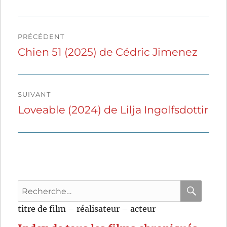
Navigation
PRÉCÉDENT
de
Chien 51 (2025) de Cédric Jimenez
Publication
précédente :
l’article
SUIVANT
Loveable (2024) de Lilja Ingolfsdottir
Publication
suivante :
Recherche
pour
RECHER
OK
titre de film – réalisateur – acteur
: