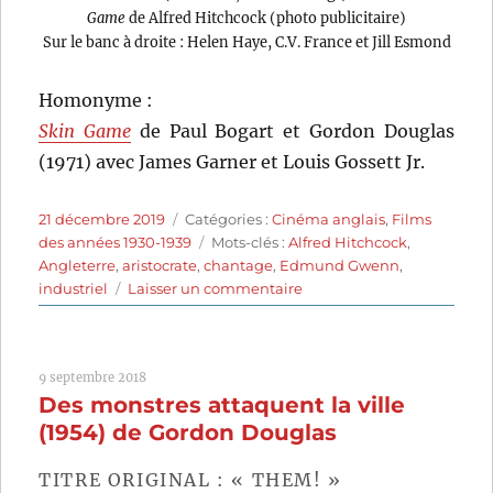
Game
de Alfred Hitchcock (photo publicitaire)
Sur le banc à droite : Helen Haye, C.V. France et Jill Esmond
Homonyme :
Skin Game
de Paul Bogart et Gordon Douglas
(1971) avec James Garner et Louis Gossett Jr.
Publié
Catégories
21 décembre 2019
Catégories :
Cinéma anglais
,
Films
le
Étiquettes
des années 1930-1939
Mots-clés :
Alfred Hitchcock
,
Angleterre
,
aristocrate
,
chantage
,
Edmund Gwenn
,
sur
industriel
Laisser un commentaire
The
Skin
Game
9 septembre 2018
(1931)
Des monstres attaquent la ville
de
Alfred
(1954) de Gordon Douglas
Hitchcock
TITRE ORIGINAL : « THEM! »