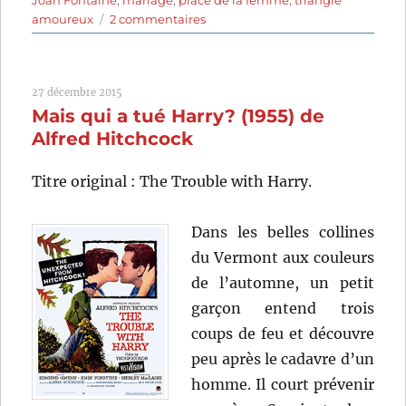
Joan Fontaine
,
mariage
,
place de la femme
,
triangle
sur
amoureux
2 commentaires
The
Bigamist
(1953)
27 décembre 2015
de
Mais qui a tué Harry? (1955) de
Ida
Lupino
Alfred Hitchcock
Titre original : The Trouble with Harry.
Dans les belles collines
du Vermont aux couleurs
de l’automne, un petit
garçon entend trois
coups de feu et découvre
peu après le cadavre d’un
homme. Il court prévenir