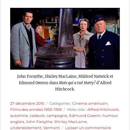
John Forsythe, Shirley MacLaine, Mildred Natwick et
Edmund Gwenn dans
Mais qui a tué Harry?
d’Alfred
Hitchcock.
Publié
Catégories
27 décembre 2015
Catégories :
Cinéma américain
,
le
Étiquettes
Films des années 1950-1959
Mots-clés :
Alfred Hitchcock
,
automne
,
cadavre
,
campagne
,
Edmund Gwenn
,
humour
anglais
,
John Forsythe
,
Shirley MacLaine
,
sur
understatement
,
Vermont
Laisser un commentaire