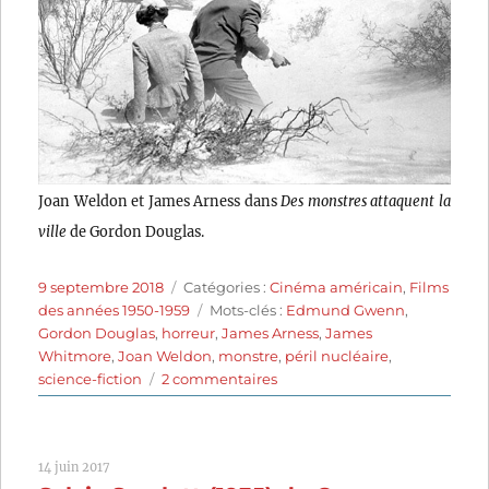
Joan Weldon et James Arness dans
Des monstres attaquent la
ville
de Gordon Douglas.
Publié
Catégories
9 septembre 2018
Catégories :
Cinéma américain
,
Films
le
Étiquettes
des années 1950-1959
Mots-clés :
Edmund Gwenn
,
Gordon Douglas
,
horreur
,
James Arness
,
James
Whitmore
,
Joan Weldon
,
monstre
,
péril nucléaire
,
sur
science-fiction
2 commentaires
Des
monstres
attaquent
14 juin 2017
la