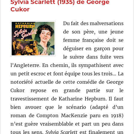
Sylvia Scarlett (1935) de George
ville
(1954)
Cukor
de
Gordon
Du fait des malversations
Douglas
de son père, une jeune
femme française doit se
déguiser en garçon pour
le suivre dans fuite vers
l’Angleterre. En chemin, ils sympathisent avec
un petit escroc et font équipe tous les trois… La
notoriété actuelle de cette comédie de George
Cukor repose en grande partie sur le
travestissement de Katharine Hepburn. Il faut
bien avouer que le scénario (adapté d’un
roman de Compton MacKenzie paru en 1918)
n’est guère vraisemblable et part un peu dans
tous les sens.
Sylvia Scarlett
est finalement un