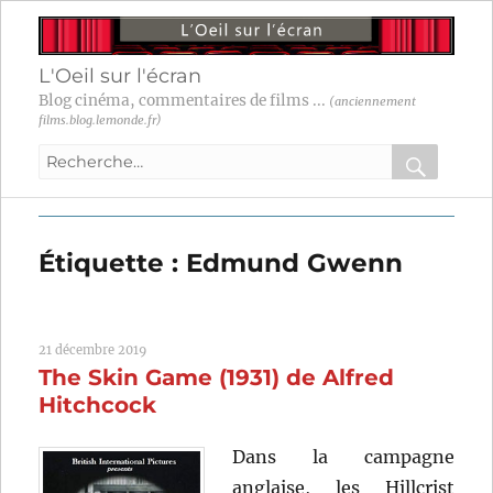
L'Oeil sur l'écran
Blog cinéma, commentaires de films ...
(anciennement
films.blog.lemonde.fr)
Recherche
pour
RECHER
OK
:
Étiquette :
Edmund Gwenn
21 décembre 2019
The Skin Game (1931) de Alfred
Hitchcock
Dans la campagne
anglaise, les Hillcrist