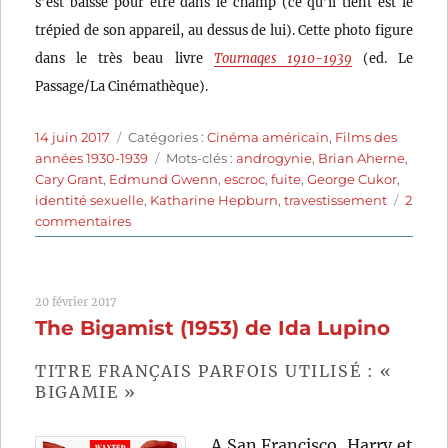
s’est baissé pour être dans le champ (ce qu’il tient est le
trépied de son appareil, au dessus de lui). Cette photo figure
dans le très beau livre
Tournages 1910-1939
(ed. Le
Passage/La Cinémathèque).
Publié
Catégories
14 juin 2017
Catégories :
Cinéma américain
,
Films des
le
Étiquettes
années 1930-1939
Mots-clés :
androgynie
,
Brian Aherne
,
Cary Grant
,
Edmund Gwenn
,
escroc
,
fuite
,
George Cukor
,
identité sexuelle
,
Katharine Hepburn
,
travestissement
2
sur
commentaires
Sylvia
Scarlett
(1935)
20 février 2017
de
The Bigamist (1953) de Ida Lupino
George
Cukor
TITRE FRANÇAIS PARFOIS UTILISÉ : «
BIGAMIE »
A San Francisco, Harry et