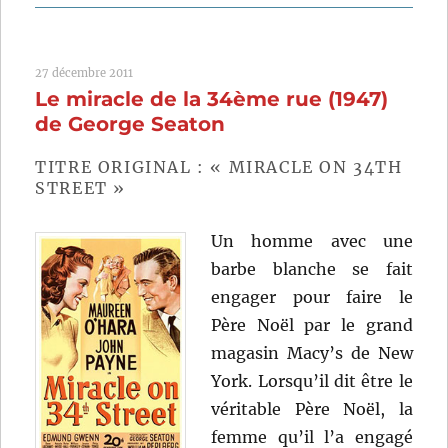
Mais
qui
a
27 décembre 2011
tué
Le miracle de la 34ème rue (1947)
Harry?
(1955)
de George Seaton
de
Alfred
TITRE ORIGINAL : « MIRACLE ON 34TH
Hitchcoc
STREET »
Un homme avec une
barbe blanche se fait
engager pour faire le
Père Noël par le grand
magasin Macy’s de New
York. Lorsqu’il dit être le
véritable Père Noël, la
femme qu’il l’a engagé