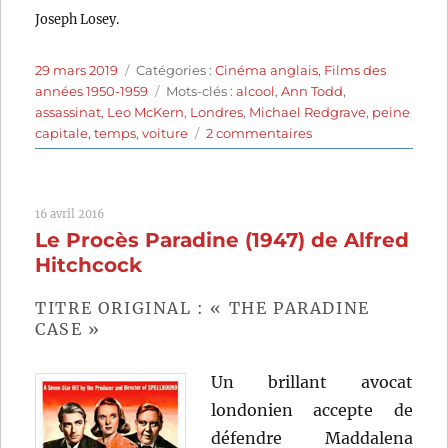
Joseph Losey.
Publié
Catégories
29 mars 2019
Catégories :
Cinéma anglais
,
Films des
le
Étiquettes
années 1950-1959
Mots-clés :
alcool
,
Ann Todd
,
assassinat
,
Leo McKern
,
Londres
,
Michael Redgrave
,
peine
sur
capitale
,
temps
,
voiture
2 commentaires
Temps
sans
pitié
16 avril 2016
(1957)
Le Procès Paradine (1947) de Alfred
de
Joseph
Hitchcock
Losey
TITRE ORIGINAL : « THE PARADINE
CASE »
Un brillant avocat
londonien accepte de
défendre Maddalena