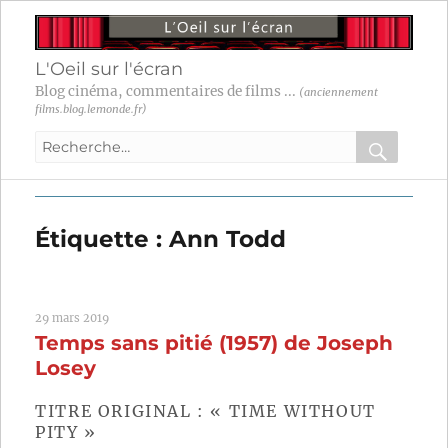
L'Oeil sur l'écran
Blog cinéma, commentaires de films ...
(anciennement
films.blog.lemonde.fr)
Recherche
pour
RECHER
OK
:
Étiquette :
Ann Todd
29 mars 2019
Temps sans pitié (1957) de Joseph
Losey
TITRE ORIGINAL : « TIME WITHOUT
PITY »