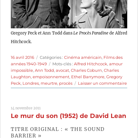
Gregory Peck et Ann Todd dans
Le Procès Paradine
de Alfred
Hitchcock.
Publié
Catégories
16 avril 2016
Catégories :
Cinéma américain
,
Films des
le
Étiquettes
années 1940-1949
Mots-clés :
Alfred Hitchcock
,
amour
impossible
,
Ann Todd
,
avocat
,
Charles Coburn
,
Charles
Laughton
,
empoisonnement
,
Ethel Barrymore
,
Gregory
sur
Peck
,
Londres
,
meurtre
,
procès
Laisser un commentaire
Le
Procè
Para
14 novembre 2011
(1947
Le mur du son (1952) de David Lean
de
Alfre
Hitch
TITRE ORIGINAL : « THE SOUND
BARRIER »