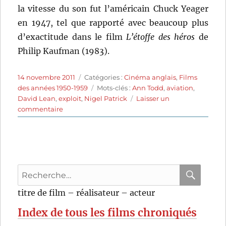
la vitesse du son fut l’américain Chuck Yeager
en 1947, tel que rapporté avec beaucoup plus
d’exactitude dans le film
L’étoffe des héros
de
Philip Kaufman (1983).
Publié
Catégories
14 novembre 2011
Catégories :
Cinéma anglais
,
Films
le
Étiquettes
des années 1950-1959
Mots-clés :
Ann Todd
,
aviation
,
David Lean
,
exploit
,
Nigel Patrick
Laisser un
sur
commentaire
Le
mur
du
son
(1952)
Recherche
de
David
pour
RECHER
OK
titre de film – réalisateur – acteur
Lean
:
Index de tous les films chroniqués