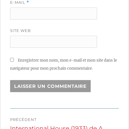
E-MAIL
*
SITE WEB
Enregistrer mon nom, mon e-mail et mon site dans le
navigateur pour mon prochain commentaire.
Navigation
PRÉCÉDENT
de
International House (1933) de A.
Publication