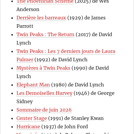
The Phoenician Scheme
(2025) de Wes
Anderson
Derrière les barreaux
(1929) de James
Parrott
Twin Peaks : The Return
(2017) de David
Lynch
Twin Peaks : Les 7 derniers jours de Laura
Palmer
(1992) de David Lynch
Mystères à Twin Peaks
(1990) de David
Lynch
Elephant Man
(1980) de David Lynch
Les Demoiselles Harvey
(1946) de George
Sidney
Sommaire de juin 2026
Center Stage
(1991) de Stanley Kwan
Hurricane
(1937) de John Ford