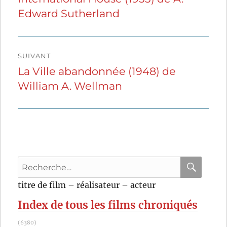
Edward Sutherland
précédente :
l’article
SUIVANT
La Ville abandonnée (1948) de
Publication
William A. Wellman
suivante :
Recherche
pour
RECHER
OK
titre de film – réalisateur – acteur
:
Index de tous les films chroniqués
(6380)