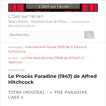
L'Oeil sur l'écran
Blog cinéma, commentaires de films ...
(anciennement
films.blog.lemonde.fr)
Recherche
pour
RECHER
OK
Publication
Navigation
International House (1933) de A. Edward
:
Précédent
précédente :
Sutherland
Publication
de
La Ville abandonnée (1948) de William A.
Suivant
suivante :
Wellman
l’article
16 avril 2016
Le Procès Paradine (1947) de Alfred
Hitchcock
TITRE ORIGINAL : « THE PARADINE
CASE »