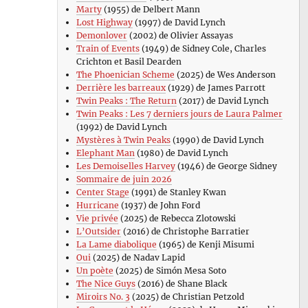
Marty
(1955) de Delbert Mann
Lost Highway
(1997) de David Lynch
Demonlover
(2002) de Olivier Assayas
Train of Events
(1949) de Sidney Cole, Charles
Crichton et Basil Dearden
The Phoenician Scheme
(2025) de Wes Anderson
Derrière les barreaux
(1929) de James Parrott
Twin Peaks : The Return
(2017) de David Lynch
Twin Peaks : Les 7 derniers jours de Laura Palmer
(1992) de David Lynch
Mystères à Twin Peaks
(1990) de David Lynch
Elephant Man
(1980) de David Lynch
Les Demoiselles Harvey
(1946) de George Sidney
Sommaire de juin 2026
Center Stage
(1991) de Stanley Kwan
Hurricane
(1937) de John Ford
Vie privée
(2025) de Rebecca Zlotowski
L’Outsider
(2016) de Christophe Barratier
La Lame diabolique
(1965) de Kenji Misumi
Oui
(2025) de Nadav Lapid
Un poète
(2025) de Simón Mesa Soto
The Nice Guys
(2016) de Shane Black
Miroirs No. 3
(2025) de Christian Petzold