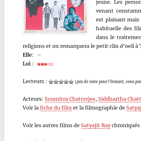
jeune. Les perso
venant constamm
est plaisant mais
habituelle des fi
dans le traiteme
religions et on remarquera le petit clin d’oeil à 
Elle
:
–
Lui
:
Lecteurs :
(
pas de note pour l'instant, vous po
Acteurs:
Soumitra Chatterjee
,
Siddhartha Chatt
Voir la
fiche du film
et la filmographie de
Satya
Voir les autres films de
Satyajit Ray
chroniqués 