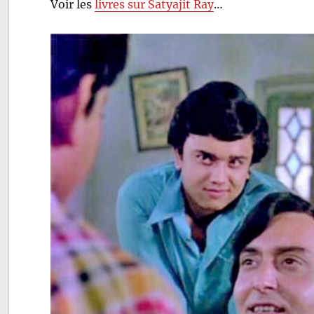
Voir les
livres sur Satyajit Ray
…