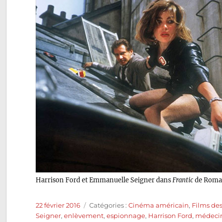
Harrison Ford et Emmanuelle Seigner dans
Frantic
de Roma
Publié
Catégories
22 février 2016
Catégories :
Cinéma américain
,
Films de
le
Seigner
,
enlèvement
,
espionnage
,
Harrison Ford
,
médeci