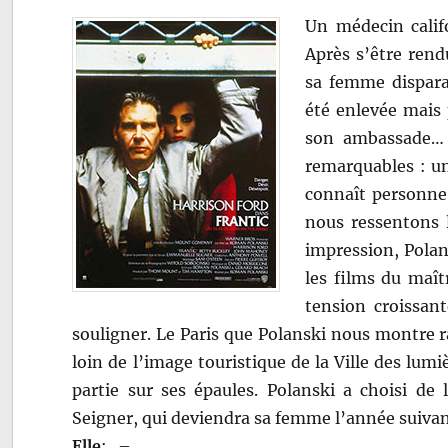
Un médecin calif
Après s’être rend
sa femme dispara
été enlevée mais 
son ambassade… 
remarquables : un
connaît personne,
nous ressentons 
impression, Pola
les films du maî
tension croissan
souligner. Le Paris que Polanski nous montre r
loin de l’image touristique de la Ville des lumi
partie sur ses épaules. Polanski a choisi de
Seigner, qui deviendra sa femme l’année suivan
Elle
:
–