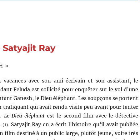
Frantic
(1988)
de
Roman
Polansk
 Satyajit Ray
H »
n vacances avec son ami écrivain et son assistant, le
dant Feluda est sollicité pour enquêter sur le vol d’une
ntant Ganesh, le Dieu éléphant. Les soupçons se portent
 trafiquant qui avait rendu visite peu avant pour tenter
t…
Le Dieu éléphant
est le second film avec le détective
a
. Satyajit Ray en a écrit l’histoire qu’il avait publiée
(1)
 film destiné à un public large, plutôt jeune, voire très