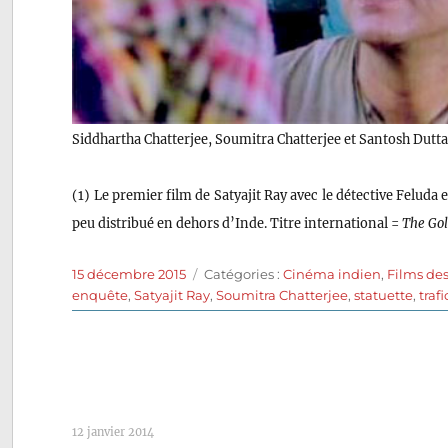
Siddhartha Chatterjee, Soumitra Chatterjee et Santosh Dutt
(1) Le premier film de Satyajit Ray avec le détective Feluda
peu distribué en dehors d’Inde. Titre international =
The Gol
Publié
Catégories
15 décembre 2015
Catégories :
Cinéma indien
,
Films de
le
enquête
,
Satyajit Ray
,
Soumitra Chatterjee
,
statuette
,
trafi
12 janvier 2014