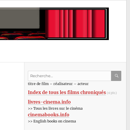
Recherche
pour
RECHE
OK
titre de film – réalisateur – acteur
:
Index de tous les films chroniqués
(6381)
livres-cinema.info
>> Tous les livres sur le cinéma
cinemabooks.info
>> English books on cinema