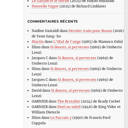
Le Garçon et le Héron
(2023) de Hayao Miyazaki
Nouvelle Vague
(2025) de Richard Linklater
COMMENTAIRES RÉCENTS
Nadine Gastaldi
dans
Dernier train pour Busan
(2016)
de Yeon Sang-ho
Martin
dans
L’Œuf de l’ange
(1985) de Mamoru Oshii
films
dans
Si douces, si perverses
(1969) de Umberto
Lenzi
Jacques C
dans
Si douces, si perverses
(1969) de
Umberto Lenzi
films
dans
Si douces, si perverses
(1969) de Umberto
Lenzi
Jacques C
dans
Si douces, si perverses
(1969) de
Umberto Lenzi
David
dans
Si douces, si perverses
(1969) de Umberto
Lenzi
GARNIER
dans
The Brutalist
(2024) de Brady Corbet
GARNIER
dans
Duel au soleil
(1946) de King Vidor et
William Dieterle
films
dans
Le Parrain 3
(1990) de Francis Ford
Coppola