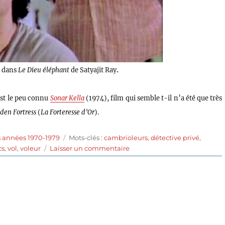
.
a dans
Le Dieu éléphant
de Satyajit Ray
 est le peu connu
Sonar Kella
(1974), film qui semble t-il n’a été que très
den Fortress
(
La Forteresse d’Or
).
Étiquettes
s années 1970-1979
Mots-clés :
cambrioleurs
,
détective privé
,
sur
cs
,
vol
,
voleur
Laisser un commentaire
Le
Dieu
éléphant
(1979)
de
Satyajit
Ray