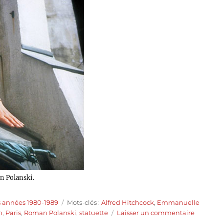
.
n Polanski
Étiquettes
s années 1980-1989
Mots-clés :
Alfred Hitchcock
,
Emmanuelle
sur
n
,
Paris
,
Roman Polanski
,
statuette
Laisser un commentaire