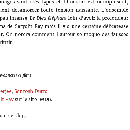
nnages sont très typés et l’humour est omniprésent,
ent désamorcer toute tension naissante. L’ensemble
 peu intense.
Le Dieu éléphant
loin d’avoir la profondeur
lms de Satyajit Ray mais il y a une certaine délicatesse
nt. On notera comment l’auteur se moque des fausses
Tintin.
uvez noter ce film
)
erjee
,
Santosh Dutta
jit Ray
sur le site IMDB.
sur ce blog…