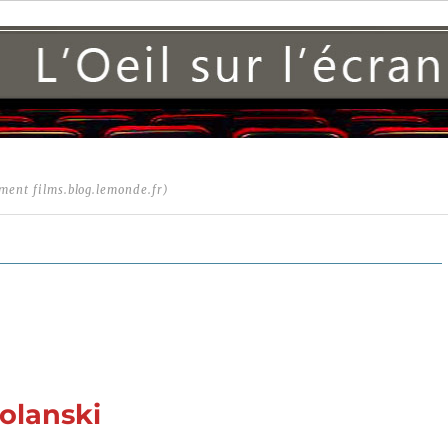
ment films.blog.lemonde.fr)
olanski