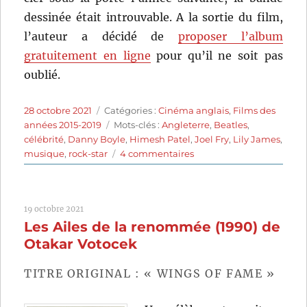
dessinée était introuvable. A la sortie du film,
l’auteur a décidé de
proposer l’album
gratuitement en ligne
pour qu’il ne soit pas
oublié.
Publié
Catégories
28 octobre 2021
Catégories :
Cinéma anglais
,
Films des
le
Étiquettes
années 2015-2019
Mots-clés :
Angleterre
,
Beatles
,
célébrité
,
Danny Boyle
,
Himesh Patel
,
Joel Fry
,
Lily James
,
sur
musique
,
rock-star
4 commentaires
Yesterday
(2019)
de
19 octobre 2021
Danny
Les Ailes de la renommée (1990) de
Boyle
Otakar Votocek
TITRE ORIGINAL : « WINGS OF FAME »