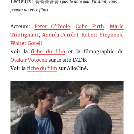
Lecteurs :
(
pas de note pour l'instant, vous
pouvez noter ce film
)
Acteurs:
Peter O’Toole
,
Colin Firth
,
Marie
Trintignant
,
Andréa Ferréol
,
Robert Stephens
,
Walter Gotell
Voir la
fiche du film
et la filmographie de
Otakar Votocek
sur le site IMDB.
Voir la
fiche du film
sur AlloCiné.