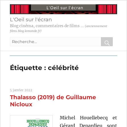
L'Oeil sur l'écran
Blog cinéma, commentaires de films ...
(anciennement
films.blog.lemonde.fr)
Recherche
pour
RECHER
OK
:
Étiquette :
célébrité
5 janvier 2022
Thalasso (2019) de Guillaume
Nicloux
Michel Houellebecq et
Gérard Depardieu sont