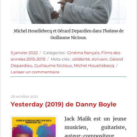
Michel Houellebecq et Gérard Depardieu dans
Thalasso
de
Guillaume Nicloux.
Publié
Catégories
5 janvier 2022
Catégories :
Cinéma français
,
Films des
le
Étiquettes
années 2015-2019
Mots-clés :
célébrité
,
écrivain
,
Gérard
Depardieu
,
Guillaume Nicloux
,
Michel Houellebecq
sur
Laisser un commentaire
Thalasso
(2019)
de
28 octobre 2021
Guillaume
Yesterday (2019) de Danny Boyle
Nicloux
Jack Malik est un jeune
musicien, guitariste,
auteur-compositeur