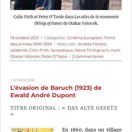
Colin Firth et Peter O’Toole dans
Les ailes de la renommée
(Wings of Fame)
de Otakar Votocek.
Publié
Catégories
19 octobre 2021
Catégories :
Cinéma européen
,
Films
le
Étiquettes
des années 1990-1999
Mots-clés :
Andréa Ferréol
,
célébrité
,
Colin Firth
,
fantastique
,
Marie Trintignant
,
mort
,
sur
Otakar Votocek
,
Peter O'Toole
2 commentaires
Les
Ailes
de
7 octobre 2018
la
L’évasion de Baruch (1923) de
renommée
(1990)
Ewald André Dupont
de
Otakar
TITRE ORIGINAL : « DAS ALTE GESETZ
Votocek
»
En 1860, dans un village