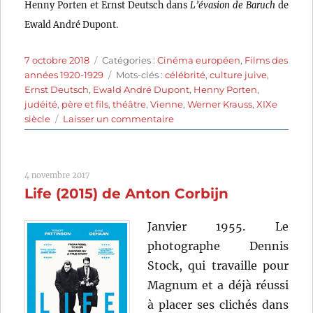
Henny Porten et Ernst Deutsch dans
L’évasion de Baruch
de
Ewald André Dupont.
Publié
Catégories
7 octobre 2018
Catégories :
Cinéma européen
,
Films des
le
Étiquettes
années 1920-1929
Mots-clés :
célébrité
,
culture juive
,
Ernst Deutsch
,
Ewald André Dupont
,
Henny Porten
,
judéité
,
père et fils
,
théâtre
,
Vienne
,
Werner Krauss
,
XIXe
sur
siècle
Laisser un commentaire
L’évasion
de
Baruch
4 novembre 2017
(1923)
Life (2015) de Anton Corbijn
de
Ewald
André
Janvier 1955. Le
Dupont
photographe Dennis
Stock, qui travaille pour
Magnum et a déjà réussi
à placer ses clichés dans