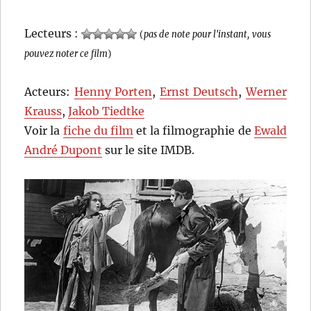
Lecteurs :
(
pas de note pour l'instant, vous
pouvez noter ce film
)
Acteurs:
Henny Porten
,
Ernst Deutsch
,
Werner
Krauss
,
Jakob Tiedtke
Voir la
fiche du film
et la filmographie de
Ewald
André Dupont
sur le site IMDB.