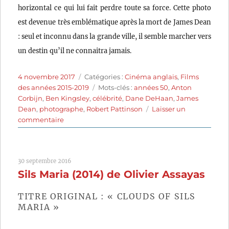
horizontal ce qui lui fait perdre toute sa force. Cette photo
est devenue très emblématique après la mort de James Dean
: seul et inconnu dans la grande ville, il semble marcher vers
un destin qu’il ne connaitra jamais.
Publié
Catégories
4 novembre 2017
Catégories :
Cinéma anglais
,
Films
le
Étiquettes
des années 2015-2019
Mots-clés :
années 50
,
Anton
Corbijn
,
Ben Kingsley
,
célébrité
,
Dane DeHaan
,
James
Dean
,
photographe
,
Robert Pattinson
Laisser un
sur
commentaire
Life
(2015)
de
30 septembre 2016
Anton
Sils Maria (2014) de Olivier Assayas
Corbijn
TITRE ORIGINAL : « CLOUDS OF SILS
MARIA »