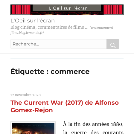
L'Oeil sur l'écran
Blog cinéma, commentaires de films ...
(anciennement
films.blog.lemonde.fr)
Recherche
pour
RECHER
OK
:
Étiquette :
commerce
12 novembre 2020
The Current War (2017) de Alfonso
Gomez-Rejon
À la fin des années 1880,
la guerre des courants