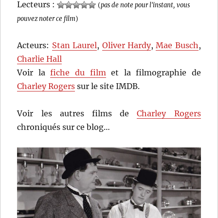
Lecteurs :
(
pas de note pour l'instant, vous
pouvez noter ce film
)
Acteurs:
Stan Laurel
,
Oliver Hardy
,
Mae Busch
,
Charlie Hall
Voir la
fiche du film
et la filmographie de
Charley Rogers
sur le site IMDB.
Voir les autres films de
Charley Rogers
chroniqués sur ce blog…