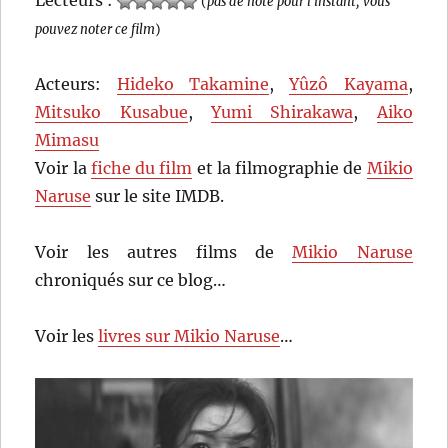
(
pas de note pour l'instant, vous
pouvez noter ce film
)
Acteurs:
Hideko Takamine
,
Yûzô Kayama
,
Mitsuko Kusabue
,
Yumi Shirakawa
,
Aiko
Mimasu
Voir la
fiche du film
et la filmographie de
Mikio
Naruse
sur le site IMDB.
Voir les autres films de
Mikio Naruse
chroniqués sur ce blog…
Voir les
livres sur Mikio Naruse
…