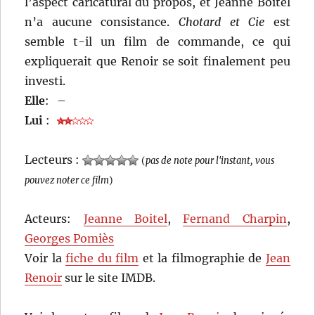
l’aspect caricatural du propos, et Jeanne Boitel
n’a aucune consistance.
Chotard et Cie
est
semble t-il un film de commande, ce qui
expliquerait que Renoir se soit finalement peu
investi.
Elle
:
–
Lui
:
Lecteurs :
(
pas de note pour l'instant, vous
pouvez noter ce film
)
Acteurs:
Jeanne Boitel
,
Fernand Charpin
,
Georges Pomiès
Voir la
fiche du film
et la filmographie de
Jean
Renoir
sur le site IMDB.