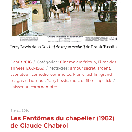
Jerry Lewis dans
Un chef de rayon explosif
de Frank Tashlin.
Publié
Catégories
2 août 2016
Catégories :
Cinéma américain
,
Films des
le
Étiquettes
années 1960-1969
Mots-clés :
amour secret
,
argent
,
aspirateur
,
comédie
,
commerce
,
Frank Tashlin
,
grand
magasin
,
humour
,
Jerry Lewis
,
mère et fille
,
slapstick
sur
Laisser un commentaire
Un
chef
de
5 avril 2016
rayon
Les Fantômes du chapelier (1982)
explosif
(1963)
de Claude Chabrol
de