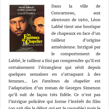
Frank
Dans la ville de
Tashlin
Concarneau, aux
alentours de 1960, Léon
Labbé tient une boutique
de chapeaux en face d’un
tailleur d’origine
arménienne. Intrigué par
le comportement de
Labbé, le tailleur a fini par comprendre qu’il est
certainement l’étrangleur qui sévit depuis
quelques semaines en s’attaquant à des
femmes…
Les Fantômes du chapelier
est
l’adaptation d’un roman de Georges Simenon
qu’il suit de façon très fidèle. Ce n’est pas
l’intrigue policière qui forme l’intérêt du film
(on sait dès le début qui est le coupable) mais le