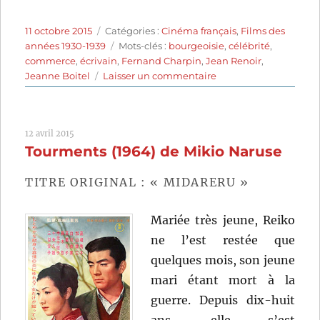
Publié
Catégories
11 octobre 2015
Catégories :
Cinéma français
,
Films des
le
Étiquettes
années 1930-1939
Mots-clés :
bourgeoisie
,
célébrité
,
commerce
,
écrivain
,
Fernand Charpin
,
Jean Renoir
,
sur
Jeanne Boitel
Laisser un commentaire
Chotard
et
Cie
12 avril 2015
(1933)
Tourments (1964) de Mikio Naruse
de
Jean
Renoir
TITRE ORIGINAL : « MIDARERU »
Mariée très jeune, Reiko
ne l’est restée que
quelques mois, son jeune
mari étant mort à la
guerre. Depuis dix-huit
ans, elle s’est