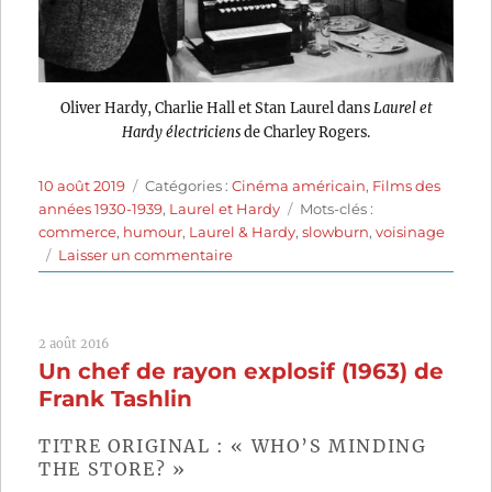
Oliver Hardy, Charlie Hall et Stan Laurel dans
Laurel et
Hardy électriciens
de Charley Rogers.
Publié
Catégories
10 août 2019
Catégories :
Cinéma américain
,
Films des
le
Étiquettes
années 1930-1939
,
Laurel et Hardy
Mots-clés :
commerce
,
humour
,
Laurel & Hardy
,
slowburn
,
voisinage
sur
Laisser un commentaire
Laurel
et
Hardy
2 août 2016
électriciens
Un chef de rayon explosif (1963) de
(1935)
de
Frank Tashlin
Charley
Rogers
TITRE ORIGINAL : « WHO’S MINDING
THE STORE? »