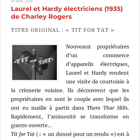
10 août 2019
(2017)
Laurel et Hardy électriciens (1935)
de
Alfonso
de Charley Rogers
Gomez-
Rejon
TITRE ORIGINAL : « TIT FOR TAT »
Nouveaux propriétaires
d’un commerce
d’appareils électriques,
Laurel et Hardy rendent
une visite de courtoisie à
la crèmerie voisine. Ils découvrent que les
propriétaires en sont le couple avec lequel ils
ont eu maille à partir dans
Them Thar Hills
.
Rapidement, l’animosité se transforme en
guerre ouverte…
Tit for Tat
(= « un donné pour un rendu ») est à