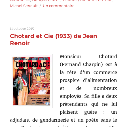
sur
Michel Serrault
Un commentaire
Les
Fantômes
du
11 octobre 2015
chapelier
Chotard et Cie (1933) de Jean
(1982)
de
Renoir
Claude
Chabrol
Monsieur Chotard
(Fernand Charpin) est à
la tête d’un commerce
prospère d’alimentation
et de nombreux
employés. Sa fille a deux
prétendants qui ne lui
plaisent guère : un
adjudant de gendarmerie et un poète sans le