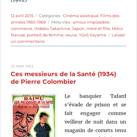
Publié
Catégories
12 avril 2015
Catégories :
Cinéma asiatique
,
Films des
le
Étiquettes
années 1960-1969
Mots-clés :
amour impossible
,
commerce
,
Hideko Takamine
,
Japon
,
mère et fille
,
Mikio
Naruse
,
portrait de femme
,
veuve
,
Yûzô Kayama
Laisser
sur
un commentaire
Tourments
(1964)
de
25 mars 2013
Mikio
Ces messieurs de la Santé (1934)
Naruse
de Pierre Colombier
Le banquier Tafard
s’évade de prison et se
fait engager comme
veilleur de nuit dans un
magasin de corsets tenu