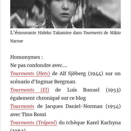
L’é
mouvante Hideko Takamine dans
Tourments
de Mikio
Naruse
Homonymes :
Ne pas confondre avec….
Tourments
(
Hets
)
de Alf Sjöberg (1944) sur un
scénario d’Ingmar Bergman
Tourments
(
El
)
de Luis Bunuel (1953)
également chroniqué sur ce blog
Tourments
de Jacques Daniel-Norman (1954)
avec Tino Rossi
Tourments
(
Trápení
)
du tchèque Karel Kachyna
(1962)