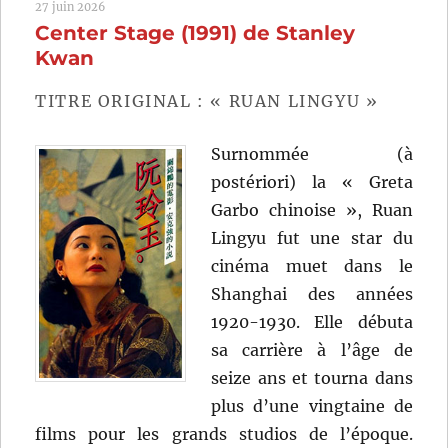
27 juin 2026
(1985)
Center Stage (1991) de Stanley
de
Mamoru
Kwan
Oshii
TITRE ORIGINAL : « RUAN LINGYU »
Surnommée (à
postériori) la « Greta
Garbo chinoise », Ruan
Lingyu fut une star du
cinéma muet dans le
Shanghai des années
1920-1930. Elle débuta
sa carrière à l’âge de
seize ans et tourna dans
plus d’une vingtaine de
films pour les grands studios de l’époque.