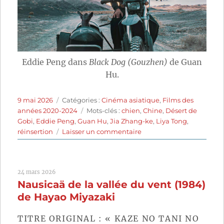
Eddie Peng dans
Black Dog (Gouzhen)
de Guan
Hu.
Publié
Catégories
9 mai 2026
Catégories :
Cinéma asiatique
,
Films des
le
Étiquettes
années 2020-2024
Mots-clés :
chien
,
Chine
,
Désert de
Gobi
,
Eddie Peng
,
Guan Hu
,
Jia Zhang-ke
,
Liya Tong
,
sur
réinsertion
Laisser un commentaire
Black
Dog
(2024)
24 mars 2026
de
Nausicaä de la vallée du vent (1984)
Guan
Hu
de Hayao Miyazaki
TITRE ORIGINAL : « KAZE NO TANI NO