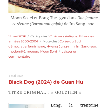
Moon So-ri et Bong Tae-gyu dans
Une femme
coréenne (Baramnan gajok)
de Im Sang-soo.
Publié
Catégories
11 mai 2026
Catégories :
Cinéma asiatique
,
Films des
le
Étiquettes
années 2000-2004
Mots-clés :
Corée du Sud
,
démocratie
,
féminisme
,
Hwang Jung-min
,
Im Sang-soo
,
modernité
,
moeurs
,
Moon So-ri
Laisser un
sur
commentaire
Une
femme
coréenne
9 mai 2026
(2003)
Black Dog (2024) de Guan Hu
de
Im
Sang-
TITRE ORIGINAL : « GOUZHEN »
soo
Lang, la trentaine,