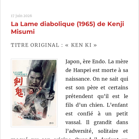
Stage
(1991)
17 juin 2026
de
La Lame diabolique (1965) de Kenji
Stanley
Kwan
Misumi
TITRE ORIGINAL : « KEN KI »
Japon, ère Endo. La mère
de Hanpei est morte à sa
naissance. On ne sait qui
est son père et certains
prétendent qu’il est le
fils d’un chien. L’enfant
est confié à un petit
vassal. Il grandit dans
l’adversité, solitaire et