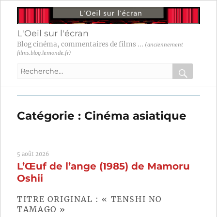
L'Oeil sur l'écran
Blog cinéma, commentaires de films ...
(anciennement
films.blog.lemonde.fr)
Recherche
pour
RECHER
OK
:
Catégorie :
Cinéma asiatique
5 août 2026
L’Œuf de l’ange (1985) de Mamoru
Oshii
TITRE ORIGINAL : « TENSHI NO
TAMAGO »