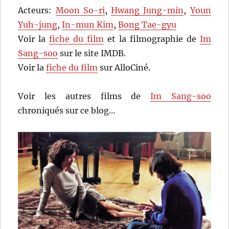
Acteurs:
Moon So-ri
,
Hwang Jung-min
,
Youn
Yuh-jung
,
In-mun Kim
,
Bong Tae-gyu
Voir la
fiche du film
et la filmographie de
Im
Sang-soo
sur le site IMDB.
Voir la
fiche du film
sur AlloCiné.
Voir les autres films de
Im Sang-soo
chroniqués sur ce blog…