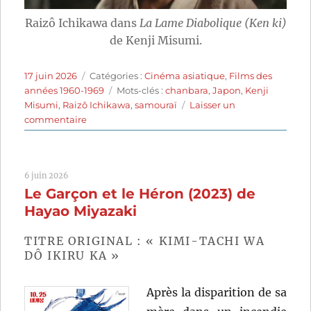
Raizô Ichikawa dans
La Lame Diabolique (Ken ki)
de Kenji Misumi.
Publié
Catégories
17 juin 2026
Catégories :
Cinéma asiatique
,
Films des
le
Étiquettes
années 1960-1969
Mots-clés :
chanbara
,
Japon
,
Kenji
Misumi
,
Raizô Ichikawa
,
samouraï
Laisser un
sur
commentaire
La
Lame
diabolique
6 juin 2026
(1965)
Le Garçon et le Héron (2023) de
de
Kenji
Hayao Miyazaki
Misumi
TITRE ORIGINAL : « KIMI-TACHI WA
DÔ IKIRU KA »
Après la disparition de sa