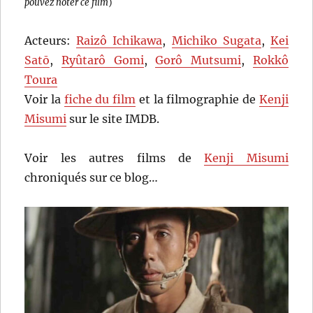
pouvez noter ce film
)
Acteurs:
Raizô Ichikawa
,
Michiko Sugata
,
Kei
Satō
,
Ryûtarô Gomi
,
Gorô Mutsumi
,
Rokkô
Toura
Voir la
fiche du film
et la filmographie de
Kenji
Misumi
sur le site IMDB.
Voir les autres films de
Kenji Misumi
chroniqués sur ce blog…