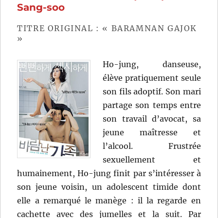
(2023)
Sang-soo
de
Hayao
TITRE ORIGINAL : « BARAMNAN GAJOK
Miyazaki
»
Ho-jung, danseuse,
élève pratiquement seule
son fils adoptif. Son mari
partage son temps entre
son travail d’avocat, sa
jeune maîtresse et
l’alcool. Frustrée
sexuellement et
humainement, Ho-jung finit par s’intéresser à
son jeune voisin, un adolescent timide dont
elle a remarqué le manège : il la regarde en
cachette avec des jumelles et la suit. Par