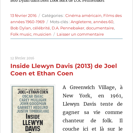
Bob Dylan dans
Dont Look Back
de D.A. Pennebaker
Publié
Catégories
13 février 2016
Catégories :
Cinéma américain
,
Films des
le
Étiquettes
années 1960-1969
Mots-clés :
Angleterre
,
années 60
,
Bob Dylan
,
célébrité
,
D.A. Pennebaker
,
documentaire
,
sur
Folk music
,
musicien
Laisser un commentaire
Dont
Look
Back
12 février 2016
(1967)
Inside Llewyn Davis (2013) de Joel
de
D.A.
Coen et Ethan Coen
Pennebaker
A Greenwich Village, à
New York, en 1961,
Llewyn Davis tente de
gagner sa vie comme
chanteur de folk. Il
couche ici et là sur le