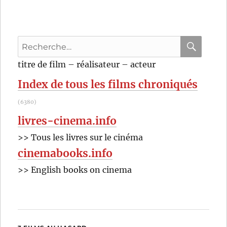
Llewyn
Davis
(2013)
de
Recherche
Joel
Coen
pour
RECHER
OK
titre de film – réalisateur – acteur
et
:
Ethan
Index de tous les films chroniqués
Coen
(6380)
livres-cinema.info
>> Tous les livres sur le cinéma
cinemabooks.info
>> English books on cinema