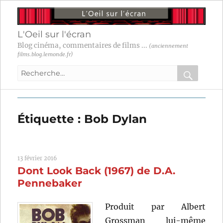
L'Oeil sur l'écran
Blog cinéma, commentaires de films ...
(anciennement
films.blog.lemonde.fr)
Recherche
pour
RECHER
OK
:
Étiquette :
Bob Dylan
13 février 2016
Dont Look Back (1967) de D.A.
Pennebaker
Produit par Albert
Grossman lui-même