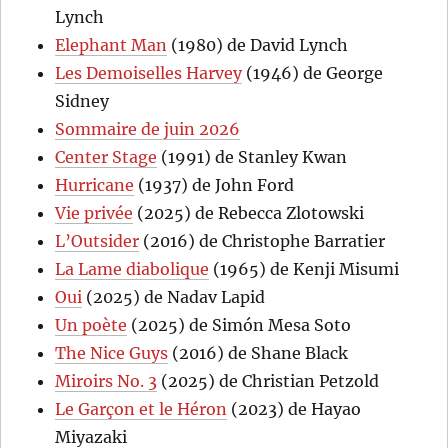
Lynch
Elephant Man
(1980) de David Lynch
Les Demoiselles Harvey
(1946) de George
Sidney
Sommaire de juin 2026
Center Stage
(1991) de Stanley Kwan
Hurricane
(1937) de John Ford
Vie privée
(2025) de Rebecca Zlotowski
L’Outsider
(2016) de Christophe Barratier
La Lame diabolique
(1965) de Kenji Misumi
Oui
(2025) de Nadav Lapid
Un poète
(2025) de Simón Mesa Soto
The Nice Guys
(2016) de Shane Black
Miroirs No. 3
(2025) de Christian Petzold
Le Garçon et le Héron
(2023) de Hayao
Miyazaki