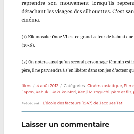
reprendre son mouvement lorsqu’ils reprenn
détachant les visages des silhouettes. C’est sa
cinéma.
(1) Kikunosuke Onoe VI est ce grand acteur de kabuki que
(1936).
(2) On notera aussi qu’un second personnage féminin est i
père, il ne parviendra à s’en libérer dans son jeu d’acteur qu
Auteur
Publié
Catégories
films
4 août 2013
Catégories :
Cinéma asiatique
,
Film
le
Japon
,
Kabuki
,
Kakuko Mori
,
Kenji Mizoguchi
,
père et fils
,
Publication
L’école des facteurs (1947) de Jacques Tati
Navigation
Précédent
précédente :
de
Laisser un commentaire
l’article