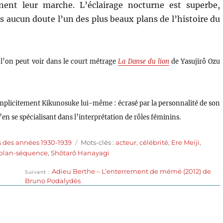
ent leur marche. L’éclairage nocturne est superbe,
ns aucun doute l’un des plus beaux plans de l’histoire du
 l’on peut voir dans le court métrage
La Danse du lion
de Yasujirô Ozu
mplicitement Kikunosuke lui-même : écrasé par la personnalité de son
’en se spécialisant dans l’interprétation de rôles féminins.
Étiquettes
s des années 1930-1939
Mots-clés :
acteur
,
célébrité
,
Ere Meiji
,
plan-séquence
,
Shôtarô Hanayagi
Publication
Adieu Berthe – L’enterrement de mémé (2012) de
Suivant
suivante :
Bruno Podalydès