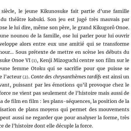
siècle, le jeune Kikunosuke fait partie d’une famille
s du théâtre kabuki. Son jeu est jugé très mauvais par
ose le lui dire, même son père, le grand Kikugorô Onoe.
une nounou de la famille, ose lui parler pour lui ouvrir
éveloppe alors entre eux une amitié qui se transforme
our… Sous prétexte de mettre en scène les débuts du
suke Onoe VI
, Kenji Mizoguchi centre son film sur le
(1)
jeune femme Otoku qui se sacrifie pour que puisse se
e l’acteur
.
Conte des chrysanthèmes tardifs
est ainsi un
(2)
ant, puissant par les émotions qu’il provoque chez le
force ne vient pas seulement de l’histoire mais aussi de
de film en film : les plans-séquences, la position de la
tilisation de plans moyens qui permet des mouvements
 peut aussi ne regarder que pour analyser la forme, très
e de l’histoire dont elle décuple la force.