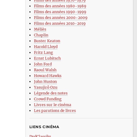
Films des années 1970-1979
Films des années 1980-1989
Films des années 1990-1999
Films des années 2000-2009
Films des années 2010-2019
Méliès
Chaplin
Buster Keaton
Harold Lloyd
Fritz Lang
Ernst Lubitsch
John Ford
Raoul Walsh
Howard Hawks
John Huston
Yasujirô Ozu
Légende des notes
Crowd Funding
Livres sur le cinéma
Les parutions de livres
LIENS CINÉMA
DvdClassiks