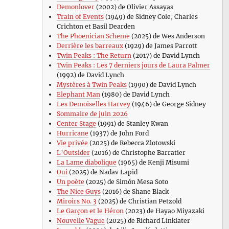
Demonlover
(2002) de Olivier Assayas
Train of Events
(1949) de Sidney Cole, Charles
Crichton et Basil Dearden
The Phoenician Scheme
(2025) de Wes Anderson
Derrière les barreaux
(1929) de James Parrott
Twin Peaks : The Return
(2017) de David Lynch
Twin Peaks : Les 7 derniers jours de Laura Palmer
(1992) de David Lynch
Mystères à Twin Peaks
(1990) de David Lynch
Elephant Man
(1980) de David Lynch
Les Demoiselles Harvey
(1946) de George Sidney
Sommaire de juin 2026
Center Stage
(1991) de Stanley Kwan
Hurricane
(1937) de John Ford
Vie privée
(2025) de Rebecca Zlotowski
L’Outsider
(2016) de Christophe Barratier
La Lame diabolique
(1965) de Kenji Misumi
Oui
(2025) de Nadav Lapid
Un poète
(2025) de Simón Mesa Soto
The Nice Guys
(2016) de Shane Black
Miroirs No. 3
(2025) de Christian Petzold
Le Garçon et le Héron
(2023) de Hayao Miyazaki
Nouvelle Vague
(2025) de Richard Linklater