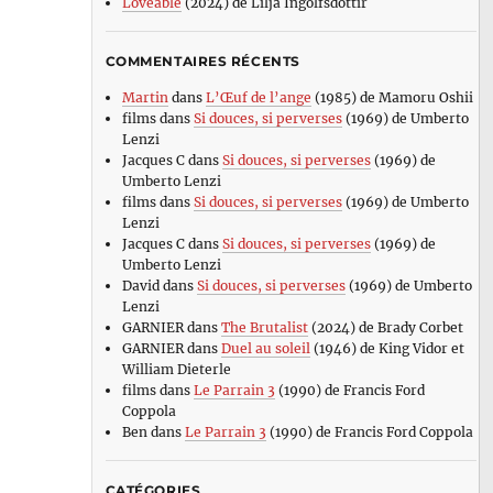
Loveable
(2024) de Lilja Ingolfsdottir
COMMENTAIRES RÉCENTS
Martin
dans
L’Œuf de l’ange
(1985) de Mamoru Oshii
films
dans
Si douces, si perverses
(1969) de Umberto
Lenzi
Jacques C
dans
Si douces, si perverses
(1969) de
Umberto Lenzi
films
dans
Si douces, si perverses
(1969) de Umberto
Lenzi
Jacques C
dans
Si douces, si perverses
(1969) de
Umberto Lenzi
David
dans
Si douces, si perverses
(1969) de Umberto
Lenzi
GARNIER
dans
The Brutalist
(2024) de Brady Corbet
GARNIER
dans
Duel au soleil
(1946) de King Vidor et
William Dieterle
films
dans
Le Parrain 3
(1990) de Francis Ford
Coppola
Ben
dans
Le Parrain 3
(1990) de Francis Ford Coppola
CATÉGORIES