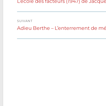
L’école des facteurs (1947) de Jacque
Publication
précédente :
l’article
SUIVANT
Adieu Berthe – L’enterrement de m
Publication
suivante :