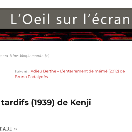
ment films.blog.lemonde.fr)
Publication
suivante :
Adieu Berthe – L’enterrement de mémé (2012) de
Suivant
Bruno Podalydès
ardifs (1939) de Kenji
TARI »