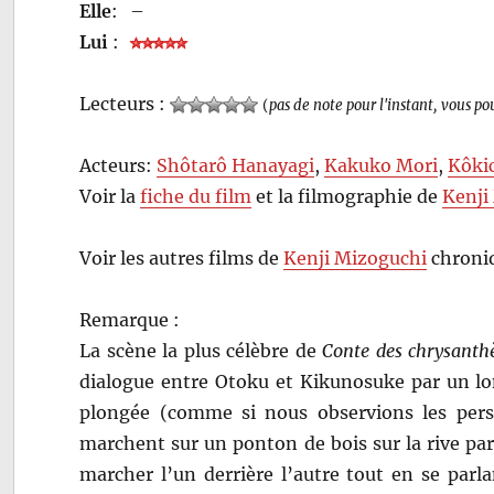
Elle
:
–
Lui
:
Lecteurs :
(
pas de note pour l'instant, vous po
Acteurs:
Shôtarô Hanayagi
,
Kakuko Mori
,
Kôki
Voir la
fiche du film
et la filmographie de
Kenji
Voir les autres films de
Kenji Mizoguchi
chroniq
Remarque :
La scène la plus célèbre de
Conte des chrysanth
dialogue entre Otoku et Kikunosuke par un lon
plongée (comme si nous observions les perso
marchent sur un ponton de bois sur la rive pa
marcher l’un derrière l’autre tout en se parla