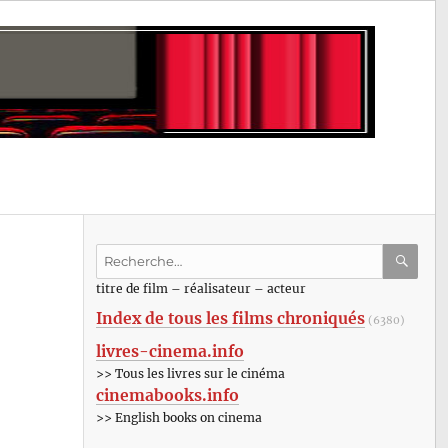
Recherche
pour
RECHE
OK
titre de film – réalisateur – acteur
:
Index de tous les films chroniqués
(6380)
livres-cinema.info
>> Tous les livres sur le cinéma
cinemabooks.info
>> English books on cinema