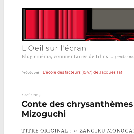
L'Oeil sur l'écran
Blog cinéma, commentaires de films ...
(ancienne
Publication
Navigation
précédente :
L’école des facteurs (1947) de Jacques Tati
Précédent
de
l’article
4 août 2013
Conte des chrysanthèmes t
Mizoguchi
TITRE ORIGINAL : « ZANGIKU MONOGA