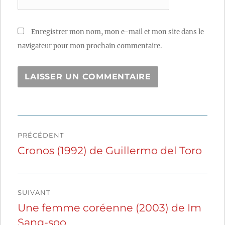
Enregistrer mon nom, mon e-mail et mon site dans le
navigateur pour mon prochain commentaire.
Navigation
PRÉCÉDENT
de
Cronos (1992) de Guillermo del Toro
Publication
précédente :
l’article
SUIVANT
Une femme coréenne (2003) de Im
Publication
Sang-soo
suivante :