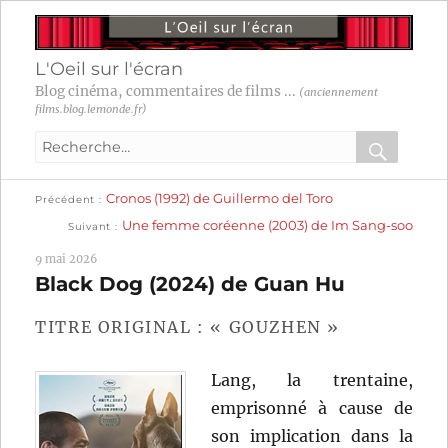
L'Oeil sur l'écran
Blog cinéma, commentaires de films ...
(anciennement
films.blog.lemonde.fr)
Recherche
pour
RECHER
OK
Publication
Navigation
Cronos (1992) de Guillermo del Toro
:
Précédent
précédente :
Publication
Une femme coréenne (2003) de Im Sang-soo
Suivant
suivante :
de
9 mai 2026
l’article
Black Dog (2024) de Guan Hu
TITRE ORIGINAL : « GOUZHEN »
Lang, la trentaine,
emprisonné à cause de
son implication dans la