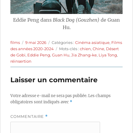
Eddie Peng dans
Black Dog (Gouzhen)
de Guan
Hu.
Auteur
Publié
Catégories
films
9 mai 2026
Catégories :
Cinéma asiatique
,
Films
le
Étiquettes
des années 2020-2024
Mots-clés :
chien
,
Chine
,
Désert
de Gobi
,
Eddie Peng
,
Guan Hu
,
Jia Zhang-ke
,
Liya Tong
,
réinsertion
Laisser un commentaire
Votre adresse e-mail ne sera pas publiée.
Les champs
obligatoires sont indiqués avec
*
COMMENTAIRE
*