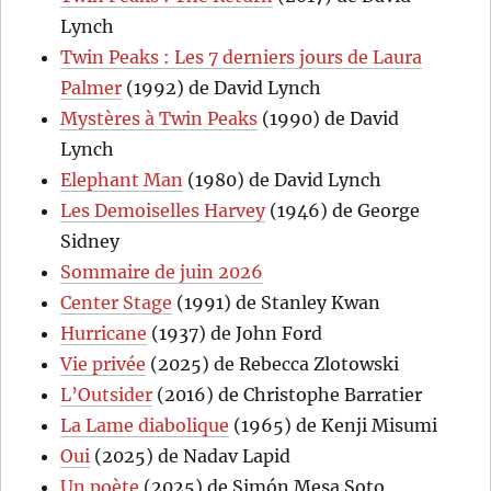
Lynch
Twin Peaks : Les 7 derniers jours de Laura
Palmer
(1992) de David Lynch
Mystères à Twin Peaks
(1990) de David
Lynch
Elephant Man
(1980) de David Lynch
Les Demoiselles Harvey
(1946) de George
Sidney
Sommaire de juin 2026
Center Stage
(1991) de Stanley Kwan
Hurricane
(1937) de John Ford
Vie privée
(2025) de Rebecca Zlotowski
L’Outsider
(2016) de Christophe Barratier
La Lame diabolique
(1965) de Kenji Misumi
Oui
(2025) de Nadav Lapid
Un poète
(2025) de Simón Mesa Soto