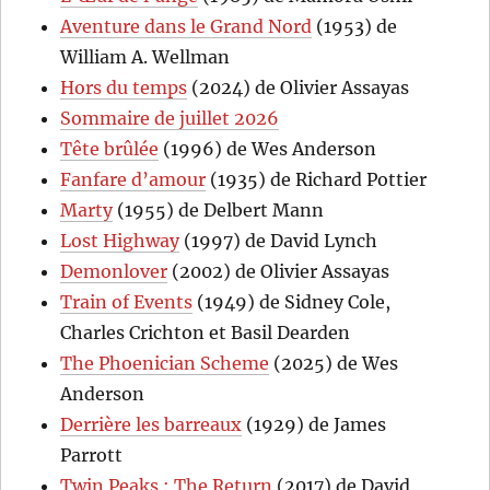
Aventure dans le Grand Nord
(1953) de
William A. Wellman
Hors du temps
(2024) de Olivier Assayas
Sommaire de juillet 2026
Tête brûlée
(1996) de Wes Anderson
Fanfare d’amour
(1935) de Richard Pottier
Marty
(1955) de Delbert Mann
Lost Highway
(1997) de David Lynch
Demonlover
(2002) de Olivier Assayas
Train of Events
(1949) de Sidney Cole,
Charles Crichton et Basil Dearden
The Phoenician Scheme
(2025) de Wes
Anderson
Derrière les barreaux
(1929) de James
Parrott
Twin Peaks : The Return
(2017) de David