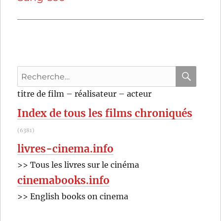
Recherche
pour
RECHER
OK
titre de film – réalisateur – acteur
:
Index de tous les films chroniqués
(6381)
livres-cinema.info
>> Tous les livres sur le cinéma
cinemabooks.info
>> English books on cinema