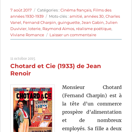
Publié
Catégories
7 août 2017
Catégories :
Cinéma français
,
Films des
le
Étiquettes
années 1930-1939
Mots-clés :
amitié
,
années 30
,
Charles
Vanel
,
Fernand Charpin
,
guinguette
,
Jean Gabin
,
Julien
Duvivier
,
loterie
,
Raymond Aimos
,
réalisme poétique
,
sur
Viviane Romance
Laisser un commentaire
La
Belle
Équipe
11 octobre 2015
(1936)
Chotard et Cie (1933) de Jean
de
Julien
Renoir
Duvivier
Monsieur Chotard
(Fernand Charpin) est à
la tête d’un commerce
prospère d’alimentation
et de nombreux
employés. Sa fille a deux