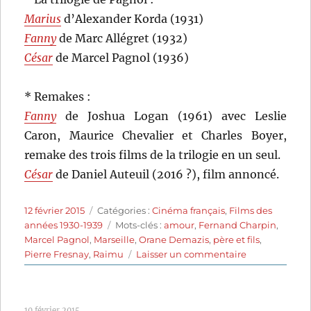
Marius
d’Alexander Korda (1931)
Fanny
de Marc Allégret (1932)
César
de Marcel Pagnol (1936)
* Remakes :
Fanny
de Joshua Logan (1961) avec Leslie
Caron, Maurice Chevalier et Charles Boyer,
remake des trois films de la trilogie en un seul.
César
de Daniel Auteuil (2016 ?), film annoncé.
Publié
Catégories
12 février 2015
Catégories :
Cinéma français
,
Films des
le
Étiquettes
années 1930-1939
Mots-clés :
amour
,
Fernand Charpin
,
Marcel Pagnol
,
Marseille
,
Orane Demazis
,
père et fils
,
sur
Pierre Fresnay
,
Raimu
Laisser un commentaire
César
(1936)
de
10 février 2015