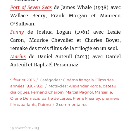
Port of Seven Seas
de James Whale (1938) avec
Wallace Beery, Frank Morgan et Maureen
O’Sullivan.
Fanny
de Joshua Logan (1961) avec Leslie
Caron, Maurice Chevalier et Charles Boyer,
remake des trois films de la trilogie en un seul.
Marius
de Daniel Auteuil (2013) avec Daniel
Auteuil et Raphaël Personnaz
Publié
Catégories
9 février 2015
Catégories :
Cinéma français
,
Films des
le
Étiquettes
années 1930-1939
Mots-clés :
Alexander Korda
,
bateau
,
dialogues
,
Fernand Charpin
,
Marcel Pagnol
,
Marseille
,
Orane Demazis
,
partie de cartes
,
Pierre Fresnay
,
premiers
sur
films parlants
,
Raimu
2 commentaires
Marius
(1931)
de
19 novembre 2013
Alexander