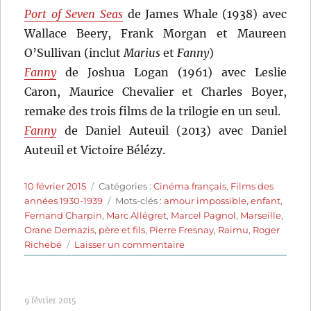
Port of Seven Seas
de James Whale (1938) avec
Wallace Beery, Frank Morgan et Maureen
O’Sullivan (inclut
Marius
et
Fanny
)
Fanny
de Joshua Logan (1961) avec Leslie
Caron, Maurice Chevalier et Charles Boyer,
remake des trois films de la trilogie en un seul.
Fanny
de Daniel Auteuil (2013) avec Daniel
Auteuil et Victoire Bélézy.
Publié
Catégories
10 février 2015
Catégories :
Cinéma français
,
Films des
le
Étiquettes
années 1930-1939
Mots-clés :
amour impossible
,
enfant
,
Fernand Charpin
,
Marc Allégret
,
Marcel Pagnol
,
Marseille
,
Orane Demazis
,
père et fils
,
Pierre Fresnay
,
Raimu
,
Roger
sur
Richebé
Laisser un commentaire
Fanny
(1932)
de
9 février 2015
Marc