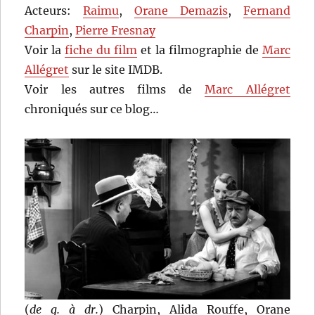
Acteurs:
Raimu
,
Orane Demazis
,
Fernand
Charpin
,
Pierre Fresnay
Voir la
fiche du film
et la filmographie de
Marc
Allégret
sur le site IMDB.
Voir les autres films de
Marc Allégret
chroniqués sur ce blog…
(
de g. à dr.
) Charpin, Alida Rouffe, Orane