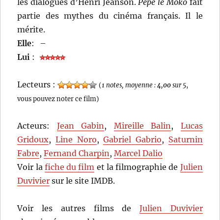
les dialogues d’Henri Jeanson.
Pépé le Moko
fait
partie des mythes du cinéma français. Il le
mérite.
Elle
:
–
Lui
:
Lecteurs :
(
1 notes, moyenne :
4,00
sur 5
,
vous pouvez noter ce film)
Acteurs:
Jean Gabin
,
Mireille Balin
,
Lucas
Gridoux
,
Line Noro
,
Gabriel Gabrio
,
Saturnin
Fabre
,
Fernand Charpin
,
Marcel Dalio
Voir la
fiche du film
et la filmographie de
Julien
Duvivier
sur le site IMDB.
Voir les autres films de
Julien Duvivier