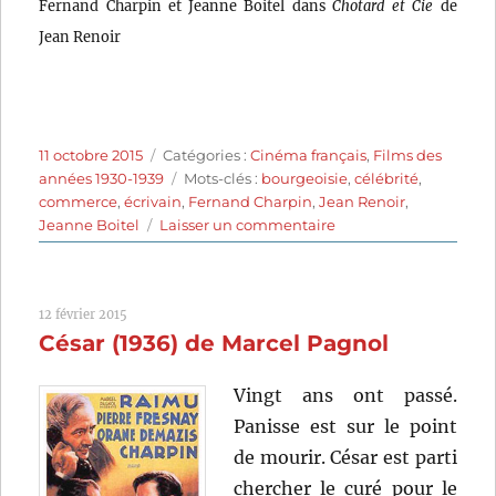
Fernand Charpin et Jeanne Boitel dans
Chotard et Cie
de
Jean Renoir
Publié
Catégories
11 octobre 2015
Catégories :
Cinéma français
,
Films des
le
Étiquettes
années 1930-1939
Mots-clés :
bourgeoisie
,
célébrité
,
commerce
,
écrivain
,
Fernand Charpin
,
Jean Renoir
,
sur
Jeanne Boitel
Laisser un commentaire
Chotard
et
Cie
12 février 2015
(1933)
César (1936) de Marcel Pagnol
de
Jean
Renoir
Vingt ans ont passé.
Panisse est sur le point
de mourir. César est parti
chercher le curé pour le