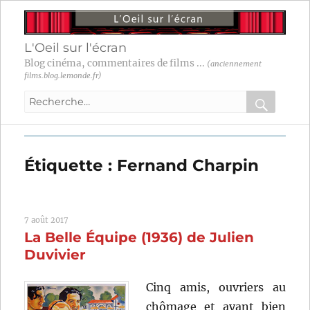
L'Oeil sur l'écran
Blog cinéma, commentaires de films ...
(anciennement
films.blog.lemonde.fr)
Recherche
pour
RECHER
OK
:
Étiquette :
Fernand Charpin
7 août 2017
La Belle Équipe (1936) de Julien
Duvivier
Cinq amis, ouvriers au
chômage et ayant bien