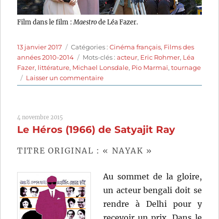
Film dans le film :
Maestro
de Léa Fazer.
Publié
Catégories
13 janvier 2017
Catégories :
Cinéma français
,
Films des
le
Étiquettes
années 2010-2014
Mots-clés :
acteur
,
Eric Rohmer
,
Léa
Fazer
,
littérature
,
Michael Lonsdale
,
Pio Marmaï
,
tournage
sur
Laisser un commentaire
Maestro
(2014)
de
4 novembre 2015
Léa
Le Héros (1966) de Satyajit Ray
Fazer
TITRE ORIGINAL : « NAYAK »
Au sommet de la gloire,
un acteur bengali doit se
rendre à Delhi pour y
recevoir un prix. Dans le