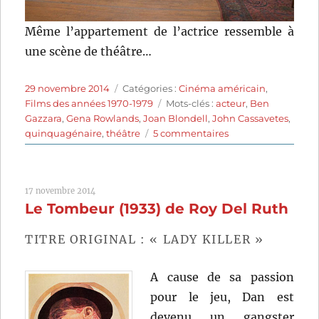
Même l’appartement de l’actrice ressemble à
une scène de théâtre…
Publié
Catégories
29 novembre 2014
Catégories :
Cinéma américain
,
le
Étiquettes
Films des années 1970-1979
Mots-clés :
acteur
,
Ben
Gazzara
,
Gena Rowlands
,
Joan Blondell
,
John Cassavetes
,
sur
quinquagénaire
,
théâtre
5 commentaires
Opening
Night
(1977)
17 novembre 2014
de
Le Tombeur (1933) de Roy Del Ruth
John
Cassavetes
TITRE ORIGINAL : « LADY KILLER »
A cause de sa passion
pour le jeu, Dan est
devenu un gangster