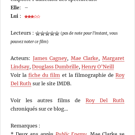
Elle
:
–
Lui
:
Lecteurs :
(
pas de note pour l'instant, vous
pouvez noter ce film
)
Acteurs:
James Cagney
,
Mae Clarke
,
Margaret
Lindsay
,
Douglass Dumbrille
,
Henry O’Neill
Voir la
fiche du film
et la filmographie de
Roy
Del Ruth
sur le site IMDB.
Voir les autres films de
Roy Del Ruth
chroniqués sur ce blog…
Remarques :
* Deux ans après
Public Enemy
, Mae Clarke se