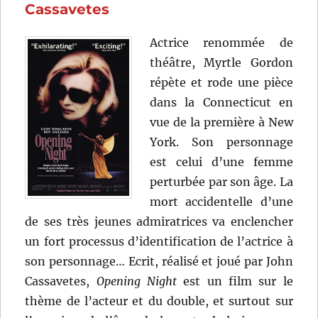
Fellini,
Cassavetes
Louis
Malle
Actrice renommée de
et
théâtre, Myrtle Gordon
Roger
Vadim
répète et rode une pièce
dans la Connecticut en
vue de la première à New
York. Son personnage
est celui d’une femme
perturbée par son âge. La
mort accidentelle d’une
de ses très jeunes admiratrices va enclencher
un fort processus d’identification de l’actrice à
son personnage… Ecrit, réalisé et joué par John
Cassavetes,
Opening Night
est un film sur le
thème de l’acteur et du double, et surtout sur