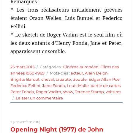
Remarques :
* Les trois réalisateurs initialement prévues
étaient Orson Welles, Luis Bunuel et Federico
Fellini.
* Le sketch de Roger Vadim est le seul film où
les deux enfants d’Henry Fonda, Jane et Peter,
apparaissent ensemble.
Publié
Catégories
25 mars 2015
Catégories :
Cinéma européen
,
Films des
le
Étiquettes
années 1960-1969
Mots-clés :
acteur
,
Alain Delon
,
Brigitte Bardot
,
cheval
,
cruauté
,
double
,
Edgar Allan Poe
,
Federico Fellini
,
Jane Fonda
,
Louis Malle
,
partie de cartes
,
Peter Fonda
,
Roger Vadim
,
show
,
Terence Stamp
,
voitures
sur
Laisser un commentaire
Histoires
extraordinaires
(1968)
29 novembre 2014
de
Opening Night (1977) de John
Federico