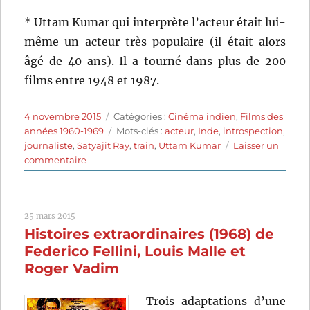
* Uttam Kumar qui interprète l’acteur était lui-
même un acteur très populaire (il était alors
âgé de 40 ans). Il a tourné dans plus de 200
films entre 1948 et 1987.
Publié
Catégories
4 novembre 2015
Catégories :
Cinéma indien
,
Films des
le
Étiquettes
années 1960-1969
Mots-clés :
acteur
,
Inde
,
introspection
,
journaliste
,
Satyajit Ray
,
train
,
Uttam Kumar
Laisser un
sur
commentaire
Le
Héros
(1966)
25 mars 2015
de
Histoires extraordinaires (1968) de
Satyajit
Ray
Federico Fellini, Louis Malle et
Roger Vadim
Trois adaptations d’une