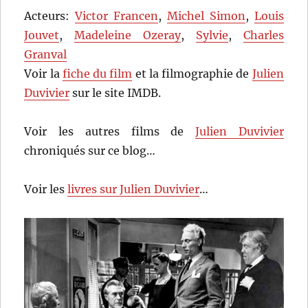
Acteurs:
Victor Francen
,
Michel Simon
,
Louis
Jouvet
,
Madeleine Ozeray
,
Sylvie
,
Charles
Granval
Voir la
fiche du film
et la filmographie de
Julien
Duvivier
sur le site IMDB.
Voir les autres films de
Julien Duvivier
chroniqués sur ce blog…
Voir les
livres sur Julien Duvivier
…