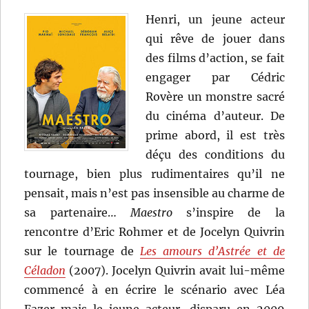
Julien
Henri, un jeune acteur
Duvivier
qui rêve de jouer dans
des films d’action, se fait
engager par Cédric
Rovère un monstre sacré
du cinéma d’auteur. De
prime abord, il est très
déçu des conditions du
tournage, bien plus rudimentaires qu’il ne
pensait, mais n’est pas insensible au charme de
sa partenaire…
Maestro
s’inspire de la
rencontre d’Eric Rohmer et de Jocelyn Quivrin
sur le tournage de
Les amours d’Astrée et de
Céladon
(2007). Jocelyn Quivrin avait lui-même
commencé à en écrire le scénario avec Léa
Fazer mais le jeune acteur, disparu en 2009