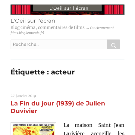
L'Oeil sur l'écran
Blog cinéma, commentaires de films ...
(anciennement
films.blog.lemonde.fr)
Recherche
pour
RECHER
OK
:
Étiquette :
acteur
27 janvier 2019
La Fin du jour (1939) de Julien
Duvivier
La maison Saint-Jean
Larivière accueille les