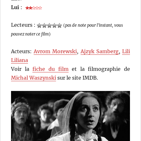
Lui
:
Lecteurs :
(
pas de note pour l'instant, vous
pouvez noter ce film
)
Acteurs:
Avrom Morewski
,
Ajzyk Samberg
,
Lili
Liliana
Voir la
fiche du film
et la filmographie de
Michal Waszynski
sur le site IMDB.