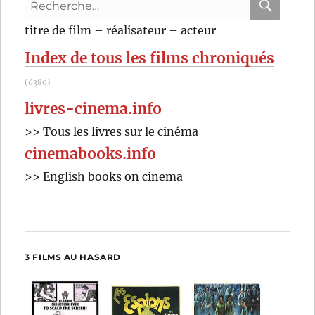
Recherche
Waszynski
pour
RECHER
OK
titre de film – réalisateur – acteur
:
Index de tous les films chroniqués
(6380)
livres-cinema.info
>> Tous les livres sur le cinéma
cinemabooks.info
>> English books on cinema
3 FILMS AU HASARD