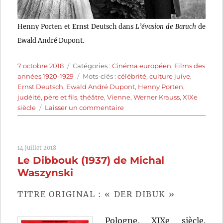
Henny Porten et Ernst Deutsch dans
L’évasion de Baruch
de
Ewald André Dupont.
Publié
Catégories
7 octobre 2018
Catégories :
Cinéma européen
,
Films des
le
Étiquettes
années 1920-1929
Mots-clés :
célébrité
,
culture juive
,
Ernst Deutsch
,
Ewald André Dupont
,
Henny Porten
,
judéité
,
père et fils
,
théâtre
,
Vienne
,
Werner Krauss
,
XIXe
sur
siècle
Laisser un commentaire
L’évasion
de
Baruch
14 juillet 2018
(1923)
Le Dibbouk (1937) de Michal
de
Ewald
Waszynski
André
Dupont
TITRE ORIGINAL : « DER DIBUK »
Pologne, XIXe siècle.