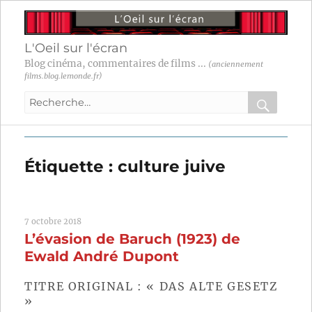
L'Oeil sur l'écran
Blog cinéma, commentaires de films ...
(anciennement
films.blog.lemonde.fr)
Recherche
pour
RECHER
OK
:
Étiquette :
culture juive
7 octobre 2018
L’évasion de Baruch (1923) de
Ewald André Dupont
TITRE ORIGINAL : « DAS ALTE GESETZ
»