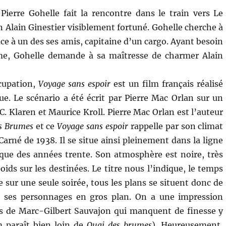
Pierre Gohelle fait la rencontre dans le train vers Le
n Alain Ginestier visiblement fortuné. Gohelle cherche à
âce à un des ses amis, capitaine d’un cargo. Ayant besoin
e, Gohelle demande à sa maîtresse de charmer Alain
cupation,
Voyage sans espoir
est un film français réalisé
ue. Le scénario a été écrit par Pierre Mac Orlan sur un
. Klaren et Maurice Kroll. Pierre Mac Orlan est l’auteur
s Brumes
et ce
Voyage sans espoir
rappelle par son climat
Carné de 1938. Il se situe ainsi pleinement dans la ligne
que des années trente. Son atmosphère est noire, très
poids sur les destinées. Le titre nous l’indique, le temps
e sur une seule soirée, tous les plans se situent donc de
nt ses personnages en gros plan. On a une impression
es de Marc-Gilbert Sauvajon qui manquent de finesse y
m paraît bien loin de
Quai des brumes
). Heureusement,