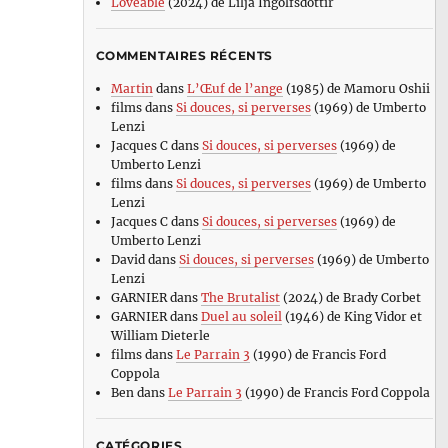
Loveable
(2024) de Lilja Ingolfsdottir
COMMENTAIRES RÉCENTS
Martin
dans
L’Œuf de l’ange
(1985) de Mamoru Oshii
films
dans
Si douces, si perverses
(1969) de Umberto
Lenzi
Jacques C
dans
Si douces, si perverses
(1969) de
Umberto Lenzi
films
dans
Si douces, si perverses
(1969) de Umberto
Lenzi
Jacques C
dans
Si douces, si perverses
(1969) de
Umberto Lenzi
David
dans
Si douces, si perverses
(1969) de Umberto
Lenzi
GARNIER
dans
The Brutalist
(2024) de Brady Corbet
GARNIER
dans
Duel au soleil
(1946) de King Vidor et
William Dieterle
films
dans
Le Parrain 3
(1990) de Francis Ford
Coppola
Ben
dans
Le Parrain 3
(1990) de Francis Ford Coppola
CATÉGORIES