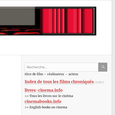
Recherche
pour
RECHE
OK
titre de film – réalisateur – acteur
:
Index de tous les films chroniqués
(6380)
livres-cinema.info
>> Tous les livres sur le cinéma
cinemabooks.info
>> English books on cinema