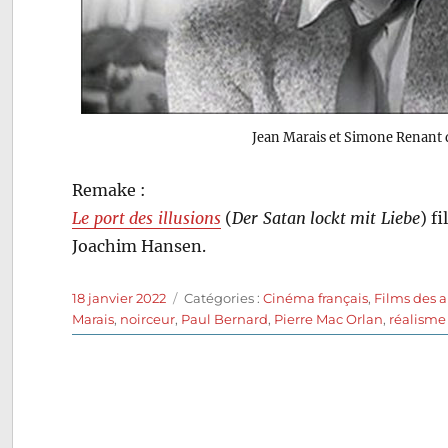
Jean Marais et Simone Renant
Remake :
Le port des illusions
(
Der Satan lockt mit Liebe
) f
Joachim Hansen.
Publié
Catégories
18 janvier 2022
Catégories :
Cinéma français
,
Films des 
le
Marais
,
noirceur
,
Paul Bernard
,
Pierre Mac Orlan
,
réalisme