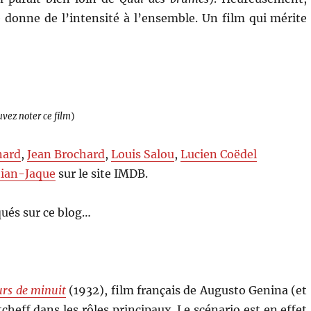
le donne de l’intensité à l’ensemble. Un film qui mérite
uvez noter ce film
)
nard
,
Jean Brochard
,
Louis Salou
,
Lucien Coëdel
tian-Jaque
sur le site IMDB.
ués sur ce blog…
rs de minuit
(1932), film français de Augusto Genina (et
cheff dans les rôles principaux. Le scénario est en effet