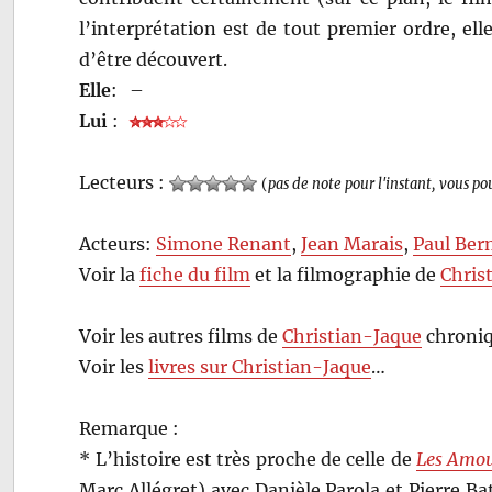
l’interprétation est de tout premier ordre, el
d’être découvert.
Elle
:
–
Lui
:
Lecteurs :
(
pas de note pour l'instant, vous po
Acteurs:
Simone Renant
,
Jean Marais
,
Paul Ber
Voir la
fiche du film
et la filmographie de
Chris
Voir les autres films de
Christian-Jaque
chroniq
Voir les
livres sur Christian-Jaque
…
Remarque :
* L’histoire est très proche de celle de
Les Amou
Marc Allégret) avec Danièle Parola et Pierre Bat