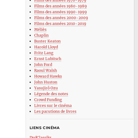
Films des années 1970-1979
Films des années 1980-1989
Films des années 1990-1999
Films des années 2000-2009
Films des années 2010-2019
Méliès
Chaplin
Buster Keaton
Harold Lloyd
Fritz Lang
Ernst Lubitsch
John Ford
Raoul Walsh
Howard Hawks
John Huston
Yasujirô Ozu
Légende des notes
Crowd Funding
Livres sur le cinéma
Les parutions de livres
LIENS CINÉMA
DvdClassiks