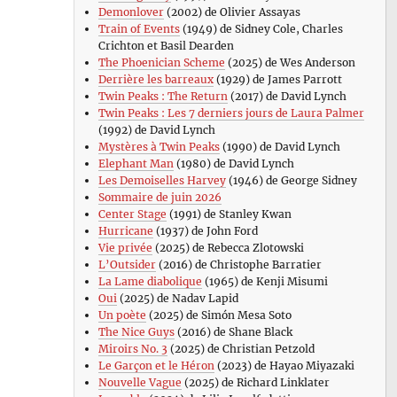
Demonlover
(2002) de Olivier Assayas
Train of Events
(1949) de Sidney Cole, Charles
Crichton et Basil Dearden
The Phoenician Scheme
(2025) de Wes Anderson
Derrière les barreaux
(1929) de James Parrott
Twin Peaks : The Return
(2017) de David Lynch
Twin Peaks : Les 7 derniers jours de Laura Palmer
(1992) de David Lynch
Mystères à Twin Peaks
(1990) de David Lynch
Elephant Man
(1980) de David Lynch
Les Demoiselles Harvey
(1946) de George Sidney
Sommaire de juin 2026
Center Stage
(1991) de Stanley Kwan
Hurricane
(1937) de John Ford
Vie privée
(2025) de Rebecca Zlotowski
L’Outsider
(2016) de Christophe Barratier
La Lame diabolique
(1965) de Kenji Misumi
Oui
(2025) de Nadav Lapid
Un poète
(2025) de Simón Mesa Soto
The Nice Guys
(2016) de Shane Black
Miroirs No. 3
(2025) de Christian Petzold
Le Garçon et le Héron
(2023) de Hayao Miyazaki
Nouvelle Vague
(2025) de Richard Linklater