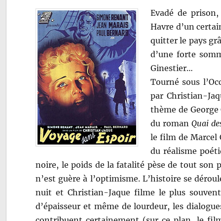
Evadé de prison, 
Havre d’un certai
quitter le pays gr
d’une forte somm
Ginestier…
Tourné sous l’Oc
par Christian-Jaq
thème de George C
du roman
Quai de
le film de Marcel 
du réalisme poéti
noire, le poids de la fatalité pèse de tout son 
n’est guère à l’optimisme. L’histoire se déroul
nuit et Christian-Jaque filme le plus souve
d’épaisseur et même de lourdeur, les dialogu
contribuent certainement (sur ce plan, le fil