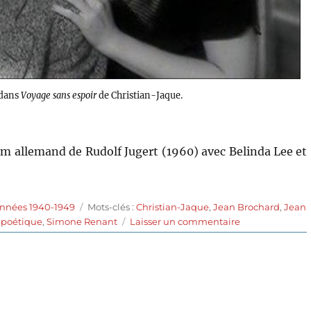
 dans
Voyage sans espoir
de Christian-Jaque.
ilm allemand de Rudolf Jugert (1960) avec Belinda Lee et
Étiquettes
années 1940-1949
Mots-clés :
Christian-Jaque
,
Jean Brochard
,
Jean
sur
 poétique
,
Simone Renant
Laisser un commentaire
Voyage
sans
espoir
(1943)
de
Christian-