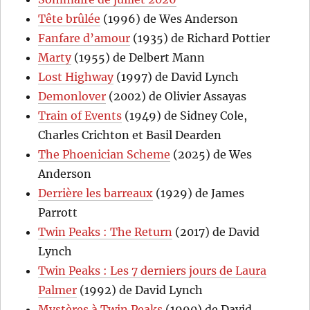
Tête brûlée
(1996) de Wes Anderson
Fanfare d’amour
(1935) de Richard Pottier
Marty
(1955) de Delbert Mann
Lost Highway
(1997) de David Lynch
Demonlover
(2002) de Olivier Assayas
Train of Events
(1949) de Sidney Cole,
Charles Crichton et Basil Dearden
The Phoenician Scheme
(2025) de Wes
Anderson
Derrière les barreaux
(1929) de James
Parrott
Twin Peaks : The Return
(2017) de David
Lynch
Twin Peaks : Les 7 derniers jours de Laura
Palmer
(1992) de David Lynch
Mystères à Twin Peaks
(1990) de David