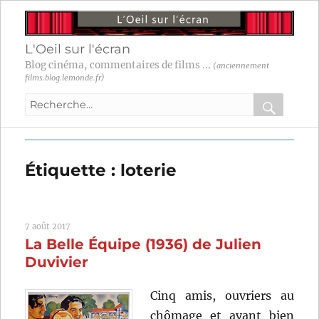
L'Oeil sur l'écran
Blog cinéma, commentaires de films ...
(anciennement
films.blog.lemonde.fr)
Recherche
pour
RECHER
OK
:
Étiquette :
loterie
7 août 2017
La Belle Équipe (1936) de Julien
Duvivier
Cinq amis, ouvriers au
chômage et ayant bien