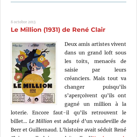
Antoine
et
Antoinette
8 octobre 2013
(1947)
Le Million (1931) de René Clair
de
Jacques
Becker
Deux amis artistes vivent
dans un grand loft sous
les toits, menacés de
saisie par leurs
créanciers. Mais tout va
changer puisqu’ils
s’aperçoivent qu’ils ont
gagné un million à la
loterie. Encore faut-il qu’ils retrouvent le
billet…
Le Million
est adapté d’un vaudeville de
Berr et Guillemaud. L’histoire avait séduit René