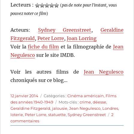
Lecteurs :
(
pas de note pour l'instant, vous
pouvez noter ce film
)
Acteurs:
Sydney Greenstreet
,
Geraldine
Fitzgerald
,
Peter Lorre
,
Joan Lorring
Voir la
fiche du film
et la filmographie de
Jean
Negulesco
sur le site IMDB.
Voir les autres films de
Jean Negulesco
chroniqués sur ce blog…
Publié
Catégories
12 janvier 2014
Catégories :
Cinéma américain
,
Films
le
Étiquettes
des années 1940-1949
Mots-clés :
crime
,
déesse
,
Geraldine Fitzgerald
,
jalousie
,
Jean Negulesco
,
Londres
,
loterie
,
Peter Lorre
,
statuette
,
Sydney Greenstreet
2
sur
commentaires
Three
Strangers