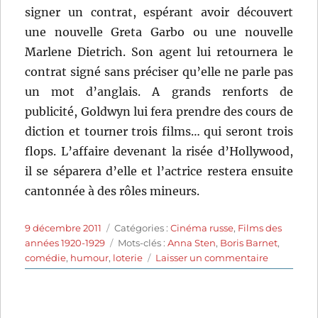
signer un contrat, espérant avoir découvert
une nouvelle Greta Garbo ou une nouvelle
Marlene Dietrich. Son agent lui retournera le
contrat signé sans préciser qu’elle ne parle pas
un mot d’anglais. A grands renforts de
publicité, Goldwyn lui fera prendre des cours de
diction et tourner trois films… qui seront trois
flops. L’affaire devenant la risée d’Hollywood,
il se séparera d’elle et l’actrice restera ensuite
cantonnée à des rôles mineurs.
Publié
Catégories
9 décembre 2011
Catégories :
Cinéma russe
,
Films des
le
Étiquettes
années 1920-1929
Mots-clés :
Anna Sten
,
Boris Barnet
,
sur
comédie
,
humour
,
loterie
Laisser un commentaire
La
jeune
fille
au