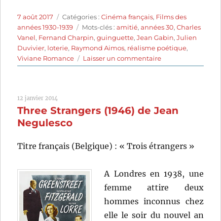
Publié
Catégories
7 août 2017
Catégories :
Cinéma français
,
Films des
le
Étiquettes
années 1930-1939
Mots-clés :
amitié
,
années 30
,
Charles
Vanel
,
Fernand Charpin
,
guinguette
,
Jean Gabin
,
Julien
Duvivier
,
loterie
,
Raymond Aimos
,
réalisme poétique
,
sur
Viviane Romance
Laisser un commentaire
La
Belle
Équipe
12 janvier 2014
(1936)
Three Strangers (1946) de Jean
de
Julien
Negulesco
Duvivier
Titre français (Belgique) : « Trois étrangers »
A Londres en 1938, une
femme attire deux
hommes inconnus chez
elle le soir du nouvel an