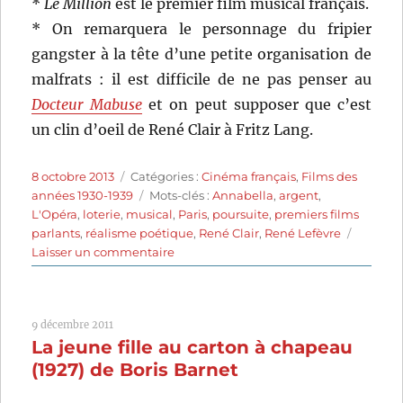
*
Le Million
est le premier film musical français.
* On remarquera le personnage du fripier
gangster à la tête d’une petite organisation de
malfrats : il est difficile de ne pas penser au
Docteur Mabuse
et on peut supposer que c’est
un clin d’oeil de René Clair à Fritz Lang.
Publié
Catégories
8 octobre 2013
Catégories :
Cinéma français
,
Films des
le
Étiquettes
années 1930-1939
Mots-clés :
Annabella
,
argent
,
L'Opéra
,
loterie
,
musical
,
Paris
,
poursuite
,
premiers films
parlants
,
réalisme poétique
,
René Clair
,
René Lefèvre
sur
Laisser un commentaire
Le
Million
(1931)
9 décembre 2011
de
La jeune fille au carton à chapeau
René
Clair
(1927) de Boris Barnet