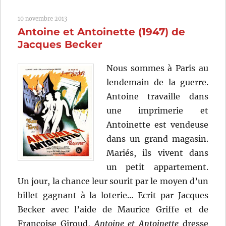
(1946)
10 novembre 2013
de
Antoine et Antoinette (1947) de
Jean
Negulesco
Jacques Becker
Nous sommes à Paris au
lendemain de la guerre.
Antoine travaille dans
une imprimerie et
Antoinette est vendeuse
dans un grand magasin.
Mariés, ils vivent dans
un petit appartement.
Un jour, la chance leur sourit par le moyen d’un
billet gagnant à la loterie… Ecrit par Jacques
Becker avec l’aide de Maurice Griffe et de
Françoise Giroud,
Antoine et Antoinette
dresse