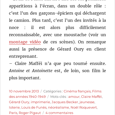
apparitions à l’écran, dans un double rôle :
c’est l’un des garçons-épiciers qui déchargent
le camion. Plus tard, c’est l’un des invités à la
noce : il est alors plus difficilement
reconnaissable, avec une moustache (voir un
montage vidéo
de ces scènes). On remarque
aussi la présence de Gérard Oury en client
entreprenant.
– Claire Mafféi n’a que peu tourné ensuite.
Antoine et Antoinette
est, de loin, son film le
plus important.
Publié
Catégories
10 novembre 2013
Catégories :
Cinéma français
,
Films
le
Étiquettes
des années 1940-1949
Mots-clés :
amour
,
Claire Mafféi
,
Gérard Oury
,
imprimerie
,
Jacques Becker
,
jeunesse
,
loterie
,
Louis de Funès
,
néoréalisme
,
Noël Roquevert
,
sur
Paris
,
Roger Pigaut
4 commentaires