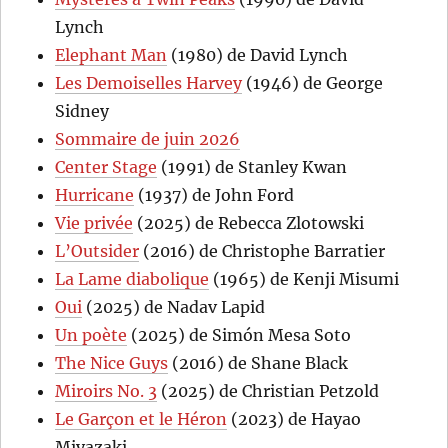
Lynch
Elephant Man
(1980) de David Lynch
Les Demoiselles Harvey
(1946) de George
Sidney
Sommaire de juin 2026
Center Stage
(1991) de Stanley Kwan
Hurricane
(1937) de John Ford
Vie privée
(2025) de Rebecca Zlotowski
L’Outsider
(2016) de Christophe Barratier
La Lame diabolique
(1965) de Kenji Misumi
Oui
(2025) de Nadav Lapid
Un poète
(2025) de Simón Mesa Soto
The Nice Guys
(2016) de Shane Black
Miroirs No. 3
(2025) de Christian Petzold
Le Garçon et le Héron
(2023) de Hayao
Miyazaki