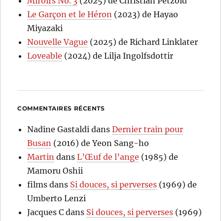
Miroirs No. 3
(2025) de Christian Petzold
Le Garçon et le Héron
(2023) de Hayao
Miyazaki
Nouvelle Vague
(2025) de Richard Linklater
Loveable
(2024) de Lilja Ingolfsdottir
COMMENTAIRES RÉCENTS
Nadine Gastaldi
dans
Dernier train pour
Busan
(2016) de Yeon Sang-ho
Martin
dans
L’Œuf de l’ange
(1985) de
Mamoru Oshii
films
dans
Si douces, si perverses
(1969) de
Umberto Lenzi
Jacques C
dans
Si douces, si perverses
(1969)