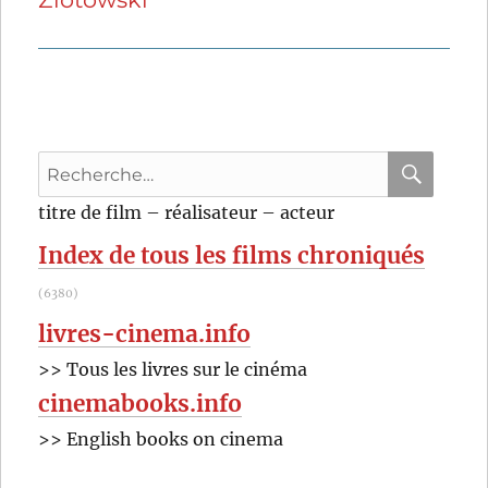
Recherche
pour
RECHER
OK
titre de film – réalisateur – acteur
:
Index de tous les films chroniqués
(6380)
livres-cinema.info
>> Tous les livres sur le cinéma
cinemabooks.info
>> English books on cinema