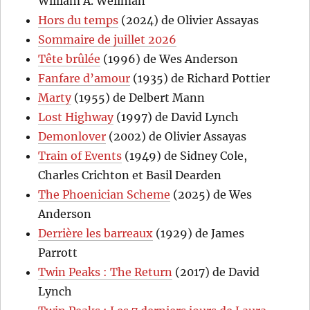
William A. Wellman
Hors du temps
(2024) de Olivier Assayas
Sommaire de juillet 2026
Tête brûlée
(1996) de Wes Anderson
Fanfare d’amour
(1935) de Richard Pottier
Marty
(1955) de Delbert Mann
Lost Highway
(1997) de David Lynch
Demonlover
(2002) de Olivier Assayas
Train of Events
(1949) de Sidney Cole,
Charles Crichton et Basil Dearden
The Phoenician Scheme
(2025) de Wes
Anderson
Derrière les barreaux
(1929) de James
Parrott
Twin Peaks : The Return
(2017) de David
Lynch