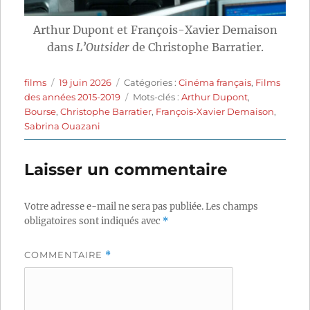
Arthur Dupont et François-Xavier Demaison
dans
L’Outsider
de Christophe Barratier.
Auteur
Publié
Catégories
films
19 juin 2026
Catégories :
Cinéma français
,
Films
le
Étiquettes
des années 2015-2019
Mots-clés :
Arthur Dupont
,
Bourse
,
Christophe Barratier
,
François-Xavier Demaison
,
Sabrina Ouazani
Laisser un commentaire
Votre adresse e-mail ne sera pas publiée.
Les champs
obligatoires sont indiqués avec
*
COMMENTAIRE
*