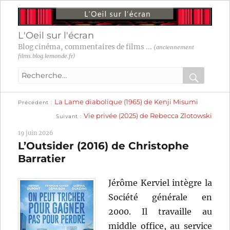
L'Oeil sur l'écran
Blog cinéma, commentaires de films ...
(anciennement
films.blog.lemonde.fr)
Recherche
pour
RECHER
OK
Publication
Navigation
La Lame diabolique (1965) de Kenji Misumi
:
Précédent
précédente :
Publication
Vie privée (2025) de Rebecca Zlotowski
Suivant
suivante :
de
19 juin 2026
l’article
L’Outsider (2016) de Christophe
Barratier
Jérôme Kerviel intègre la
Société générale en
2000. Il travaille au
middle office, au service