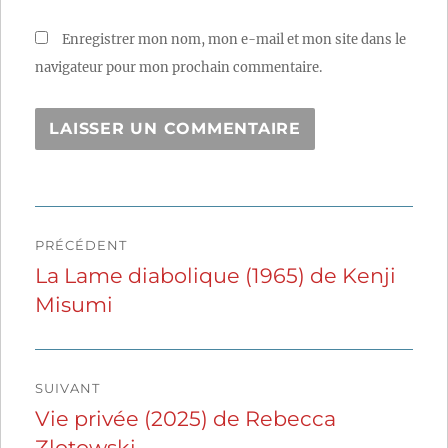
Enregistrer mon nom, mon e-mail et mon site dans le
navigateur pour mon prochain commentaire.
Navigation
PRÉCÉDENT
de
La Lame diabolique (1965) de Kenji
Publication
Misumi
précédente :
l’article
SUIVANT
Vie privée (2025) de Rebecca
Publication
Zlotowski
suivante :