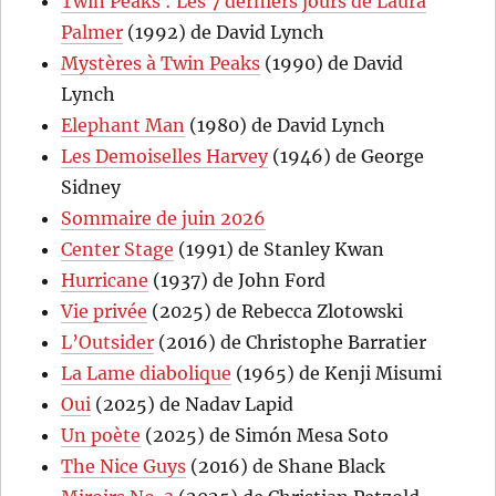
Twin Peaks : Les 7 derniers jours de Laura
Palmer
(1992) de David Lynch
Mystères à Twin Peaks
(1990) de David
Lynch
Elephant Man
(1980) de David Lynch
Les Demoiselles Harvey
(1946) de George
Sidney
Sommaire de juin 2026
Center Stage
(1991) de Stanley Kwan
Hurricane
(1937) de John Ford
Vie privée
(2025) de Rebecca Zlotowski
L’Outsider
(2016) de Christophe Barratier
La Lame diabolique
(1965) de Kenji Misumi
Oui
(2025) de Nadav Lapid
Un poète
(2025) de Simón Mesa Soto
The Nice Guys
(2016) de Shane Black