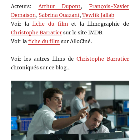
Acteurs:
Arthur Dupont
,
François-Xavier
Demaison
,
Sabrina Ouazani
,
Tewfik Jallab
Voir la
fiche du film
et la filmographie de
Christophe Barratier
sur le site IMDB.
Voir la
fiche du film
sur AlloCiné.
Voir les autres films de
Christophe Barratier
chroniqués sur ce blog…