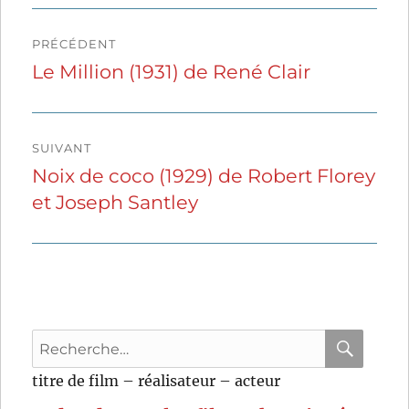
Navigation
PRÉCÉDENT
de
Le Million (1931) de René Clair
Publication
précédente :
l’article
SUIVANT
Noix de coco (1929) de Robert Florey
Publication
et Joseph Santley
suivante :
Recherche
pour
RECHER
OK
titre de film – réalisateur – acteur
: