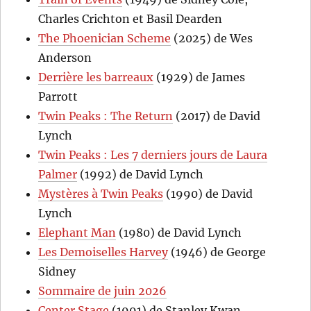
Charles Crichton et Basil Dearden
The Phoenician Scheme
(2025) de Wes
Anderson
Derrière les barreaux
(1929) de James
Parrott
Twin Peaks : The Return
(2017) de David
Lynch
Twin Peaks : Les 7 derniers jours de Laura
Palmer
(1992) de David Lynch
Mystères à Twin Peaks
(1990) de David
Lynch
Elephant Man
(1980) de David Lynch
Les Demoiselles Harvey
(1946) de George
Sidney
Sommaire de juin 2026
Center Stage
(1991) de Stanley Kwan