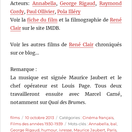
Acteurs:
Annabella
,
George Rigaud
,
Raymond
Cordy
,
Paul Ollivier
,
Pola Illéry
Voir la
fiche du film
et la filmographie de
René
Clair
sur le site IMDB.
Voir les autres films de
René Clair
chroniqués
sur ce blog…
Remarque :
La musique est signée Maurice Jaubert et le
chef opérateur est Louis Page. Tous deux
travailleront ensuite avec Marcel Carné,
notamment sur
Quai des Brumes
.
Auteur
Publié
Catégories
films
10 octobre 2013
Catégories :
Cinéma français
,
le
Étiquettes
Films des années 1930-1939
Mots-clés :
Annabella
,
bal
,
George Rigaud
,
humour
,
ivresse
,
Maurice Jaubert
,
Paris
,