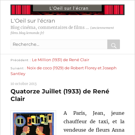
L'Oeil sur l'écran
Blog cinéma, commentaires de films ...
(anciennement
films.blog.lemonde.fr)
Recherche
pour
RECHER
OK
Publication
Navigation
Le Million (1931) de René Clair
:
Précédent
précédente :
Publication
Noix de coco (1929) de Robert Florey et Joseph
Suivant
suivante :
de
Santley
l’article
10 octobre 2013
Quatorze Juillet (1933) de René
Clair
A Paris, Jean, jeune
chauffeur de taxi, et la
vendeuse de fleurs Anna