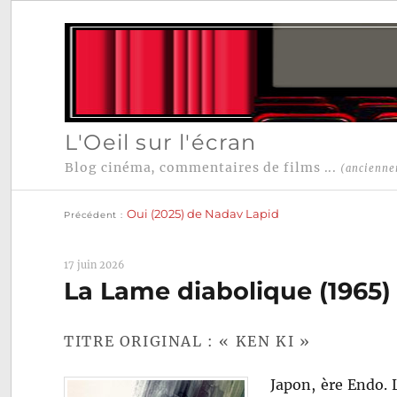
L'Oeil sur l'écran
Blog cinéma, commentaires de films ...
(ancienne
Publication
Navigation
précédente :
Oui (2025) de Nadav Lapid
Précédent
de
l’article
17 juin 2026
La Lame diabolique (1965)
TITRE ORIGINAL : « KEN KI »
Japon, ère Endo. 