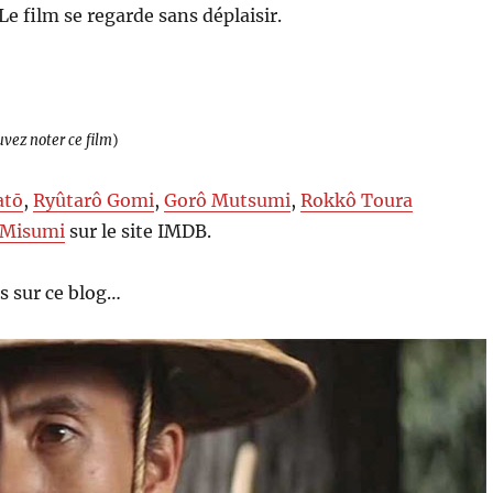
Le film se regarde sans déplaisir.
uvez noter ce film
)
atō
,
Ryûtarô Gomi
,
Gorô Mutsumi
,
Rokkô Toura
 Misumi
sur le site IMDB.
s sur ce blog…