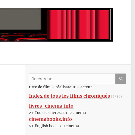
Recherche
pour
RECHE
OK
titre de film – réalisateur – acteur
:
Index de tous les films chroniqués
(6380)
livres-cinema.info
>> Tous les livres sur le cinéma
cinemabooks.info
>> English books on cinema