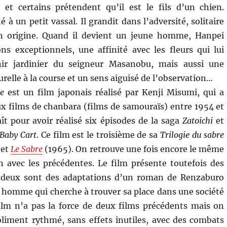
 et certains prétendent qu’il est le fils d’un chien.
é à un petit vassal. Il grandit dans l’adversité, solitaire
n origine. Quand il devient un jeune homme, Hanpei
s exceptionnels, une affinité avec les fleurs qui lui
ir jardinier du seigneur Masanobu, mais aussi une
relle à la course et un sens aiguisé de l’observation…
e
est un film japonais réalisé par Kenji Misumi, qui a
 films de chanbara (films de samouraïs) entre 1954 et
ît pour avoir réalisé six épisodes de la saga
Zatoichi
et
Baby Cart
. Ce film est le troisième de sa
Trilogie du sabre
 et
Le Sabre
(1965). On retrouve une fois encore le même
en avec les précédentes. Le film présente toutefois des
us deux sont des adaptations d’un roman de Renzaburo
ne homme qui cherche à trouver sa place dans une société
film n’a pas la force de deux films précédents mais on
 joliment rythmé, sans effets inutiles, avec des combats