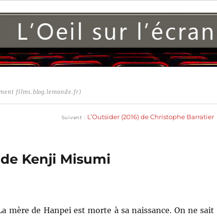
ment films.blog.lemonde.fr)
Publication
suivante :
L’Outsider (2016) de Christophe Barratier
Suivant
 de Kenji Misumi
La mère de Hanpei est morte à sa naissance. On ne sait