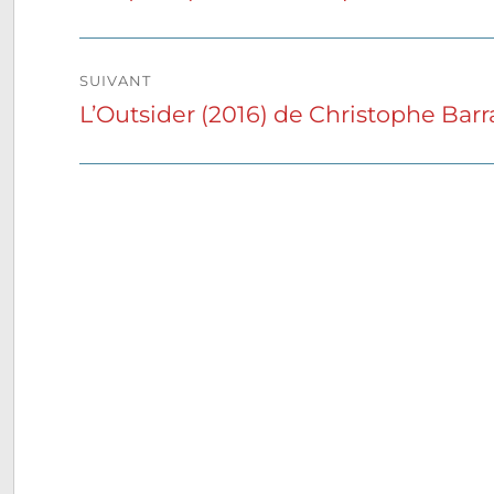
précédente :
l’article
SUIVANT
L’Outsider (2016) de Christophe Barr
Publication
suivante :