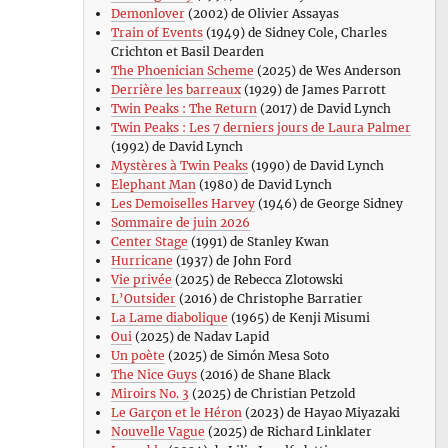
Demonlover
(2002) de Olivier Assayas
Train of Events
(1949) de Sidney Cole, Charles
Crichton et Basil Dearden
The Phoenician Scheme
(2025) de Wes Anderson
Derrière les barreaux
(1929) de James Parrott
Twin Peaks : The Return
(2017) de David Lynch
Twin Peaks : Les 7 derniers jours de Laura Palmer
(1992) de David Lynch
Mystères à Twin Peaks
(1990) de David Lynch
Elephant Man
(1980) de David Lynch
Les Demoiselles Harvey
(1946) de George Sidney
Sommaire de juin 2026
Center Stage
(1991) de Stanley Kwan
Hurricane
(1937) de John Ford
Vie privée
(2025) de Rebecca Zlotowski
L’Outsider
(2016) de Christophe Barratier
La Lame diabolique
(1965) de Kenji Misumi
Oui
(2025) de Nadav Lapid
Un poète
(2025) de Simón Mesa Soto
The Nice Guys
(2016) de Shane Black
Miroirs No. 3
(2025) de Christian Petzold
Le Garçon et le Héron
(2023) de Hayao Miyazaki
Nouvelle Vague
(2025) de Richard Linklater