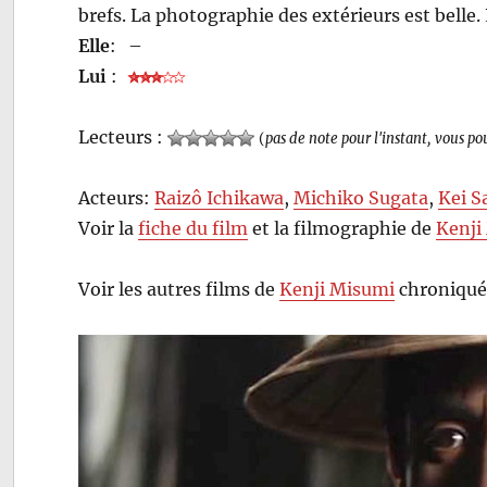
brefs. La photographie des extérieurs est belle. 
Elle
:
–
Lui
:
Lecteurs :
(
pas de note pour l'instant, vous po
Acteurs:
Raizô Ichikawa
,
Michiko Sugata
,
Kei S
Voir la
fiche du film
et la filmographie de
Kenji
Voir les autres films de
Kenji Misumi
chroniqué