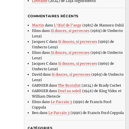
Loveable
(2024) de Lilja Ingolfsdottir
COMMENTAIRES RÉCENTS
Martin
dans
L’Œuf de l’ange
(1985) de Mamoru Oshii
films
dans
Si douces, si perverses
(1969) de Umberto
Lenzi
Jacques C
dans
Si douces, si perverses
(1969) de
Umberto Lenzi
films
dans
Si douces, si perverses
(1969) de Umberto
Lenzi
Jacques C
dans
Si douces, si perverses
(1969) de
Umberto Lenzi
David
dans
Si douces, si perverses
(1969) de Umberto
Lenzi
GARNIER
dans
The Brutalist
(2024) de Brady Corbet
GARNIER
dans
Duel au soleil
(1946) de King Vidor et
William Dieterle
films
dans
Le Parrain 3
(1990) de Francis Ford
Coppola
Ben
dans
Le Parrain 3
(1990) de Francis Ford Coppola
CATÉGORIES