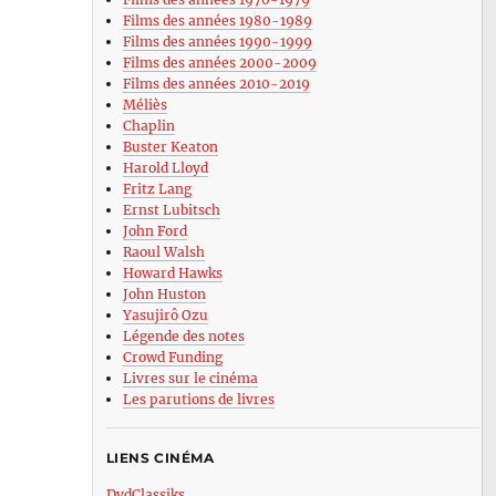
Films des années 1980-1989
Films des années 1990-1999
Films des années 2000-2009
Films des années 2010-2019
Méliès
Chaplin
Buster Keaton
Harold Lloyd
Fritz Lang
Ernst Lubitsch
John Ford
Raoul Walsh
Howard Hawks
John Huston
Yasujirô Ozu
Légende des notes
Crowd Funding
Livres sur le cinéma
Les parutions de livres
LIENS CINÉMA
DvdClassiks