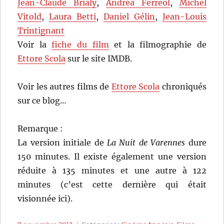
Jean-Claude Brialy
,
Andréa Ferréol
,
Michel
Vitold
,
Laura Betti
,
Daniel Gélin
,
Jean-Louis
Trintignant
Voir la
fiche du film
et la filmographie de
Ettore Scola
sur le site IMDB.
Voir les autres films de
Ettore Scola
chroniqués
sur ce blog…
Remarque :
La version initiale de
La Nuit de Varennes
dure
150 minutes. Il existe également une version
réduite à 135 minutes et une autre à 122
minutes (c’est cette dernière qui était
visionnée ici).
Publié
Catégories