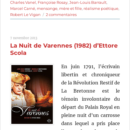
Charles Vanel
,
Françoise Rosay
,
Jean-Louis Barrault
,
Marcel Carné
,
mensonge
,
mère et fille
,
réalisme poétique
,
sur
Robert Le Vigan
2 commentaires
Jenny
(1936)
de
7 novembre 2013
Marcel
La Nuit de Varennes (1982) d’Ettore
Carné
Scola
En juin 1791, l’écrivain
libertin et chroniqueur
de la Révolution Restif de
La Bretonne est le
témoin involontaire du
départ du Palais Royal en
pleine nuit d’un carrosse
dans lequel a pris place