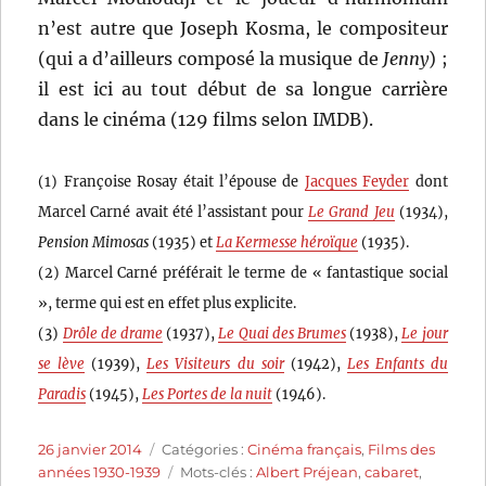
n’est autre que Joseph Kosma, le compositeur
(qui a d’ailleurs composé la musique de
Jenny
) ;
il est ici au tout début de sa longue carrière
dans le cinéma (129 films selon IMDB).
(1) Françoise Rosay était l’épouse de
Jacques Feyder
dont
Marcel Carné avait été l’assistant pour
Le Grand Jeu
(1934),
Pension Mimosas
(1935) et
La Kermesse héroïque
(1935).
(2) Marcel Carné préférait le terme de « fantastique social
», terme qui est en effet plus explicite.
(3)
Drôle de drame
(1937),
Le Quai des Brumes
(1938),
Le jour
se lève
(1939),
Les Visiteurs du soir
(1942),
Les Enfants du
Paradis
(1945),
Les Portes de la nuit
(1946).
Publié
Catégories
26 janvier 2014
Catégories :
Cinéma français
,
Films des
le
Étiquettes
années 1930-1939
Mots-clés :
Albert Préjean
,
cabaret
,