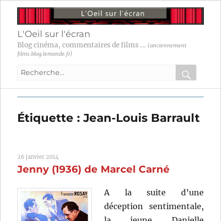
L'Oeil sur l'écran
Blog cinéma, commentaires de films ...
(anciennement
films.blog.lemonde.fr)
Recherche
pour
RECHER
OK
:
Étiquette :
Jean-Louis Barrault
26 janvier 2014
Jenny (1936) de Marcel Carné
A la suite d’une
déception sentimentale,
la jeune Danielle