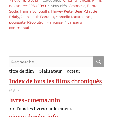
7 novembre 2013
Catégories :
Cinéma français
,
Films
le
Étiquettes
des années 1980-1989
Mots-clés :
Casanova
,
Ettore
Scola
,
Hanna Schygulla
,
Harvey Keitel
,
Jean-Claude
Brialy
,
Jean-Louis Barrault
,
Marcello Mastroianni
,
poursuite
,
Révolution Française
Laisser un
sur
commentaire
La
Nuit
de
Varennes
(1982)
Recherche
d’Ettore
Scola
pour
RECHER
OK
titre de film – réalisateur – acteur
:
Index de tous les films chroniqués
(6380)
livres-cinema.info
>> Tous les livres sur le cinéma
cinemabooks.info