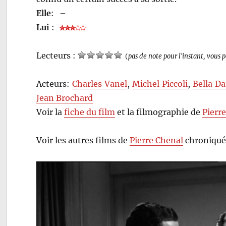
Elle
:
–
Lui
:
Lecteurs :
(
pas de note pour l'instant, vous 
Acteurs:
Charles Vanel
,
Michel Piccoli
,
Bella Da
Jean Brochard
Voir la
fiche du film
et la filmographie de
Pierr
Voir les autres films de
Pierre Chenal
chroniqué