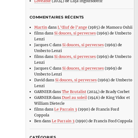
Loveable
(2024) de Lilja Ingolfsdottir
COMMENTAIRES RÉCENTS
Martin
dans
L’Œuf de l’ange
(1985) de Mamoru Oshii
films
dans
Si douces, si perverses
(1969) de Umberto
Lenzi
Jacques C
dans
Si douces, si perverses
(1969) de
Umberto Lenzi
films
dans
Si douces, si perverses
(1969) de Umberto
Lenzi
Jacques C
dans
Si douces, si perverses
(1969) de
Umberto Lenzi
David
dans
Si douces, si perverses
(1969) de Umberto
Lenzi
GARNIER
dans
The Brutalist
(2024) de Brady Corbet
GARNIER
dans
Duel au soleil
(1946) de King Vidor et
William Dieterle
films
dans
Le Parrain 3
(1990) de Francis Ford
Coppola
Ben
dans
Le Parrain 3
(1990) de Francis Ford Coppola
CATÉGORIES