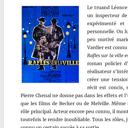
Le truand Léonce 
un inspecteur de 
expérimenté et 
personnelle. On l
peu motivé marié
Vardier est connu
Rafles sur la ville
es
roman policier d
réalisateur s’inté
créer une tension
récit est concis,
Pierre Chenal ne donne pas dans les effets et l
que les films de Becker ou de Melville. Même s’
rôle principal. Acteur encore peu connu, il mo
toutefois le rendre inoubliable. Tous les rôles,
connu un certain succès à sa sortie.