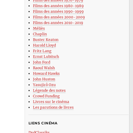
Films des années 1970-1979
Films des années 1980-1989
Films des années 1990-1999
Films des années 2000-2009
Films des années 2010-2019
Méliès
Chaplin
Buster Keaton
Harold Lloyd
Fritz Lang
Ernst Lubitsch
John Ford
Raoul Walsh
Howard Hawks
John Huston
Yasujirô Ozu
Légende des notes
Crowd Funding
Livres sur le cinéma
Les parutions de livres
LIENS CINÉMA
DvdClassiks