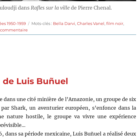
ouloudji dans
Rafles sur la ville
de Pierre Chenal.
Étiquettes
ées 1950-1959
Mots-clés :
Bella Darvi
,
Charles Vanel
,
film noir
,
sur
n commentaire
Rafles
sur
la
ville
(1958)
de
Pierre
) de Luis Buñuel
Chenal
e dans une cité minière de l’Amazonie, un groupe de six
par Shark, un aventurier européen, s’enfonce dans la
ne nature hostile, le groupe va vivre une expérience
révisible…
6, dans sa période mexicaine, Luis Buñuel a réalisé deux