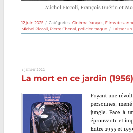
Michel PIccoli, François Guérin et M
Publié
Catégories
12 juin 2025
Catégories :
Cinéma français
,
Films des ann
le
Michel Piccoli
,
Pierre Chenal
,
policier
,
traque
Laisser u
8 janvier 2022
La mort en ce jardin (1956
Fuyant une révolt
personnes, mené 
jungle. Face à u
éprouvante et imp
Entre 1955 et 195