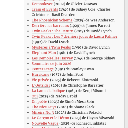
Demonlover
(2002) de Olivier Assayas
Train of Events
(1949) de Sidney Cole, Charles
Crichton et Basil Dearden
The Phoenician Scheme
(2025) de Wes Anderson
Derrière les barreaux
(1929) de James Parrott
Twin Peaks : The Return
(2017) de David Lynch
Twin Peaks : Les 7 derniers jours de Laura Palmer
(1992) de David Lynch
Mystères à Twin Peaks
(1990) de David Lynch
Elephant Man
(1980) de David Lynch
Les Demoiselles Harvey
(1946) de George Sidney
Sommaire de juin 2026
Center Stage
(1991) de Stanley Kwan
Hurricane
(1937) de John Ford
Vie privée
(2025) de Rebecca Zlotowski
L’Outsider
(2016) de Christophe Barratier
La Lame diabolique
(1965) de Kenji Misumi
Oui
(2025) de Nadav Lapid
Un poète
(2025) de Simón Mesa Soto
The Nice Guys
(2016) de Shane Black
Miroirs No. 3
(2025) de Christian Petzold
Le Garçon et le Héron
(2023) de Hayao Miyazaki
Nouvelle Vague
(2025) de Richard Linklater