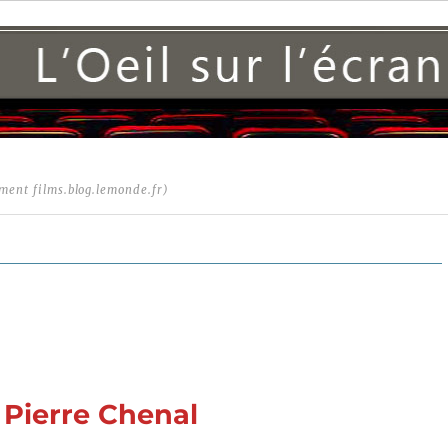
ment films.blog.lemonde.fr)
e Pierre Chenal