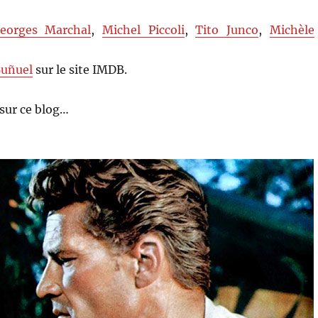
eorges Marchal
,
Michel Piccoli
,
Tito Junco
,
Michèle
Buñuel
sur le site IMDB.
sur ce blog…