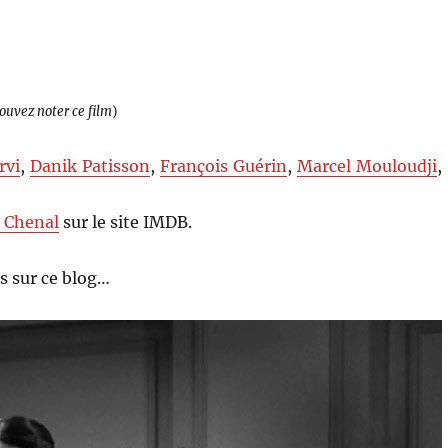
pouvez noter ce film
)
rvi
,
Danik Patisson
,
François Guérin
,
Marcel Mouloudji
,
e Chenal
sur le site IMDB.
s sur ce blog…