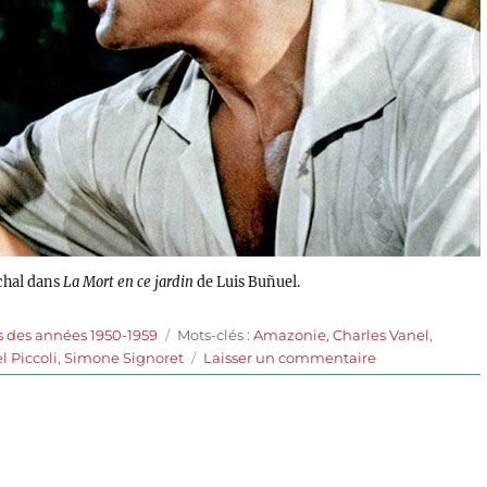
chal dans
La Mort en ce jardin
de Luis Buñuel.
Étiquettes
s des années 1950-1959
Mots-clés :
Amazonie
,
Charles Vanel
,
sur
l Piccoli
,
Simone Signoret
Laisser un commentaire
La
mort
en
ce
jardin