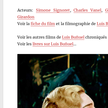
Acteurs:
Simone Signoret
,
Charles Vanel
,
G
Girardon
Voir la
fiche du film
et la filmographie de
Luis 
Voir les autres films de
Luis Buñuel
chroniqués 
Voir les
livres sur Luis Buñuel
…