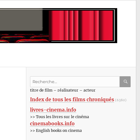
Recherche
pour
RECHE
OK
titre de film – réalisateur – acteur
:
Index de tous les films chroniqués
(6380)
livres-cinema.info
>> Tous les livres sur le cinéma
cinemabooks.info
>> English books on cinema