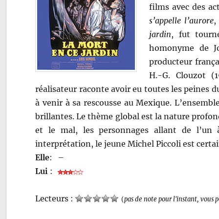
films avec des ac
s’appelle l’aurore
,
jardin
, fut tourn
homonyme de Jo
producteur frança
H.-G. Clouzot (1
réalisateur raconte avoir eu toutes les peines
à venir à sa rescousse au Mexique. L’ensembl
brillantes. Le thème global est la nature profon
et le mal, les personnages allant de l’un à
interprétation, le jeune Michel Piccoli est cert
Elle
:
–
Lui
:
Lecteurs :
(
pas de note pour l'instant, vous 